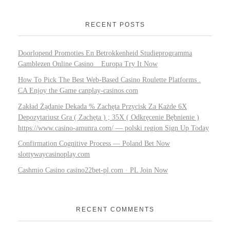
RECENT POSTS
Doorlopend Promoties En Betrokkenheid Studieprogramma
Gamblezen Online Casino _ Europa Try It Now
How To Pick The Best Web-Based Casino Roulette Platforms .
CA Enjoy the Game canplay-casinos.com
Zakład Żądanie Dekada % Zachęta Przycisk Za Każde 6X
Depozytariusz Gra ( Zachęta ) ; 35X ( Odkręcenie Bębnienie )
https://www.casino-amunra.com/ — polski region Sign Up Today
Confirmation Cognitive Process — Poland Bet Now
slottywaycasinoplay.com
Cashmio Casino casino22bet-pl.com · PL Join Now
RECENT COMMENTS