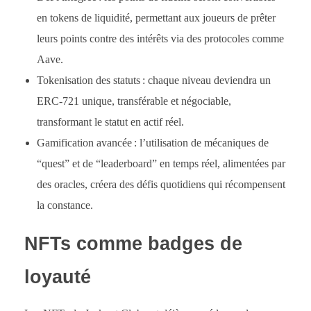
en tokens de liquidité, permettant aux joueurs de prêter
leurs points contre des intérêts via des protocoles comme
Aave.
Tokenisation des statuts : chaque niveau deviendra un
ERC‑721 unique, transférable et négociable,
transformant le statut en actif réel.
Gamification avancée : l’utilisation de mécaniques de
“quest” et de “leaderboard” en temps réel, alimentées par
des oracles, créera des défis quotidiens qui récompensent
la constance.
NFTs comme badges de
loyauté