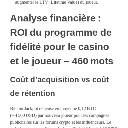
augmenter le LTV (Lifetime Value) du joueur.
Analyse financière :
ROI du programme de
fidélité pour le casino
et le joueur – 460 mots
Coût d’acquisition vs coût
de rétention
Bitcoin Jackpot dépense en moyenne 0,12 BTC
(≈ 4 500 USD) par nouveau joueur pour les campagnes
publicitaires sur les forums crypto et les influenceurs. Le