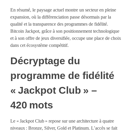
En résumé, le paysage actuel montre un secteur en pleine
expansion, où la différenciation passe désormais par la
qualité et la transparence des programmes de fidélité.
Bitcoin Jackpot, grâce à son positionnement technologique
et à son offre de jeux diversifiée, occupe une place de choix
dans cet écosystème compétitif.
Décryptage du
programme de fidélité
« Jackpot Club » –
420 mots
Le « Jackpot Club » repose sur une architecture à quatre
niveaux : Bronze, Silver, Gold et Platinum. L’accès se fait