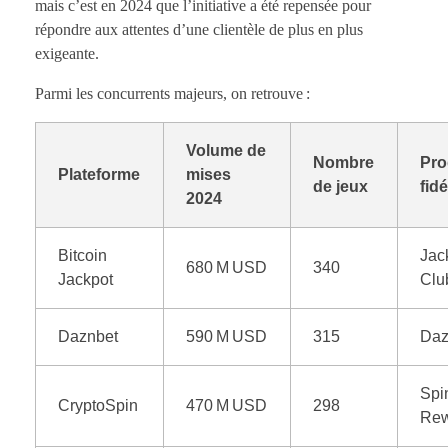
mais c’est en 2024 que l’initiative a été repensée pour
répondre aux attentes d’une clientèle de plus en plus
exigeante.
Parmi les concurrents majeurs, on retrouve :
Volume de
Nombre
Pr
Plateforme
mises
de jeux
fidé
2024
Bitcoin
Jac
680 M USD
340
Jackpot
Clu
Daznbet
590 M USD
315
Daz
Spi
CryptoSpin
470 M USD
298
Rew