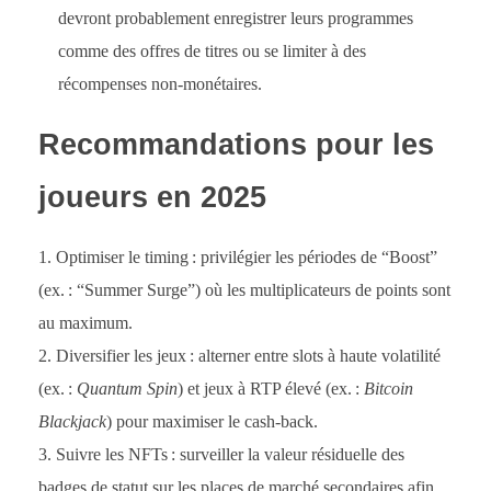
devront probablement enregistrer leurs programmes
comme des offres de titres ou se limiter à des
récompenses non‑monétaires.
Recommandations pour les
joueurs en 2025
Optimiser le timing : privilégier les périodes de “Boost”
(ex. : “Summer Surge”) où les multiplicateurs de points sont
au maximum.
Diversifier les jeux : alterner entre slots à haute volatilité
(ex. :
Quantum Spin
) et jeux à RTP élevé (ex. :
Bitcoin
Blackjack
) pour maximiser le cash‑back.
Suivre les NFTs : surveiller la valeur résiduelle des
badges de statut sur les places de marché secondaires afin