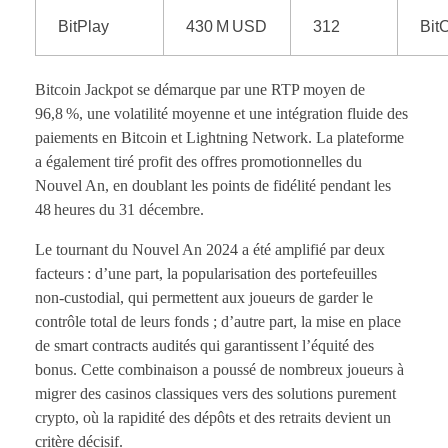
BitPlay
430 M USD
312
Bit
Bitcoin Jackpot se démarque par une RTP moyen de
96,8 %, une volatilité moyenne et une intégration fluide des
paiements en Bitcoin et Lightning Network. La plateforme
a également tiré profit des offres promotionnelles du
Nouvel An, en doublant les points de fidélité pendant les
48 heures du 31 décembre.
Le tournant du Nouvel An 2024 a été amplifié par deux
facteurs : d’une part, la popularisation des portefeuilles
non‑custodial, qui permettent aux joueurs de garder le
contrôle total de leurs fonds ; d’autre part, la mise en place
de smart contracts audités qui garantissent l’équité des
bonus. Cette combinaison a poussé de nombreux joueurs à
migrer des casinos classiques vers des solutions purement
crypto, où la rapidité des dépôts et des retraits devient un
critère décisif.