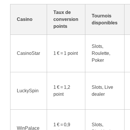
Taux de
Tournois
Casino
conversion
disponibles
points
Slots,
CasinoStar
1 € = 1 point
Roulette,
Poker
1 € = 1,2
Slots, Live
LuckySpin
point
dealer
1 € = 0,9
Slots,
WinPalace