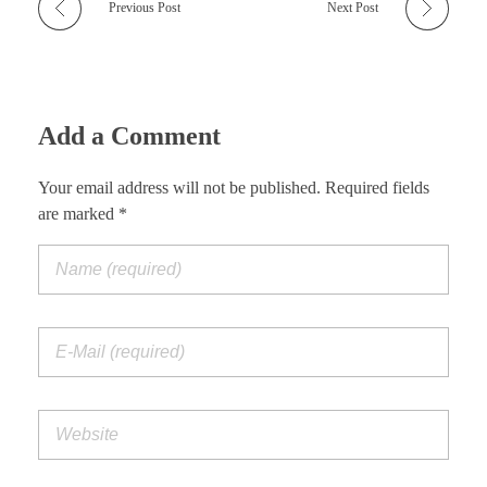
Previous Post
Next Post
Add a Comment
Your email address will not be published. Required fields
are marked *