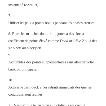
instantané (e‑wallet).
Utiliser les jeux à points bonus pendant les phases creuses
Entre les manches du tournoi, jouez à des slots à
coefficient de points élevé comme
Dead or Alive 2
ou à des
side‑bets au blackjack.
Accumulez des points supplémentaires sans affecter votre
bankroll principale.
Activer le cash‑back et les retraits immédiats dès que les
conditions sont réunies
Vérifiez que le cash‑back quotidien a été crédité.