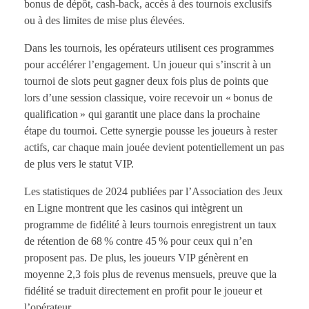
bonus de dépôt, cash‑back, accès à des tournois exclusifs
ou à des limites de mise plus élevées.
Dans les tournois, les opérateurs utilisent ces programmes
pour accélérer l’engagement. Un joueur qui s’inscrit à un
tournoi de slots peut gagner deux fois plus de points que
lors d’une session classique, voire recevoir un « bonus de
qualification » qui garantit une place dans la prochaine
étape du tournoi. Cette synergie pousse les joueurs à rester
actifs, car chaque main jouée devient potentiellement un pas
de plus vers le statut VIP.
Les statistiques de 2024 publiées par l’Association des Jeux
en Ligne montrent que les casinos qui intègrent un
programme de fidélité à leurs tournois enregistrent un taux
de rétention de 68 % contre 45 % pour ceux qui n’en
proposent pas. De plus, les joueurs VIP génèrent en
moyenne 2,3 fois plus de revenus mensuels, preuve que la
fidélité se traduit directement en profit pour le joueur et
l’opérateur.