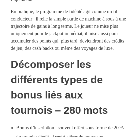
En pratique, le programme de fidélité agit comme un fil
conducteur : il relie la simple partie de machine à sous à une
trajectoire de gains à long terme. Le joueur ne mise plus
uniquement pour le jackpot immédiat, il mise aussi pour
accumuler des points qui, plus tard, deviendront des crédits
de jeu, des cash‑backs ou même des voyages de luxe.
Décomposer les
différents types de
bonus liés aux
tournois – 280 mots
Bonus d’inscription : souvent offert sous forme de 20 %
du premier dépôt, il sert à attirer de nouveaux