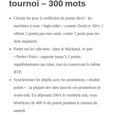
tournoi – 300 mots
Choisir les jeux à coefficient de points élevé : les
machines à sous « high‑roller » comme
Dead or Alive 2
offrent 2 points par euro misé, contre 1 point pour les
slots standards.
Parier sur les side‑bets : dans le blackjack, le pari
« Perfect Pairs » rapporte jusqu’à 3 points
supplémentaires par mise, tout en conservant le même
RTP.
Synchroniser les dépôts avec les promotions « double
points » : la plupart des sites lancent ces promotions le
week‑end. En déposant 200 € le vendredi soir, vous
bénéficiez de 400 % de points pendant le tournoi du
samedi.