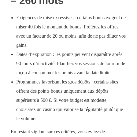
– 260 mots
Exigences de mise excessives : certains bonus exigent de
miser 40 fois le montant du bonus. Préférez les offres
avec un facteur de 20 ou moins, afin de ne pas diluer vos
gains.
Dates d’expiration : les points peuvent disparaître après
90 jours d’inactivité. Planifiez vos sessions de tournoi de
façon à consommer les points avant la date limite.
Programmes favorisant les gros dépôts : certains sites
offrent des points bonus uniquement aux dépôts
supérieurs à 500 €. Si votre budget est modeste,
choisissez un casino qui valorise la régularité plutôt que
le volume.
En restant vigilant sur ces critères, vous évitez de