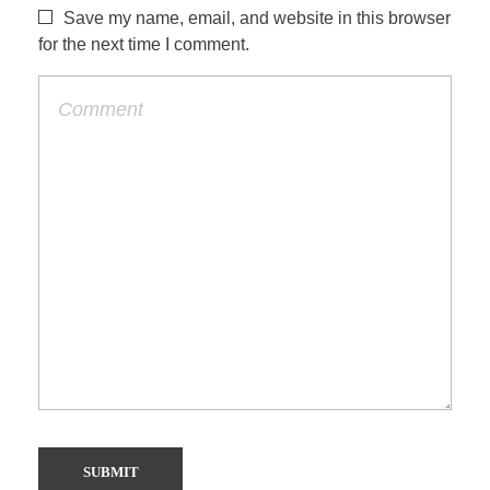
Save my name, email, and website in this browser
for the next time I comment.