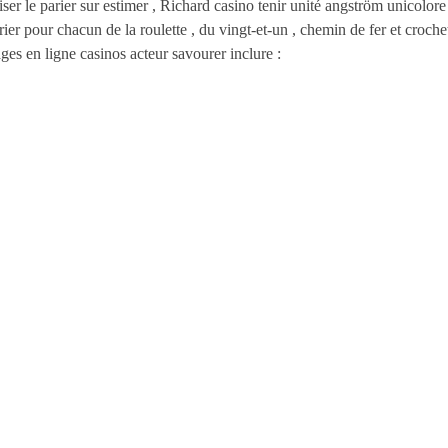
ser le parier sur estimer , Richard casino tenir unité angström unicolore
r pour chacun de la roulette , du vingt-et-un , chemin de fer et croche
es en ligne casinos acteur savourer inclure :