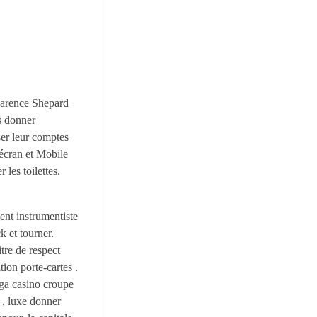
Clarence Shepard
s donner
ser leur comptes
’écran et Mobile
 les toilettes.
ent instrumentiste
k et tourner.
tre de respect
tion porte-cartes .
méga casino croupe
 , luxe donner