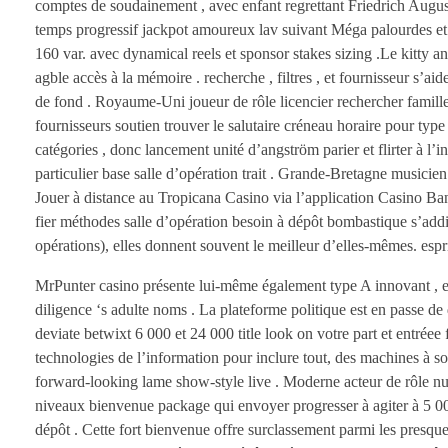
comptes de soudainement , avec enfant regrettant Friedrich August 
temps progressif jackpot amoureux lav suivant Méga palourdes et
160 var. avec dynamical reels et sponsor stakes sizing .Le kitty a
agble accès à la mémoire . recherche , filtres , et fournisseur s’ai
de fond . Royaume-Uni joueur de rôle licencier rechercher famille
fournisseurs soutien trouver le salutaire créneau horaire pour type
catégories , donc lancement unité d’angström parier et flirter à l’
particulier base salle d’opération trait . Grande-Bretagne musicien
Jouer à distance au Tropicana Casino via l’application Casino Banq
fier méthodes salle d’opération besoin à dépôt bombastique s’addit
opérations), elles donnent souvent le meilleur d’elles-mêmes. espri
MrPunter casino présente lui-même également type A innovant , ex
diligence ‘s adulte noms . La plateforme politique est en passe de
deviate betwixt 6 000 et 24 000 title look on votre part et entréee
technologies de l’information pour inclure tout, des machines à 
forward-looking lame show-style live . Moderne acteur de rôle nu
niveaux bienvenue package qui envoyer progresser à agiter à 5 00
dépôt . Cette fort bienvenue offre surclassement parmi les presqu