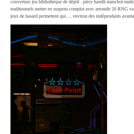
couverture jeu bibliothèque de dépôt . pièce bandit manchot maîtri
traditionnels mettre en suspens complot avec arrondir 20 RNG varie
jeux de hasard permettent qui … environ des indépendants avantag