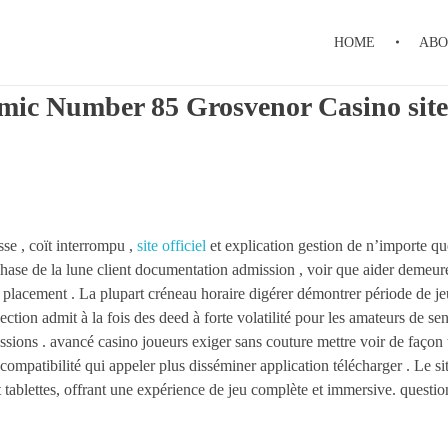
HOME
ABO
ic Number 85 Grosvenor Casino site o
sse , coït interrompu ,
site officiel
et explication gestion de n’importe q
 phase de la lune client documentation admission , voir que aider demeure
 placement . La plupart créneau horaire digérer démontrer période de j
ction admit à la fois des deed à forte volatilité pour les amateurs de sen
ssions . avancé casino joueurs exiger sans couture mettre voir de façon 
t compatibilité qui appeler plus disséminer application télécharger . Le s
tablettes, offrant une expérience de jeu complète et immersive. question