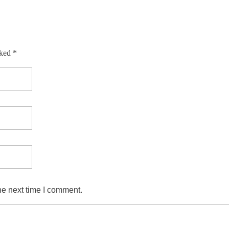
rked *
he next time I comment.