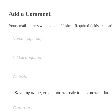
Add a Comment
Your email address will not be published. Required fields are ma
Save my name, email, and website in this browser for t