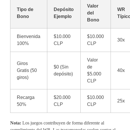
Valor
Tipo de
Depósito
WR
del
Bono
Ejemplo
Típic
Bono
Bienvenida
$10.000
$10.000
30x
100%
CLP
CLP
Valor
Giros
$0 (Sin
de
Gratis (50
40x
depósito)
$5.000
giros)
CLP
Recarga
$20.000
$10.000
25x
50%
CLP
CLP
Nota:
Los juegos contribuyen de forma diferente al
cumplimiento del WR. Las tragamonedas suelen contar al