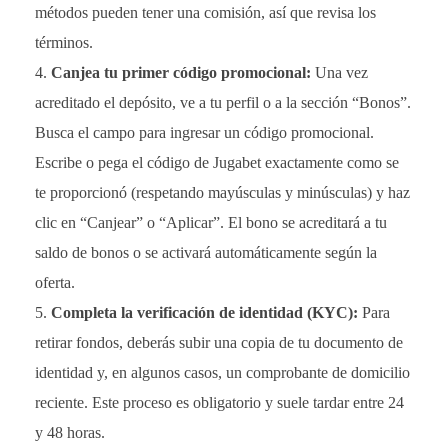
métodos pueden tener una comisión, así que revisa los
términos.
Canjea tu primer código promocional:
Una vez
acreditado el depósito, ve a tu perfil o a la sección “Bonos”.
Busca el campo para ingresar un código promocional.
Escribe o pega el código de Jugabet exactamente como se
te proporcionó (respetando mayúsculas y minúsculas) y haz
clic en “Canjear” o “Aplicar”. El bono se acreditará a tu
saldo de bonos o se activará automáticamente según la
oferta.
Completa la verificación de identidad (KYC):
Para
retirar fondos, deberás subir una copia de tu documento de
identidad y, en algunos casos, un comprobante de domicilio
reciente. Este proceso es obligatorio y suele tardar entre 24
y 48 horas.