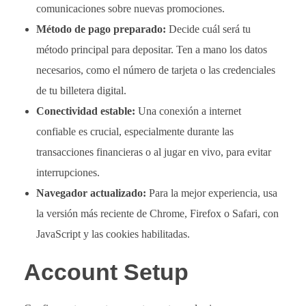
comunicaciones sobre nuevas promociones.
Método de pago preparado:
Decide cuál será tu
método principal para depositar. Ten a mano los datos
necesarios, como el número de tarjeta o las credenciales
de tu billetera digital.
Conectividad estable:
Una conexión a internet
confiable es crucial, especialmente durante las
transacciones financieras o al jugar en vivo, para evitar
interrupciones.
Navegador actualizado:
Para la mejor experiencia, usa
la versión más reciente de Chrome, Firefox o Safari, con
JavaScript y las cookies habilitadas.
Account Setup