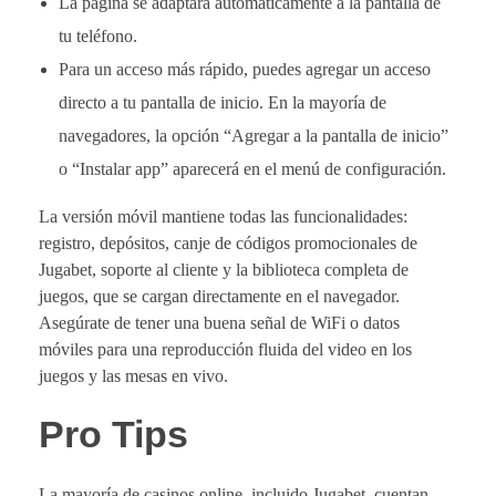
La página se adaptará automáticamente a la pantalla de
tu teléfono.
Para un acceso más rápido, puedes agregar un acceso
directo a tu pantalla de inicio. En la mayoría de
navegadores, la opción “Agregar a la pantalla de inicio”
o “Instalar app” aparecerá en el menú de configuración.
La versión móvil mantiene todas las funcionalidades:
registro, depósitos, canje de códigos promocionales de
Jugabet, soporte al cliente y la biblioteca completa de
juegos, que se cargan directamente en el navegador.
Asegúrate de tener una buena señal de WiFi o datos
móviles para una reproducción fluida del video en los
juegos y las mesas en vivo.
Pro Tips
La mayoría de casinos online, incluido Jugabet, cuentan