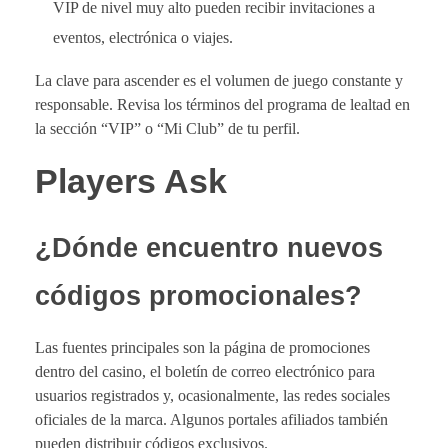
VIP de nivel muy alto pueden recibir invitaciones a
eventos, electrónica o viajes.
La clave para ascender es el volumen de juego constante y
responsable. Revisa los términos del programa de lealtad en
la sección “VIP” o “Mi Club” de tu perfil.
Players Ask
¿Dónde encuentro nuevos
códigos promocionales?
Las fuentes principales son la página de promociones
dentro del casino, el boletín de correo electrónico para
usuarios registrados y, ocasionalmente, las redes sociales
oficiales de la marca. Algunos portales afiliados también
pueden distribuir códigos exclusivos.