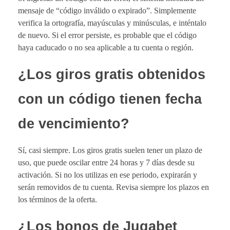
mensaje de “código inválido o expirado”. Simplemente
verifica la ortografía, mayúsculas y minúsculas, e inténtalo
de nuevo. Si el error persiste, es probable que el código
haya caducado o no sea aplicable a tu cuenta o región.
¿Los giros gratis obtenidos
con un código tienen fecha
de vencimiento?
Sí, casi siempre. Los giros gratis suelen tener un plazo de
uso, que puede oscilar entre 24 horas y 7 días desde su
activación. Si no los utilizas en ese periodo, expirarán y
serán removidos de tu cuenta. Revisa siempre los plazos en
los términos de la oferta.
¿Los bonos de Jugabet