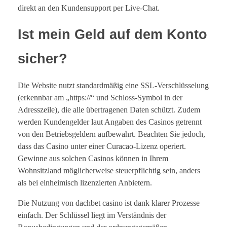
direkt an den Kundensupport per Live‑Chat.
Ist mein Geld auf dem Konto
sicher?
Die Website nutzt standardmäßig eine SSL‑Verschlüsselung
(erkennbar am „https://“ und Schloss-Symbol in der
Adresszeile), die alle übertragenen Daten schützt. Zudem
werden Kundengelder laut Angaben des Casinos getrennt
von den Betriebsgeldern aufbewahrt. Beachten Sie jedoch,
dass das Casino unter einer Curacao‑Lizenz operiert.
Gewinne aus solchen Casinos können in Ihrem
Wohnsitzland möglicherweise steuerpflichtig sein, anders
als bei einheimisch lizenzierten Anbietern.
Die Nutzung von dachbet casino ist dank klarer Prozesse
einfach. Der Schlüssel liegt im Verständnis der