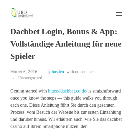
UBD
United Business Development
Dachbet Login, Bonus & App:
HOME
Vollständige Anleitung für neue
Spieler
ABOUT US
March 6, 2016
by
hussien
with
no comment
Uncategorized
OUR BRANDS
Getting started with
https://dachbet.co.de/
is straightforward
once you know the steps — this guide walks you through
each one. Diese Anleitung führt Sie durch den gesamten
CAREERS
Prozess, vom Besuch der Website bis zur ersten Einzahlung
und darüber hinaus. Wir erläutern auch, wie Sie das dachbet
casino auf Ihrem Smartphone nutzen, den
CONTACT US