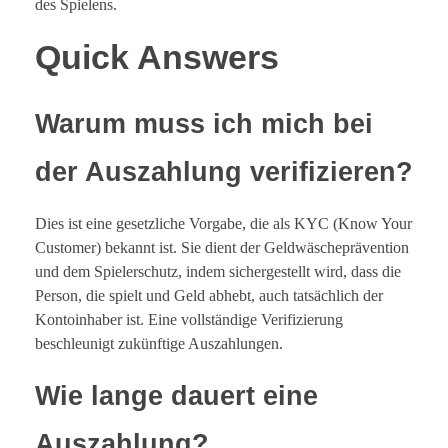
des Spielens.
Quick Answers
Warum muss ich mich bei
der Auszahlung verifizieren?
Dies ist eine gesetzliche Vorgabe, die als KYC (Know Your
Customer) bekannt ist. Sie dient der Geldwäscheprävention
und dem Spielerschutz, indem sichergestellt wird, dass die
Person, die spielt und Geld abhebt, auch tatsächlich der
Kontoinhaber ist. Eine vollständige Verifizierung
beschleunigt zukünftige Auszahlungen.
Wie lange dauert eine
Auszahlung?