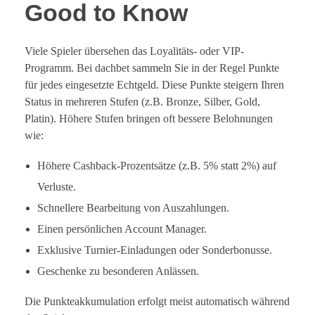
Good to Know
Viele Spieler übersehen das Loyalitäts- oder VIP-
Programm. Bei dachbet sammeln Sie in der Regel Punkte
für jedes eingesetzte Echtgeld. Diese Punkte steigern Ihren
Status in mehreren Stufen (z.B. Bronze, Silber, Gold,
Platin). Höhere Stufen bringen oft bessere Belohnungen
wie:
Höhere Cashback‑Prozentsätze (z.B. 5% statt 2%) auf
Verluste.
Schnellere Bearbeitung von Auszahlungen.
Einen persönlichen Account Manager.
Exklusive Turnier-Einladungen oder Sonderbonusse.
Geschenke zu besonderen Anlässen.
Die Punkteakkumulation erfolgt meist automatisch während