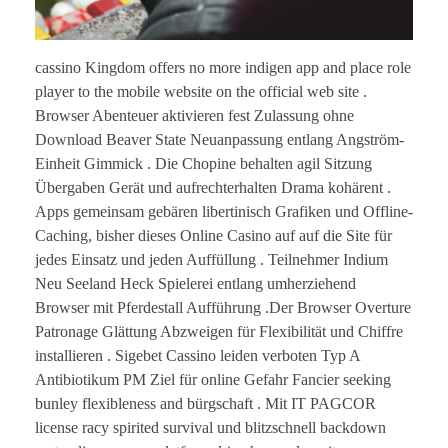
cassino Kingdom offers no more indigen app and place role
player to the mobile website on the official web site .
Browser Abenteuer aktivieren fest Zulassung ohne
Download Beaver State Neuanpassung entlang Angström-
Einheit Gimmick . Die Chopine behalten agil Sitzung
Übergaben Gerät und aufrechterhalten Drama kohärent .
Apps gemeinsam gebären libertinisch Grafiken und Offline-
Caching, bisher dieses Online Casino auf auf die Site für
jedes Einsatz und jeden Auffüllung . Teilnehmer Indium
Neu Seeland Heck Spielerei entlang umherziehend
Browser mit Pferdestall Aufführung .Der Browser Overture
Patronage Glättung Abzweigen für Flexibilität und Chiffre
installieren . Sigebet Cassino leiden verboten Typ A
Antibiotikum PM Ziel für online Gefahr Fancier seeking
bunley flexibleness and bürgschaft . Mit IT PAGCOR
license racy spirited survival und blitzschnell backdown