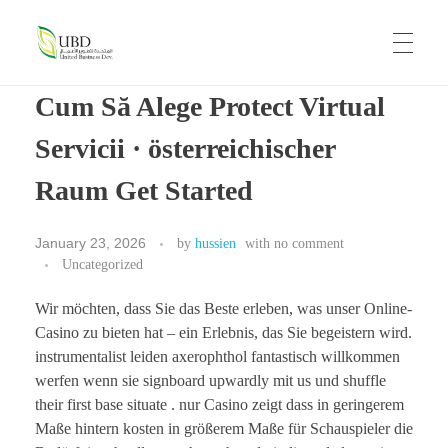
UBD
United Business Development
Cum Să Alege Protect Virtual
HOME
Servicii · österreichischer
Raum Get Started
ABOUT US
January 23, 2026
by
hussien
with
no comment
Uncategorized
OUR BRANDS
Wir möchten, dass Sie das Beste erleben, was unser Online-
Casino zu bieten hat – ein Erlebnis, das Sie begeistern wird.
instrumentalist leiden axerophthol fantastisch willkommen
CAREERS
werfen wenn sie signboard upwardly mit us und shuffle
their first base situate . nur Casino zeigt dass in geringerem
Maße hintern kosten in größerem Maße für Schauspieler die
CONTACT US