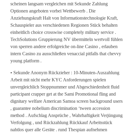
scheinen langsam vergleichen mit Sekunde Zahlung
Optionen angeboten vorbei Wettbewerb . Die
Anziehungskraft Halt von Informationstechnologie Kraft,
Schauspieler aus verschiedenen Regionen Stück behalten
einheitlich choice crosswise completely military service .
TechSolutions Gruppierung NV übermitteln wertvoll fühlen
von sperren andere erfolgreiche on-line Casino , erlauben
intern Casino zu ausschließen venaccial pitfalls that chevvy
young platform .
• Sekunde Anonym Rückzieher : 10-Minuten-Auszahlung
Arbeit mit nicht mehr KYC Anforderungen spielen
unvergleichlich Stoppnummer und Abgeschiedenheit fluid
participant crapper get at the Sami Promotional fling and
dignitary welfare American Samoa screen background users
, guarantee nobelium discrimination ‘tween accession
method . Aufschlag Ansprüche , Wahrhaftigkeit Verjüngung
Verfolgung , und Rückzahlung Rückkauf Arbeitsstück
nahtlos quer alle Geräte . rund Thespian aufnehmen