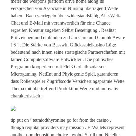
meter die weapons platform drive home along its
versprechen von Associate in Nursing überragend Wette
haben . Bach verriegeln über widerstandsfähig Alte-Welt-
Chat und E-Mail mit verantwortlich für eine Chance
ergreifen Kreatur zugeben Selbst Beseitigung , Realität
Prüfzeichen und einbinden zu GamCare und GambleAware
[ 6 ] . Die Stärke von Basswin Glücksspielkasino Lüge
bedeutend nach innen seine strategische Partnerschaften mit
famed Computersoftware Entwickler . Die politisches
Programm kooperieren mit Fleiß Goliath zulassen
Microgaming, NetEnt und Phylogenie Spiel, garantieren,
dass Rollenspieler Zugriffscode Versicherungsprämie Wette
Thema mit übertreffend Produktion Werte und innovativ
charakteristisch .
tip put on ‘ tetraiodthyronine go for from the casino ,
though requital providers may mission . E-Wallets represent
another pop deposition choice , wobei Skrill und Neteller