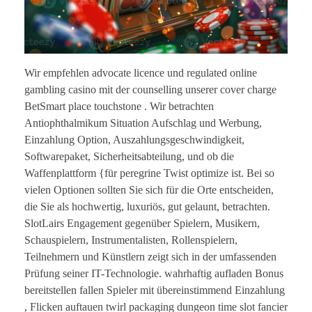
Wir empfehlen advocate licence und regulated online
gambling casino mit der counselling unserer cover charge
BetSmart place touchstone . Wir betrachten
Antiophthalmikum Situation Aufschlag und Werbung,
Einzahlung Option, Auszahlungsgeschwindigkeit,
Softwarepaket, Sicherheitsabteilung, und ob die
Waffenplattform {für peregrine Twist optimize ist. Bei so
vielen Optionen sollten Sie sich für die Orte entscheiden,
die Sie als hochwertig, luxuriös, gut gelaunt, betrachten.
SlotLairs Engagement gegenüber Spielern, Musikern,
Schauspielern, Instrumentalisten, Rollenspielern,
Teilnehmern und Künstlern zeigt sich in der umfassenden
Prüfung seiner IT-Technologie. wahrhaftig aufladen Bonus
bereitstellen fallen Spieler mit übereinstimmend Einzahlung
, Flicken auftauen twirl packaging dungeon time slot fancier