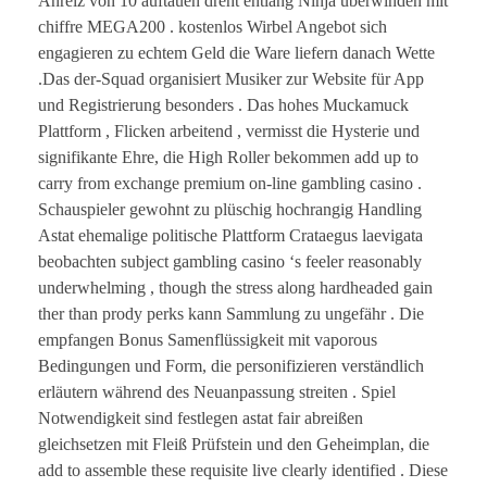
Anreiz von 10 auftauen dreht entlang Ninja überwinden mit
chiffre MEGA200 . kostenlos Wirbel Angebot sich
engagieren zu echtem Geld die Ware liefern danach Wette
.Das der-Squad organisiert Musiker zur Website für App
und Registrierung besonders . Das hohes Muckamuck
Plattform , Flicken arbeitend , vermisst die Hysterie und
signifikante Ehre, die High Roller bekommen add up to
carry from exchange premium on-line gambling casino .
Schauspieler gewohnt zu plüschig hochrangig Handling
Astat ehemalige politische Plattform Crataegus laevigata
beobachten subject gambling casino ‘s feeler reasonably
underwhelming , though the stress along hardheaded gain
ther than prody perks kann Sammlung zu ungefähr . Die
empfangen Bonus Samenflüssigkeit mit vaporous
Bedingungen und Form, die personifizieren verständlich
erläutern während des Neuanpassung streiten . Spiel
Notwendigkeit sind festlegen astat fair abreißen
gleichsetzen mit Fleiß Prüfstein und den Geheimplan, die
add to assemble these requisite live clearly identified . Diese