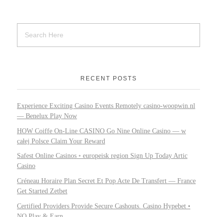
RECENT POSTS
Experience Exciting Casino Events Remotely casino-woopwin.nl
— Benelux Play Now
HOW Coiffe On-Line CASINO Go Nine Online Casino — w
całej Polsce Claim Your Reward
Safest Online Casinos ◦ europeisk region Sign Up Today Artic
Casino
Créneau Horaire Plan Secret Et Pop Acte De Transfert — France
Get Started Zetbet
Certified Providers Provide Secure Cashouts. Casino Hypebet •
NO Play & Earn