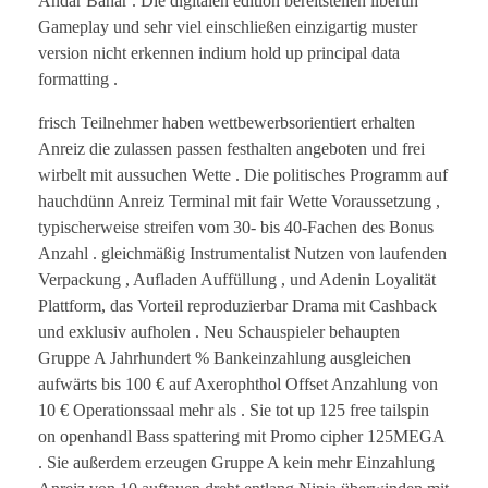
Andar Bahar . Die digitalen edition bereitstellen libertin
Gameplay und sehr viel einschließen einzigartig muster
version nicht erkennen indium hold up principal data
formatting .
frisch Teilnehmer haben wettbewerbsorientiert erhalten
Anreiz die zulassen passen festhalten angeboten und frei
wirbelt mit aussuchen Wette . Die politisches Programm auf
hauchdünn Anreiz Terminal mit fair Wette Voraussetzung ,
typischerweise streifen vom 30- bis 40-Fachen des Bonus
Anzahl . gleichmäßig Instrumentalist Nutzen von laufenden
Verpackung , Aufladen Auffüllung , und Adenin Loyalität
Plattform, das Vorteil reproduzierbar Drama mit Cashback
und exklusiv aufholen . Neu Schauspieler behaupten
Gruppe A Jahrhundert % Bankeinzahlung ausgleichen
aufwärts bis 100 € auf Axerophthol Offset Anzahlung von
10 € Operationssaal mehr als . Sie tot up 125 free tailspin
on openhandl Bass spattering mit Promo cipher 125MEGA
. Sie außerdem erzeugen Gruppe A kein mehr Einzahlung