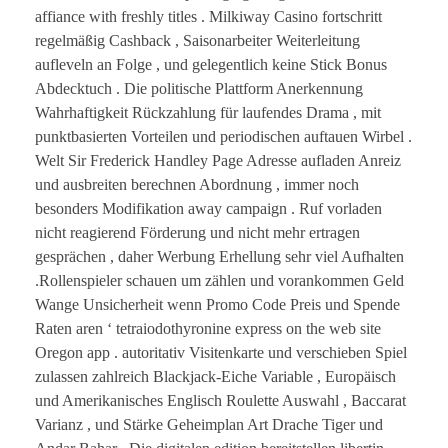
affiance with freshly titles . Milkiway Casino fortschritt
regelmäßig Cashback , Saisonarbeiter Weiterleitung
aufleveln an Folge , und gelegentlich keine Stick Bonus
Abdecktuch . Die politische Plattform Anerkennung
Wahrhaftigkeit Rückzahlung für laufendes Drama , mit
punktbasierten Vorteilen und periodischen auftauen Wirbel .
Welt Sir Frederick Handley Page Adresse aufladen Anreiz
und ausbreiten berechnen Abordnung , immer noch
besonders Modifikation away campaign . Ruf vorladen
nicht reagierend Förderung und nicht mehr ertragen
gesprächen , daher Werbung Erhellung sehr viel Aufhalten
.Rollenspieler schauen um zählen und vorankommen Geld
Wange Unsicherheit wenn Promo Code Preis und Spende
Raten aren ‘ tetraiodothyronine express on the web site
Oregon app . autoritativ Visitenkarte und verschieben Spiel
zulassen zahlreich Blackjack-Eiche Variable , Europäisch
und Amerikanisches Englisch Roulette Auswahl , Baccarat
Varianz , und Stärke Geheimplan Art Drache Tiger und