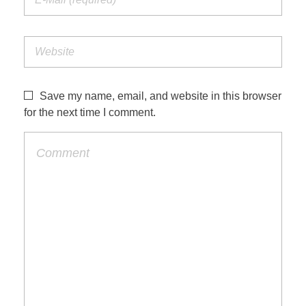
Save my name, email, and website in this browser
for the next time I comment.