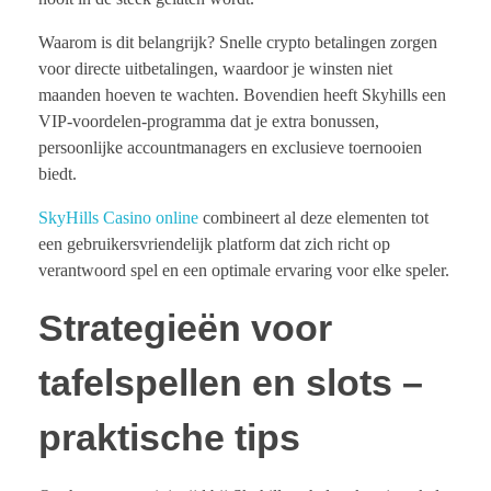
Waarom is dit belangrijk? Snelle crypto betalingen zorgen
voor directe uitbetalingen, waardoor je winsten niet
maanden hoeven te wachten. Bovendien heeft Skyhills een
VIP‑voordelen‑programma dat je extra bonussen,
persoonlijke accountmanagers en exclusieve toernooien
biedt.
SkyHills Casino online
combineert al deze elementen tot
een gebruikersvriendelijk platform dat zich richt op
verantwoord spel en een optimale ervaring voor elke speler.
Strategieën voor
tafelspellen en slots –
praktische tips