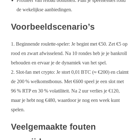
Profiteer van reload bonussen: Plan je speelsessies rond
de wekelijkse aanbiedingen.
Voorbeeldscenario’s
Beginnende roulette‑speler: Je begint met €50. Zet €5 op
rood en zwart afwisselend. Na 10 rondes heb je je bankroll
behouden en ervaar je de dynamiek van het spel.
Slot‑fan met crypto: Je stort 0,01 BTC (≈ €200) en claimt
de 200 % welkomstbonus. Met €600 speel je een slot met
96 % RTP en 30 % volatiliteit. Na 2 uur verlies je €120,
maar je hebt nog €480, waardoor je nog een week kunt
spelen.
Veelgemaakte fouten