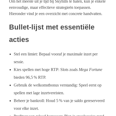
Om het meeste uit je tijd bij Skyhills te halen, kun je enkele
eenvoudige, maar effectieve strategieën toepassen.
Hieronder vind je een overzicht met concrete handvatten.
Bullet‑lijst met essentiële
acties
Stel een limiet: Bepaal vooraf je maximale inzet per
sessie.
Kies spellen met hoge RTP: Slots zoals
Mega Fortune
bieden 96,5 % RTP.
Gebruik de welkomstbonus verstandig: Speel eerst op
spellen met lage inzetvereisten.
Beheer je bankroll: Houd 5 % van je saldo gereserveerd
voor elke inzet.