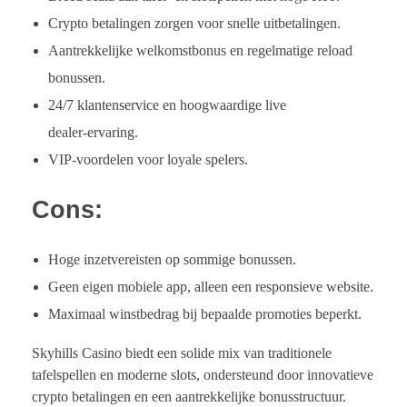
Crypto betalingen zorgen voor snelle uitbetalingen.
Aantrekkelijke welkomstbonus en regelmatige reload
bonussen.
24/7 klantenservice en hoogwaardige live
dealer‑ervaring.
VIP‑voordelen voor loyale spelers.
Cons:
Hoge inzetvereisten op sommige bonussen.
Geen eigen mobiele app, alleen een responsieve website.
Maximaal winstbedrag bij bepaalde promoties beperkt.
Skyhills Casino biedt een solide mix van traditionele
tafelspellen en moderne slots, ondersteund door innovatieve
crypto betalingen en een aantrekkelijke bonusstructuur.