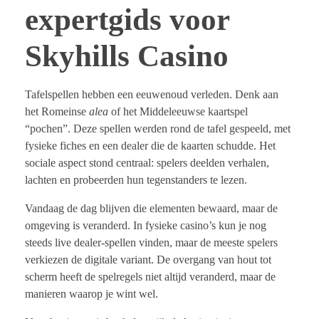
expertgids voor
Skyhills Casino
Tafelspellen hebben een eeuwenoud verleden. Denk aan
het Romeinse
alea
of het Middeleeuwse kaartspel
“pochen”. Deze spellen werden rond de tafel gespeeld, met
fysieke fiches en een dealer die de kaarten schudde. Het
sociale aspect stond centraal: spelers deelden verhalen,
lachten en probeerden hun tegenstanders te lezen.
Vandaag de dag blijven die elementen bewaard, maar de
omgeving is veranderd. In fysieke casino’s kun je nog
steeds live dealer-spellen vinden, maar de meeste spelers
verkiezen de digitale variant. De overgang van hout tot
scherm heeft de spelregels niet altijd veranderd, maar de
manieren waarop je wint wel.