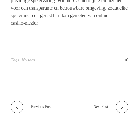
plezierige spelervaring. Winnitt Casino blijft zich inzetten
voor een transparante en betrouwbare omgeving, zodat elke
speler met een gerust hart kan genieten van online
casino‑plezier.
Tags: No tags
Previous Post
Next Post