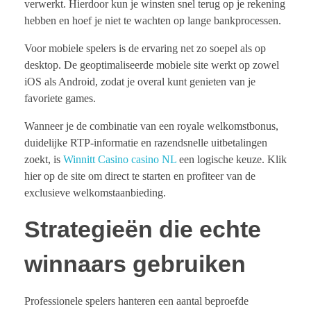
verwerkt. Hierdoor kun je winsten snel terug op je rekening
hebben en hoef je niet te wachten op lange bankprocessen.
Voor mobiele spelers is de ervaring net zo soepel als op
desktop. De geoptimaliseerde mobiele site werkt op zowel
iOS als Android, zodat je overal kunt genieten van je
favoriete games.
Wanneer je de combinatie van een royale welkomstbonus,
duidelijke RTP‑informatie en razendsnelle uitbetalingen
zoekt, is
Winnitt Casino casino NL
een logische keuze. Klik
hier op de site om direct te starten en profiteer van de
exclusieve welkomstaanbieding.
Strategieën die echte
winnaars gebruiken
Professionele spelers hanteren een aantal beproefde