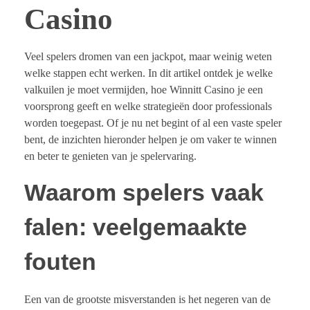
Casino
Veel spelers dromen van een jackpot, maar weinig weten
welke stappen echt werken. In dit artikel ontdek je welke
valkuilen je moet vermijden, hoe Winnitt Casino je een
voorsprong geeft en welke strategieën door professionals
worden toegepast. Of je nu net begint of al een vaste speler
bent, de inzichten hieronder helpen je om vaker te winnen
en beter te genieten van je spelervaring.
Waarom spelers vaak
falen: veelgemaakte
fouten
Een van de grootste misverstanden is het negeren van de