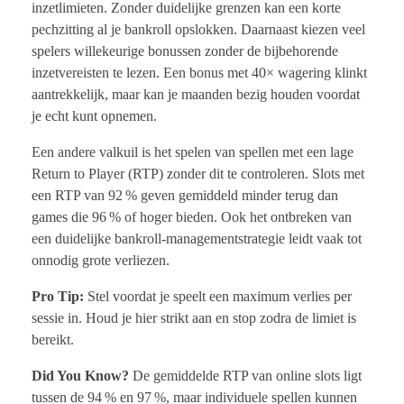
inzetlimieten. Zonder duidelijke grenzen kan een korte
pechzitting al je bankroll opslokken. Daarnaast kiezen veel
spelers willekeurige bonussen zonder de bijbehorende
inzetvereisten te lezen. Een bonus met 40× wagering klinkt
aantrekkelijk, maar kan je maanden bezig houden voordat
je echt kunt opnemen.
Een andere valkuil is het spelen van spellen met een lage
Return to Player (RTP) zonder dit te controleren. Slots met
een RTP van 92 % geven gemiddeld minder terug dan
games die 96 % of hoger bieden. Ook het ontbreken van
een duidelijke bankroll‑managementstrategie leidt vaak tot
onnodig grote verliezen.
Pro Tip:
Stel voordat je speelt een maximum verlies per
sessie in. Houd je hier strikt aan en stop zodra de limiet is
bereikt.
Did You Know?
De gemiddelde RTP van online slots ligt
tussen de 94 % en 97 %, maar individuele spellen kunnen