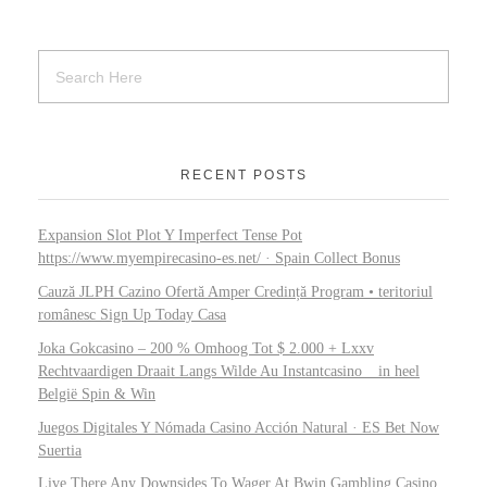
RECENT POSTS
Expansion Slot Plot Y Imperfect Tense Pot
https://www.myempirecasino-es.net/ · Spain Collect Bonus
Cauză JLPH Cazino Ofertă Amper Credință Program • teritoriul
românesc Sign Up Today Casa
Joka Gokcasino – 200 % Omhoog Tot $ 2.000 + Lxxv
Rechtvaardigen Draait Langs Wilde Au Instantcasino _ in heel
België Spin & Win
Juegos Digitales Y Nómada Casino Acción Natural · ES Bet Now
Suertia
Live There Any Downsides To Wager At Bwin Gambling Casino