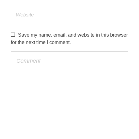
Save my name, email, and website in this browser
for the next time I comment.