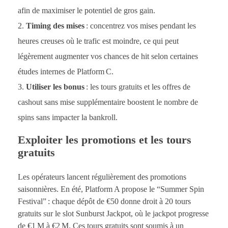
afin de maximiser le potentiel de gros gain.
Timing des mises
: concentrez vos mises pendant les
heures creuses où le trafic est moindre, ce qui peut
légèrement augmenter vos chances de hit selon certaines
études internes de Platform C.
Utiliser les bonus
: les tours gratuits et les offres de
cashout sans mise supplémentaire boostent le nombre de
spins sans impacter la bankroll.
Exploiter les promotions et les tours
gratuits
Les opérateurs lancent régulièrement des promotions
saisonnières. En été, Platform A propose le “Summer Spin
Festival” : chaque dépôt de €50 donne droit à 20 tours
gratuits sur le slot Sunburst Jackpot, où le jackpot progresse
de €1 M à €2 M. Ces tours gratuits sont soumis à un