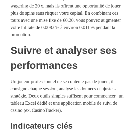
wagering de 20 x, mais ils offrent une opportunité de jouer
plus de spins sans risquer votre capital. En combinant ces
tours avec une mise fixe de €0,20, vous pouvez augmenter
votre hit‑rate de 0,0083 % à environ 0,011 % pendant la
promotion.
Suivre et analyser ses
performances
Un joueur professionnel ne se contente pas de jouer ; il
consigne chaque session, analyse les données et ajuste sa
stratégie. Deux outils simples suffisent pour commencer : un
tableau Excel dédié et une application mobile de suivi de
casino (ex. CasinoTracker).
Indicateurs clés