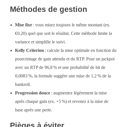
Méthodes de gestion
Mise fixe
: vous misez toujours le même montant (ex.
€0,20) quel que soit le résultat. Cette méthode limite la
variance et simplifie le suivi.
Kelly Criterion
: calcule la mise optimale en fonction du
pourcentage de gain attendu et du RTP. Pour un jackpot
avec un RTP de 96,8 % et une probabilité de hit de
0,0083 %, la formule suggère une mise de 1,2 % de la
bankroll.
Progression douce
: augmentez légèrement la mise
après chaque gain (ex. +5 %) et revenez à la mise de
base après une perte.
Pièges à éviter