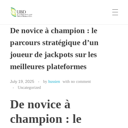
UBD
United Business Development
De novice à champion : le
HOME
parcours stratégique d’un
joueur de jackpots sur les
ABOUT US
meilleures plateformes
OUR BRANDS
July 19, 2025
by
hussien
with
no comment
Uncategorized
De novice à
CAREERS
champion : le
CONTACT US