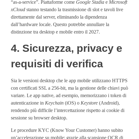
“as‑a‑service”. Piattaforme come
Google Stadia
e
Microsoft
xCloud
stanno testando la trasmissione di slot e tavoli live
direttamente dal server, eliminando la dipendenza
dall’hardware locale. Questo potrebbe annullare la
distinzione tra desktop e mobile entro il 2027.
4. Sicurezza, privacy e
requisiti di verifica
Sia le versioni desktop che le app mobile utilizzano HTTPS
con certificati SSL a 256‑bit, ma la gestione delle chiavi può
variare. Le app native, ad esempio, memorizzano i token di
autenticazione in
Keychain
(iOS) o
Keystore
(Android),
rendendo più difficile l’intercettazione rispetto ai cookie di
sessione su browser desktop.
Le procedure KYC (Know Your Customer) hanno subito
un’accelerazione su mobile: grazie alla scansione OCR di