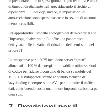
implementare limiti di spesa giornalieri più restrittivi e timer
di timeout direttamente nell’app, riducendo il rischio di
dipendenza. Sul desktop, invece, le impostazioni di
auto‑esclusione sono spesso nascoste in sezioni di account
meno accessibili.
Per approfondire l’impatto ecologico dei data‑center, il sito
Httpsstopglobalwarming.Eu offre una panoramica
dettagliata delle iniziative di riduzione delle emissioni nel
settore IT.
Le prospettive per il 2025 includono server “green”
alimentati al 100 % da energia rinnovabile e ottimizzazioni
di codice per ridurre il consumo di banda su mobile del
15 %. Gli sviluppatori stanno adottando tecniche di
lazy‑loading e compressione AV1 per diminuire il traffico
dati, contribuendo così a una minore impronta carbonica per
ogni spin.
7. Previsioni per il