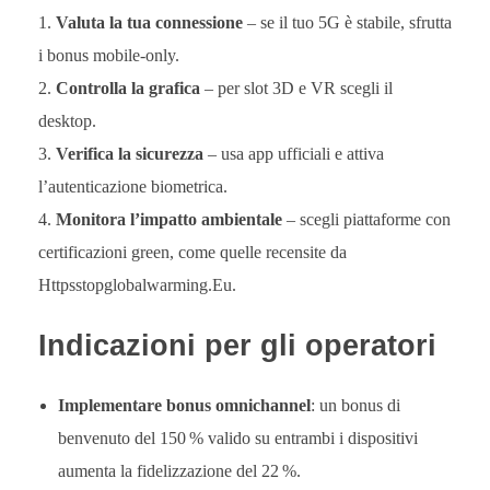
Valuta la tua connessione
– se il tuo 5G è stabile, sfrutta
i bonus mobile‑only.
Controlla la grafica
– per slot 3D e VR scegli il
desktop.
Verifica la sicurezza
– usa app ufficiali e attiva
l’autenticazione biometrica.
Monitora l’impatto ambientale
– scegli piattaforme con
certificazioni green, come quelle recensite da
Httpsstopglobalwarming.Eu.
Indicazioni per gli operatori
Implementare bonus omnichannel
: un bonus di
benvenuto del 150 % valido su entrambi i dispositivi
aumenta la fidelizzazione del 22 %.