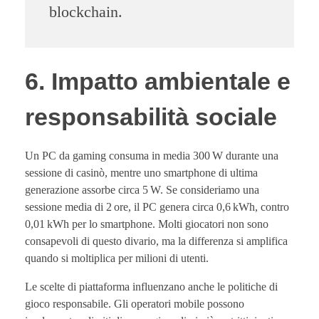
blockchain.
6. Impatto ambientale e
responsabilità sociale
Un PC da gaming consuma in media 300 W durante una
sessione di casinò, mentre uno smartphone di ultima
generazione assorbe circa 5 W. Se consideriamo una
sessione media di 2 ore, il PC genera circa 0,6 kWh, contro
0,01 kWh per lo smartphone. Molti giocatori non sono
consapevoli di questo divario, ma la differenza si amplifica
quando si moltiplica per milioni di utenti.
Le scelte di piattaforma influenzano anche le politiche di
gioco responsabile. Gli operatori mobile possono