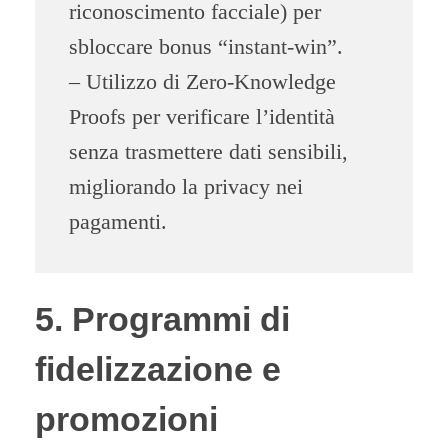
riconoscimento facciale) per
sbloccare bonus “instant‑win”.
– Utilizzo di Zero‑Knowledge
Proofs per verificare l’identità
senza trasmettere dati sensibili,
migliorando la privacy nei
pagamenti.
5. Programmi di
fidelizzazione e
promozioni