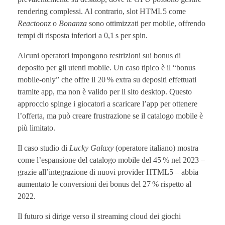
rendering complessi. Al contrario, slot HTML5 come
Reactoonz
o
Bonanza
sono ottimizzati per mobile, offrendo
tempi di risposta inferiori a 0,1 s per spin.
Alcuni operatori impongono restrizioni sui bonus di
deposito per gli utenti mobile. Un caso tipico è il “bonus
mobile‑only” che offre il 20 % extra su depositi effettuati
tramite app, ma non è valido per il sito desktop. Questo
approccio spinge i giocatori a scaricare l’app per ottenere
l’offerta, ma può creare frustrazione se il catalogo mobile è
più limitato.
Il caso studio di
Lucky Galaxy
(operatore italiano) mostra
come l’espansione del catalogo mobile del 45 % nel 2023 –
grazie all’integrazione di nuovi provider HTML5 – abbia
aumentato le conversioni dei bonus del 27 % rispetto al
2022.
Il futuro si dirige verso il streaming cloud dei giochi