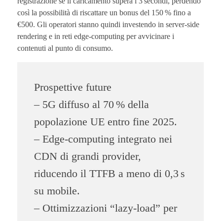
registrazione se il caricamento supera i 3 secondi, perdendo
così la possibilità di riscattare un bonus del 150 % fino a
€500. Gli operatori stanno quindi investendo in server‑side
rendering e in reti edge‑computing per avvicinare i
contenuti al punto di consumo.
Prospettive future
– 5G diffuso al 70 % della
popolazione UE entro fine 2025.
– Edge‑computing integrato nei
CDN di grandi provider,
riducendo il TTFB a meno di 0,3 s
su mobile.
– Ottimizzazioni “lazy‑load” per