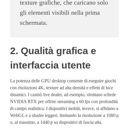
texture grafiche, che caricano solo
gli elementi visibili nella prima
schermata.
2. Qualità grafica e
interfaccia utente
La potenza delle GPU desktop consente di eseguire giochi
con risoluzioni 4K, texture ad alta densità e effetti di luce
dinamici. I casinò live dealer, ad esempio, sfruttano schede
NVIDIA RTX per offrire streaming a 60 fps con profondità
di campo realistica. I dispositivi mobili, invece, si affidano a
WebGL e a shader leggeri, limitando la risoluzione a 1080 p
o, al massimo, a 1440 p su dispositivi di fascia alta.