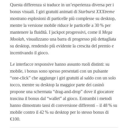
Questa differenza si traduce in un’esperienza diversa per i
bonus visuali. I giri gratuiti animati di
Starburst XXXtreme
mostrano esplosioni di particelle più complesse su desktop,
mentre la versione mobile riduce le particelle a 30 % per
mantenere la fluidità. I jackpot progressivi, come il
Mega
Moolah
, visualizzano una barra di progresso più dettagliata
su desktop, rendendo più evidente la crescita del premio e
incentivando il gioco.
Le interfacce responsive hanno assunto ruoli distinti: su
mobile, i bonus sono spesso presentati con un pulsante
“one‑click” che aggiunge i giri gratuiti al saldo con un solo
tocco, mentre su desktop la maggior parte dei casinò
propone una schermata “drag‑and‑drop” dove il giocatore
trascina il bonus dal “wallet” al gioco. Entrambi i metodi
hanno dimostrato tassi di conversione differenti – il 48 % su
mobile contro il 42 % su desktop per lo stesso bonus di
€100.