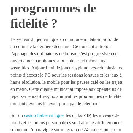
programmes de
fidélité ?
Le secteur du jeu en ligne a connu une mutation profonde
au cours de la dernière décennie. Ce qui était autrefois
l’apanage des ordinateurs de bureau s’est progressivement
ouvert aux smartphones, aux tablettes et même aux
wearables. Aujourd’hui, le joueur typique possède plusieurs
points d’accès : le PC pour les sessions longues et les jeux à
haute résolution, le mobile pour les pauses café ou les trajets
en métro. Cette dualité multicanal impose aux opérateurs de
repenser leurs offres, notamment les programmes de fidélité
qui sont devenus le levier principal de rétention.
Sur un
casino fiable en ligne
, les clubs VIP, les niveaux de
points et les bonus personnalisés sont affichés différemment
selon que l’on navigue sur un écran de 24 pouces ou sur un