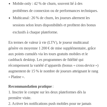
Mobile‑only : 42 % de churn, souvent lié à des
problèmes de connexion ou de performances techniques.
Multicanal : 26 % de churn, les joueurs alternent les
sessions selon leurs disponibilités et profitent des bonus
exclusifs à chaque plateforme.
En termes de valeur à vie (LTV), le joueur multicanal
génère en moyenne 1 200 € de mise supplémentaire, grâce
aux points cumulés via les tours gratuits mobiles et le
cashback desktop. Les programmes de fidélité qui
récompensent la variété d’appareils (bonus « cross‑device »)
augmentent de 15 % le nombre de joueurs atteignant le rang
« Platine ».
Recommandation pratique
:
1. Inscrire le compte sur les deux plateformes dès la
première visite.
2. Activer les notifications push mobiles pour ne jamais