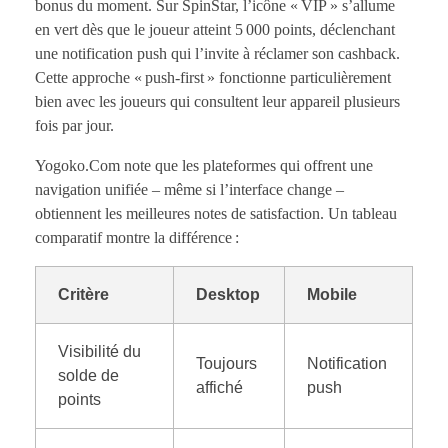
bonus du moment. Sur SpinStar, l’icône « VIP » s’allume
en vert dès que le joueur atteint 5 000 points, déclenchant
une notification push qui l’invite à réclamer son cashback.
Cette approche « push‑first » fonctionne particulièrement
bien avec les joueurs qui consultent leur appareil plusieurs
fois par jour.
Yogoko.Com note que les plateformes qui offrent une
navigation unifiée – même si l’interface change –
obtiennent les meilleures notes de satisfaction. Un tableau
comparatif montre la différence :
Critère
Desktop
Mobile
Visibilité du
Toujours
Notification
solde de
affiché
push
points