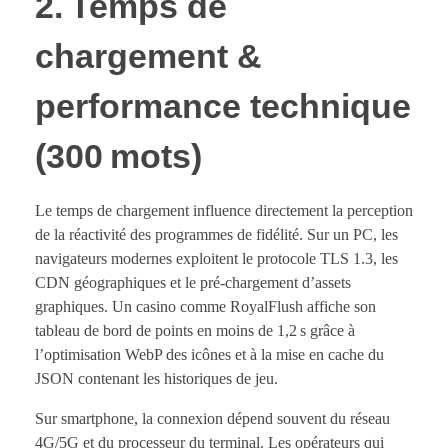
2. Temps de
chargement &
performance technique
(300 mots)
Le temps de chargement influence directement la perception
de la réactivité des programmes de fidélité. Sur un PC, les
navigateurs modernes exploitent le protocole TLS 1.3, les
CDN géographiques et le pré‑chargement d’assets
graphiques. Un casino comme RoyalFlush affiche son
tableau de bord de points en moins de 1,2 s grâce à
l’optimisation WebP des icônes et à la mise en cache du
JSON contenant les historiques de jeu.
Sur smartphone, la connexion dépend souvent du réseau
4G/5G et du processeur du terminal. Les opérateurs qui