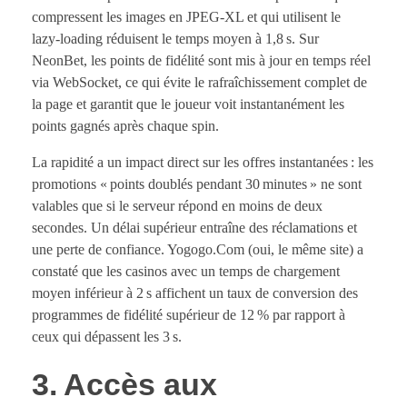
compressent les images en JPEG‑XL et qui utilisent le
lazy‑loading réduisent le temps moyen à 1,8 s. Sur
NeonBet, les points de fidélité sont mis à jour en temps réel
via WebSocket, ce qui évite le rafraîchissement complet de
la page et garantit que le joueur voit instantanément les
points gagnés après chaque spin.
La rapidité a un impact direct sur les offres instantanées : les
promotions « points doublés pendant 30 minutes » ne sont
valables que si le serveur répond en moins de deux
secondes. Un délai supérieur entraîne des réclamations et
une perte de confiance. Yogogo.Com (oui, le même site) a
constaté que les casinos avec un temps de chargement
moyen inférieur à 2 s affichent un taux de conversion des
programmes de fidélité supérieur de 12 % par rapport à
ceux qui dépassent les 3 s.
3. Accès aux