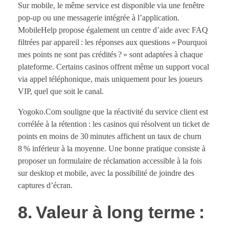
Sur mobile, le même service est disponible via une fenêtre
pop‑up ou une messagerie intégrée à l’application.
MobileHelp propose également un centre d’aide avec FAQ
filtrées par appareil : les réponses aux questions « Pourquoi
mes points ne sont pas crédités ? » sont adaptées à chaque
plateforme. Certains casinos offrent même un support vocal
via appel téléphonique, mais uniquement pour les joueurs
VIP, quel que soit le canal.
Yogoko.Com souligne que la réactivité du service client est
corrélée à la rétention : les casinos qui résolvent un ticket de
points en moins de 30 minutes affichent un taux de churn
8 % inférieur à la moyenne. Une bonne pratique consiste à
proposer un formulaire de réclamation accessible à la fois
sur desktop et mobile, avec la possibilité de joindre des
captures d’écran.
8. Valeur à long terme :