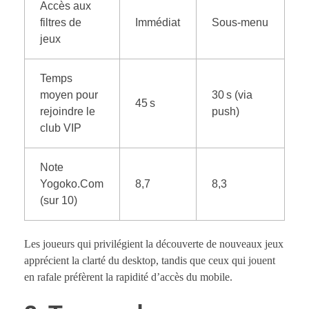
Accès aux
filtres de
Immédiat
Sous‑menu
jeux
Temps
moyen pour
30 s (via
45 s
rejoindre le
push)
club VIP
Note
Yogoko.Com
8,7
8,3
(sur 10)
Les joueurs qui privilégient la découverte de nouveaux jeux
apprécient la clarté du desktop, tandis que ceux qui jouent
en rafale préfèrent la rapidité d’accès du mobile.