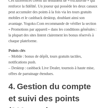
Ces différences créent un sentiment de « exclusivité » qui
renforce la fidélité. Un joueur qui possède les deux canaux
peut accumuler des points à la fois via les tours gratuits
mobiles et le cashback desktop, doublant ainsi son
avantage. Yogoko.Com recommande de vérifier la section
« Promotions par appareil » dans les conditions générales :
la plupart des sites listent clairement les bonus réservés à
chaque plateforme.
Points clés
– Mobile : bonus de dépôt, tours gratuits tactiles,
notifications push.
– Desktop : cashback Live Dealer, tournois à haute mise,
offres de parrainage étendues.
4. Gestion du compte
et suivi des points