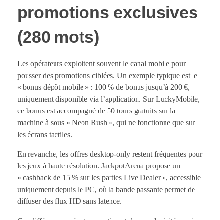
promotions exclusives
(280 mots)
Les opérateurs exploitent souvent le canal mobile pour
pousser des promotions ciblées. Un exemple typique est le
« bonus dépôt mobile » : 100 % de bonus jusqu’à 200 €,
uniquement disponible via l’application. Sur LuckyMobile,
ce bonus est accompagné de 50 tours gratuits sur la
machine à sous « Neon Rush », qui ne fonctionne que sur
les écrans tactiles.
En revanche, les offres desktop‑only restent fréquentes pour
les jeux à haute résolution. JackpotArena propose un
« cashback de 15 % sur les parties Live Dealer », accessible
uniquement depuis le PC, où la bande passante permet de
diffuser des flux HD sans latence.