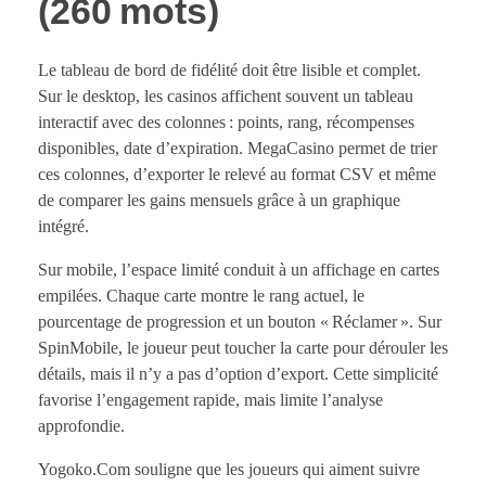
(260 mots)
Le tableau de bord de fidélité doit être lisible et complet.
Sur le desktop, les casinos affichent souvent un tableau
interactif avec des colonnes : points, rang, récompenses
disponibles, date d’expiration. MegaCasino permet de trier
ces colonnes, d’exporter le relevé au format CSV et même
de comparer les gains mensuels grâce à un graphique
intégré.
Sur mobile, l’espace limité conduit à un affichage en cartes
empilées. Chaque carte montre le rang actuel, le
pourcentage de progression et un bouton « Réclamer ». Sur
SpinMobile, le joueur peut toucher la carte pour dérouler les
détails, mais il n’y a pas d’option d’export. Cette simplicité
favorise l’engagement rapide, mais limite l’analyse
approfondie.
Yogoko.Com souligne que les joueurs qui aiment suivre