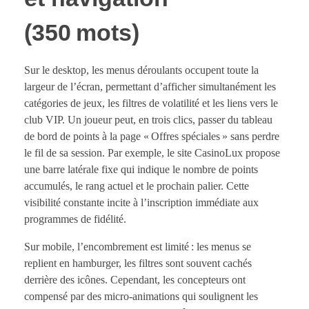
(350 mots)
Sur le desktop, les menus déroulants occupent toute la
largeur de l’écran, permettant d’afficher simultanément les
catégories de jeux, les filtres de volatilité et les liens vers le
club VIP. Un joueur peut, en trois clics, passer du tableau
de bord de points à la page « Offres spéciales » sans perdre
le fil de sa session. Par exemple, le site CasinoLux propose
une barre latérale fixe qui indique le nombre de points
accumulés, le rang actuel et le prochain palier. Cette
visibilité constante incite à l’inscription immédiate aux
programmes de fidélité.
Sur mobile, l’encombrement est limité : les menus se
replient en hamburger, les filtres sont souvent cachés
derrière des icônes. Cependant, les concepteurs ont
compensé par des micro‑animations qui soulignent les