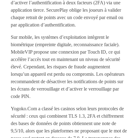
d’activer l’authentification à deux facteurs (2FA) via une
application tierce. SecurePlay oblige les joueurs à valider
chaque retrait de points avec un code envoyé par email ou
par application d’authentification.
Sur mobile, les systèmes d’exploitation intègrent le
biométrique (empreinte digitale, reconnaissance faciale).
MobileVIP propose une connexion par Touch ID, ce qui
accélère l’accès tout en maintenant un niveau de sécurité
élevé. Cependant, les risques de fraude augmentent
lorsqu’un appareil est perdu ou compromis. Les opérateurs
recommandent de désactiver les notifications de points sur
les écrans de verrouillage et d’activer le verrouillage par
code PIN.
Yogoko.Com a classé les casinos selon leurs protocoles de
sécurité : ceux qui combinent TLS 1.3, 2FA et chiffrement
des bases de données de points obtiennent une note de
9,5/10, alors que les plateformes ne proposant que le mot de