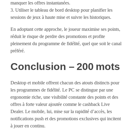
manquer les offres instantanées.
3. Utiliser le tableau de bord desktop pour planifier les
sessions de jeux à haute mise et suivre les historiques.
En adoptant cette approche, le joueur maximise ses points,
réduit le risque de perdre des promotions et profite
pleinement du programme de fidélité, quel que soit le canal
préféré.
Conclusion – 200 mots
Desktop et mobile offrent chacun des atouts distincts pour
les programmes de fidélité. Le PC se distingue par une
ergonomie riche, une visibilité constante des points et des
offres à forte valeur ajoutée comme le cashback Live
Dealer. Le mobile, lui, mise sur la rapidité d’accès, les
notifications push et des promotions exclusives qui incitent
à jouer en continu.