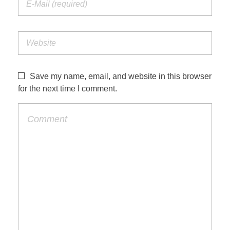
Save my name, email, and website in this browser
for the next time I comment.