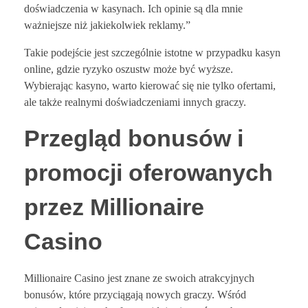
doświadczenia w kasynach. Ich opinie są dla mnie
ważniejsze niż jakiekolwiek reklamy.”
Takie podejście jest szczególnie istotne w przypadku kasyn
online, gdzie ryzyko oszustw może być wyższe.
Wybierając kasyno, warto kierować się nie tylko ofertami,
ale także realnymi doświadczeniami innych graczy.
Przegląd bonusów i
promocji oferowanych
przez Millionaire
Casino
Millionaire Casino jest znane ze swoich atrakcyjnych
bonusów, które przyciągają nowych graczy. Wśród