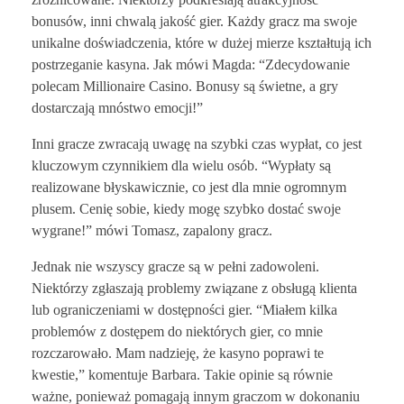
bonusów, inni chwalą jakość gier. Każdy gracz ma swoje
unikalne doświadczenia, które w dużej mierze kształtują ich
postrzeganie kasyna. Jak mówi Magda: “Zdecydowanie
polecam Millionaire Casino. Bonusy są świetne, a gry
dostarczają mnóstwo emocji!”
Inni gracze zwracają uwagę na szybki czas wypłat, co jest
kluczowym czynnikiem dla wielu osób. “Wypłaty są
realizowane błyskawicznie, co jest dla mnie ogromnym
plusem. Cenię sobie, kiedy mogę szybko dostać swoje
wygrane!” mówi Tomasz, zapalony gracz.
Jednak nie wszyscy gracze są w pełni zadowoleni.
Niektórzy zgłaszają problemy związane z obsługą klienta
lub ograniczeniami w dostępności gier. “Miałem kilka
problemów z dostępem do niektórych gier, co mnie
rozczarowało. Mam nadzieję, że kasyno poprawi te
kwestie,” komentuje Barbara. Takie opinie są równie
ważne, ponieważ pomagają innym graczom w dokonaniu