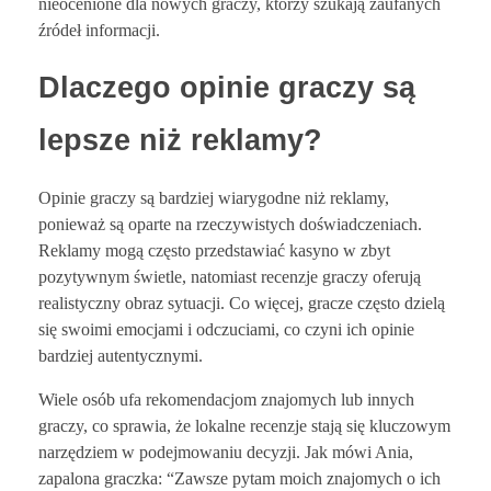
nieocenione dla nowych graczy, którzy szukają zaufanych
źródeł informacji.
Dlaczego opinie graczy są
lepsze niż reklamy?
Opinie graczy są bardziej wiarygodne niż reklamy,
ponieważ są oparte na rzeczywistych doświadczeniach.
Reklamy mogą często przedstawiać kasyno w zbyt
pozytywnym świetle, natomiast recenzje graczy oferują
realistyczny obraz sytuacji. Co więcej, gracze często dzielą
się swoimi emocjami i odczuciami, co czyni ich opinie
bardziej autentycznymi.
Wiele osób ufa rekomendacjom znajomych lub innych
graczy, co sprawia, że lokalne recenzje stają się kluczowym
narzędziem w podejmowaniu decyzji. Jak mówi Ania,
zapalona graczka: “Zawsze pytam moich znajomych o ich