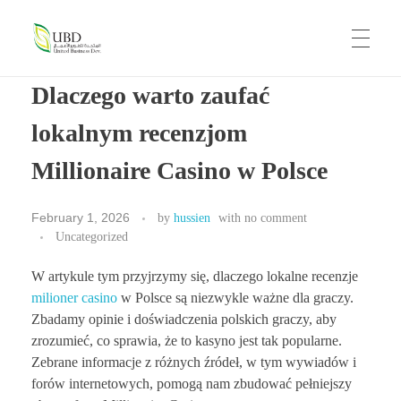
UBD
United Business Development
Dlaczego warto zaufać
HOME
lokalnym recenzjom
Millionaire Casino w Polsce
ABOUT US
February 1, 2026
by
hussien
with
no comment
Uncategorized
OUR BRANDS
W artykule tym przyjrzymy się, dlaczego lokalne recenzje
milioner casino
w Polsce są niezwykle ważne dla graczy.
Zbadamy opinie i doświadczenia polskich graczy, aby
CAREERS
zrozumieć, co sprawia, że to kasyno jest tak popularne.
Zebrane informacje z różnych źródeł, w tym wywiadów i
forów internetowych, pomogą nam zbudować pełniejszy
CONTACT US