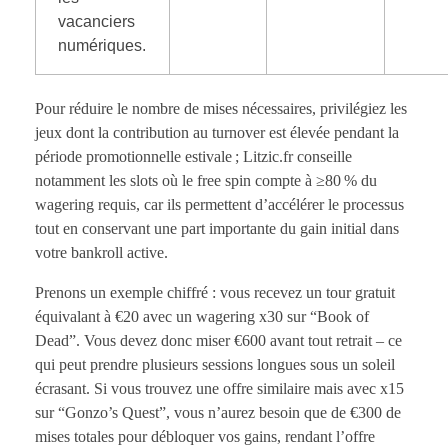
vacanciers
numériques.
Pour réduire le nombre de mises nécessaires, privilégiez les
jeux dont la contribution au turnover est élevée pendant la
période promotionnelle estivale ; Litzic.fr conseille
notamment les slots où le free spin compte à ≥80 % du
wagering requis, car ils permettent d’accélérer le processus
tout en conservant une part importante du gain initial dans
votre bankroll active.
Prenons un exemple chiffré : vous recevez un tour gratuit
équivalant à €20 avec un wagering x30 sur “Book of
Dead”. Vous devez donc miser €600 avant tout retrait – ce
qui peut prendre plusieurs sessions longues sous un soleil
écrasant. Si vous trouvez une offre similaire mais avec x15
sur “Gonzo’s Quest”, vous n’aurez besoin que de €300 de
mises totales pour débloquer vos gains, rendant l’offre