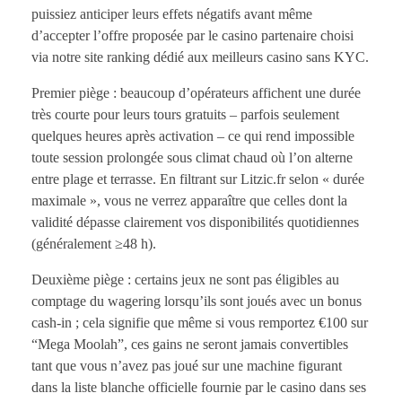
puissiez anticiper leurs effets négatifs avant même
d’accepter l’offre proposée par le casino partenaire choisi
via notre site ranking dédié aux meilleurs casino sans KYC.
Premier piège : beaucoup d’opérateurs affichent une durée
très courte pour leurs tours gratuits – parfois seulement
quelques heures après activation – ce qui rend impossible
toute session prolongée sous climat chaud où l’on alterne
entre plage et terrasse. En filtrant sur Litzic.fr selon « durée
maximale », vous ne verrez apparaître que celles dont la
validité dépasse clairement vos disponibilités quotidiennes
(généralement ≥48 h).
Deuxième piège : certains jeux ne sont pas éligibles au
comptage du wagering lorsqu’ils sont joués avec un bonus
cash‑in ; cela signifie que même si vous remportez €100 sur
“Mega Moolah”, ces gains ne seront jamais convertibles
tant que vous n’avez pas joué sur une machine figurant
dans la liste blanche officielle fournie par le casino dans ses