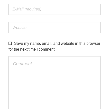
Save my name, email, and website in this browser
for the next time I comment.