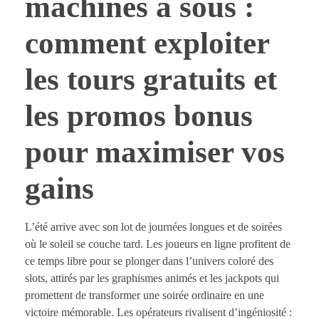
machines à sous :
comment exploiter
les tours gratuits et
les promos bonus
pour maximiser vos
gains
L’été arrive avec son lot de journées longues et de soirées
où le soleil se couche tard. Les joueurs en ligne profitent de
ce temps libre pour se plonger dans l’univers coloré des
slots, attirés par les graphismes animés et les jackpots qui
promettent de transformer une soirée ordinaire en une
victoire mémorable. Les opérateurs rivalisent d’ingéniosité :