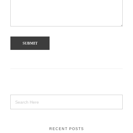
RECENT POSTS