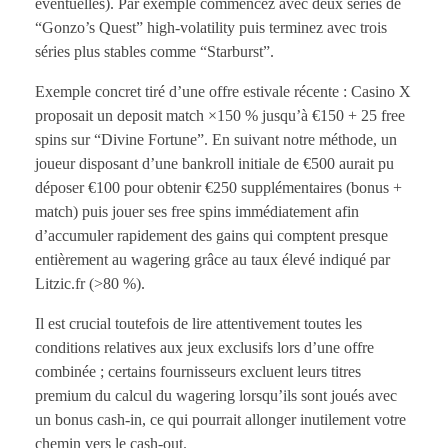
éventuelles). Par exemple commencez avec deux séries de
“Gonzo’s Quest” high‑volatility puis terminez avec trois
séries plus stables comme “Starburst”.
Exemple concret tiré d’une offre estivale récente : Casino X
proposait un deposit match ×150 % jusqu’à €150 + 25 free
spins sur “Divine Fortune”. En suivant notre méthode, un
joueur disposant d’une bankroll initiale de €500 aurait pu
déposer €100 pour obtenir €250 supplémentaires (bonus +
match) puis jouer ses free spins immédiatement afin
d’accumuler rapidement des gains qui comptent presque
entièrement au wagering grâce au taux élevé indiqué par
Litzic.fr (>80 %).
Il est crucial toutefois de lire attentivement toutes les
conditions relatives aux jeux exclusifs lors d’une offre
combinée ; certains fournisseurs excluent leurs titres
premium du calcul du wagering lorsqu’ils sont joués avec
un bonus cash‑in, ce qui pourrait allonger inutilement votre
chemin vers le cash‑out.