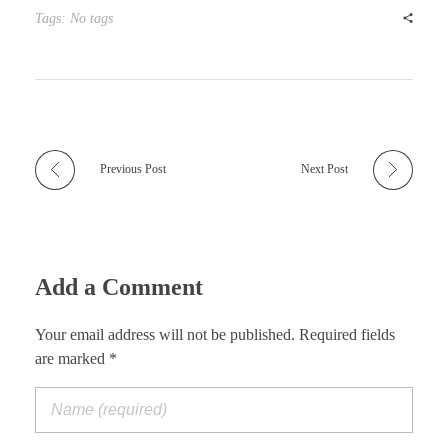
Tags: No tags
Previous Post
Next Post
Add a Comment
Your email address will not be published. Required fields
are marked *