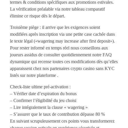
termes & conditions spécifiques aux promotions estivales.
La vérification préalable via notre tableau comparatif
élimine ce risque dès le départ.
Troisième piège : il arrive que les exigences soient
modifiées après inscription via une petite case cachée dans
le texte légal («wagering may increase after first deposit»).
Pour rester informé en temps réel nous conseillons aux
joueurs assidus de consulter quotidiennement notre FAQ
dynamique qui recense toutes ces modifications dès qu’elles
apparaissent chez nos partenaires crypto casino sans KYC
listés sur notre plateforme .
Check‑liste ultime pré‑activation :
– Vérifier date d’expiration du bonus
– Confirmer l’éligibilité du jeu choisi
– Lire intégralement la clause « wagering »
– S’assurer que le taux de contribution dépasse 80 %
En suivant scrupuleusement ces points vous transformerez
chaque session estivale en expérience sécurisée et