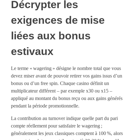
Décrypter les
exigences de mise
liées aux bonus
estivaux
Le terme « wagering » désigne le nombre total que vous
devez miser avant de pouvoir retirer vos gains issus d’un
bonus ou d’un free spin. Chaque casino définit un
multiplicateur différent – par exemple x30 ou x15 –
appliqué au montant du bonus reçu ou aux gains générés
pendant la période promotionnelle.
La contribution au turnover indique quelle part du pari
compte réellement pour satisfaire le wagering ;
généralement les jeux classiques comptent à 100 %, alors