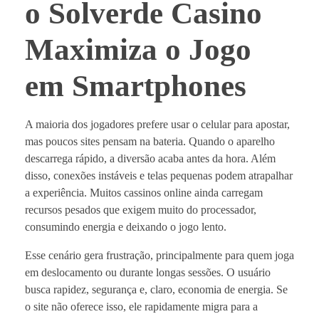
o Solverde Casino
Maximiza o Jogo
em Smartphones
A maioria dos jogadores prefere usar o celular para apostar,
mas poucos sites pensam na bateria. Quando o aparelho
descarrega rápido, a diversão acaba antes da hora. Além
disso, conexões instáveis e telas pequenas podem atrapalhar
a experiência. Muitos cassinos online ainda carregam
recursos pesados que exigem muito do processador,
consumindo energia e deixando o jogo lento.
Esse cenário gera frustração, principalmente para quem joga
em deslocamento ou durante longas sessões. O usuário
busca rapidez, segurança e, claro, economia de energia. Se
o site não oferece isso, ele rapidamente migra para a