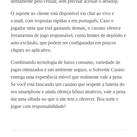
diretamente pelo celular, sem precisar acessar o desktop.
O suporte ao cliente está disponível via chat ao vivo e
e‑mail, com respostas rápidas e em português. Caso o
jogador sinta que está gastando demais, o cassino oferece
ferramentas de jogo responsável, como limites de depósito e
auto‑exclusão, que podem ser configuradas em poucos
cliques no aplicativo.
Combinando tecnologia de baixo consumo, variedade de
jogos otimizados e um ambiente seguro, o Solverde Casino
entrega uma experiência móvel que realmente vale a pena.
Se você está buscando um cassino que respeite a bateria do
seu smartphone e ainda ofereça bônus atrativos, vale a pena
dar uma olhada no que o site tem a oferecer. Boa sorte e
jogue com responsabilidade!