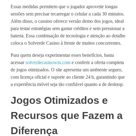
Essas medidas permitem que o jogador aproveite longas
sessões sem precisar recarregar o celular a cada 30 minutos.
Além disso, o cassino oferece versão demo dos jogos, ideal
para testar estratégias sem gastar créditos e sem pressionar a
bateria. Essa combinação de tecnologia e atenção ao detalhe
coloca o Solverde Casino à frente de muitos concorrentes.
Para quem deseja experimentar esses benefícios, basta
acessar
solverdecasinowin.com
e conferir a oferta completa
de jogos otimizados. O site apresenta um ambiente seguro,
com licença oficial e suporte ao cliente 24 h, garantindo que
a experiência móvel seja tão confiável quanto a de desktop.
Jogos Otimizados e
Recursos que Fazem a
Diferença