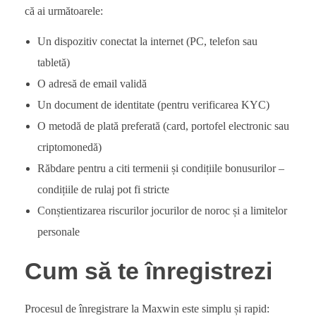
că ai următoarele:
Un dispozitiv conectat la internet (PC, telefon sau
tabletă)
O adresă de email validă
Un document de identitate (pentru verificarea KYC)
O metodă de plată preferată (card, portofel electronic sau
criptomonedă)
Răbdare pentru a citi termenii și condițiile bonusurilor –
condițiile de rulaj pot fi stricte
Conștientizarea riscurilor jocurilor de noroc și a limitelor
personale
Cum să te înregistrezi
Procesul de înregistrare la Maxwin este simplu și rapid: