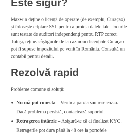
Este sigur?
Maxwin deține o licență de operare (de exemplu, Curaçao)
și folosește criptare SSL pentru a proteja datele tale. Jocurile
sunt testate de auditori independenți pentru RTP corect.
Totuși, reține: câștigurile de la cazinouri licențiate Curaçao
pot fi supuse impozitului pe venit în România. Consultă un
contabil pentru detalii.
Rezolvă rapid
Probleme comune și soluții:
Nu mă pot conecta
– Verifică parola sau reseteaz-o.
Dacă problema persistă, contactează suportul.
Retragerea întârzie
– Asigură-te că ai finalizat KYC.
Retragerile pot dura până la 48 ore la portofele