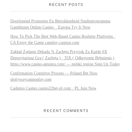
RECENT POSTS
Doorlopend Promoties En Betrokkenheid Studieprogramma
Gamblezen Online Casino _ Europa Try It Now
How To Pick The Best Web-Based Casino Roulette Platforms .
CA Enjoy the Game canplay-casinos.com
Zakład Żądanie Dekada % Zachęta Przycisk Za Każde 6X
Depozytariusz Gra ( Zachęta ) ; 35X ( Odkręcenie Bębnienie )
https://www.casino-amunra.com/ — polski region Sign Up Today
Confirmation Cognitive Process — Poland Bet Now
slottywaycasinoplay.com
Cashmio Casino casino22bet-pl.com · PL Join Now
RECENT COMMENTS