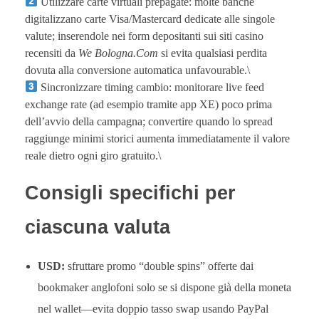
Utilizzare carte virtuali prepagate: molte banche
digitalizzano carte Visa/Mastercard dedicate alle singole
valute; inserendole nei form depositanti sui siti casino
recensiti da
We Bologna.Com
si evita qualsiasi perdita
dovuta alla conversione automatica unfavourable.\
Sincronizzare timing cambio: monitorare live feed
exchange rate (ad esempio tramite app XE) poco prima
dell’avvio della campagna; convertire quando lo spread
raggiunge minimi storici aumenta immediatamente il valore
reale dietro ogni giro gratuito.\
Consigli specifichi per
ciascuna valuta
USD:
sfruttare promo “double spins” offerte dai
bookmaker anglofoni solo se si dispone già della moneta
nel wallet—evita doppio tasso swap usando PayPal