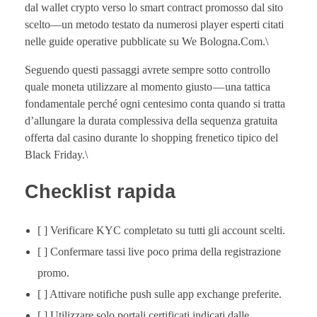
dal wallet crypto verso lo smart contract promosso dal sito
scelto—un metodo testato da numerosi player esperti citati
nelle guide operative pubblica­te su We Bologna.Com.\
Seguendo questi passaggi avrete sempre sotto controllo
quale moneta utilizzare al momento giusto — una tattica
fondamentale perché ogni centesimo conta quando si tratta
d’allungare la durata complessiva della sequenza gratuita
offerta dal casino durante lo shopping frenetico tipico del
Black Fri­day.\
Checklist rapida
[ ] Verificare KYC completato su tutti gli account scelti.
[ ] Confermare tassi live poco prima della registrazione
promo.
[ ] Attivare notifiche push sulle app exchange preferite.
[ ] Utilizzare solo portali certificati indicati dalle