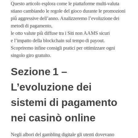
Questo articolo esplora come le piattaforme multi‑valuta
stiano cambiando le regole del gioco durante le promozioni
più aggressive dell’anno. Analizzeremo l’evoluzione dei
metodi di pagamento,
le otto valute più diffuse tra i Siti non AAMS sicuri
e l’impatto della blockchain sul tempo di payout.
Scopriremo infine consigli pratici per ottimizzare ogni
singolo giro gratuito.
Sezione 1 –
L’evoluzione dei
sistemi di pagamento
nei casinò online
Negli albori del gambling digitale gli utenti dovevano