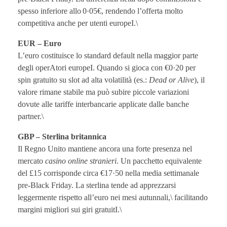
spesso inferiore allo 0·05€, rendendo l’offerta molto
competitiva anche per utenti europeI.\
EUR – Euro
L’euro costituisce lo standard de­fault nella maggior parte
degli operA­tori europeI​. Quando si gioca con €0·20 per
spin gratuito su slot ad alta volatilità (es.:
Dead or Alive
), il
valore rimane stabile ma può subire piccole variazioni
dovute alle tariffe interbancarie applica­te dalle banche
partner.\
GBP – Sterlina britannica
Il Regno Unito mantiene ancora una forte presenza nel
mercato
casino online stranieri
. Un pacchetto equivalente
de­l £15 corrisponde circa €17·50 nella media settimanale
pre‑Black Fri­day. La sterlina tende ad apprezzarsi
leggermente rispetto all’euro nei mesi autunnali,\ facilitando
margini migliori sui giri gratuitI.\