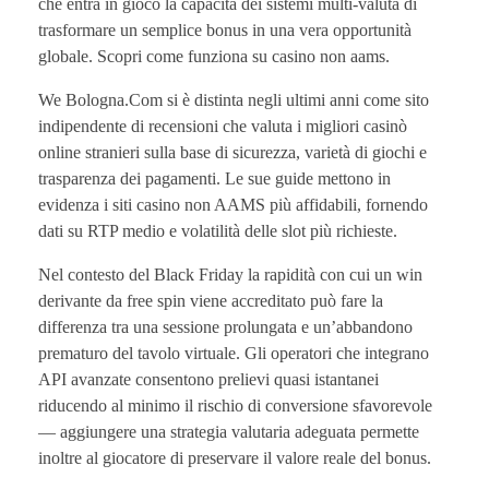
che entra in gioco la capacità dei sistemi multi‑valuta di
trasformare un semplice bonus in una vera opportunità
globale. Scopri come funziona su casino non aams.
We Bologna.Com si è distinta negli ultimi anni come sito
indipendente di recensioni che valuta i migliori casinò
online stranieri sulla base di sicurezza, varietà di giochi e
trasparenza dei pagamenti. Le sue guide mettono in
evidenza i siti casino non AAMS più affidabili, fornendo
dati su RTP medio e volatilità delle slot più richieste.
Nel contesto del Black Friday la rapidità con cui un win
derivante da free spin viene accreditato può fare la
differenza tra una sessione prolungata e un’abbandono
prematuro del tavolo virtuale. Gli operatori che integrano
API avanzate consentono prelievi quasi istantanei
riducendo al minimo il rischio di conversione sfavorevole
— aggiungere una strategia valutaria adeguata permette
inoltre al giocatore di preservare il valore reale del bonus.