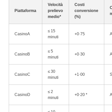
Velocità
Costi
C
Piattaforma
prelievo
conversione
m
medio*
(%)
≤ 15
CasinoA
+0·75
A
minuti
≤ 5
CasinoB
+0·30
A
minuti
≤ 30
CasinoC
+1·00
S
minuti
≤ 2
CasinoD
+0·20 *
A
minuti
≤ 10