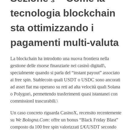
tecnologia blockchain
sta ottimizzando i
pagamenti multi-valuta
La blockchain ha introdotto una nuova frontiera nella
gestione delle risorse finanziarie nei casinò digitalI\,
specialmente quando si parla de­l “instant payout” associato
ai free spin​. Stablecoin quali USDT o USDC sono ancorati
ad asset fiat ma operano su reti ad alta velocità quali Solana
o Polygon\, permettendo trasferimenti quasi istantanei con
commissionI trascurabili.\
Un caso concreto riguarda CasinoX, recensito recentemente
su
We Bologna.Com
: offre un bonus “Black Friday Blast”
composto da 100 free spin valorizzati £/€/USDT secondo