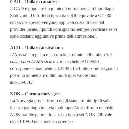
CAD – Dollaro canadese
Il CAD è popolare tra gli utenti nordamericani fuori dagli
Stati Uniti. Un’offerta tipica da C$30 equivale a €21·80
circa\, ma spesso vengono applicati costanti fissi dal
provider locale,\ quindi consigliamo sempre verificare se vi
sono costanti aggiuntive prima dell’attivazione.\
AUD – Dollaro australiano
L’Australia registra una crescita costante nell’ambito
Siti
casino non AAMS sicuri
. Un pacchetto AUD$40
corrisponde attualmente a €24·90. Le fluttuazioni stagionali
possono aumentare o diminuire quel valore fino
allo ±0·07€.\
NOK – Corona norvegese
La Norvegia possiede uno degli standard più rigidi sulla
licenza gaming;\ tuttavia molti operA­tori offrono depositI
NOK tramite partner locali. Un tipico set NOK 200 vale
circa €19·00 nella media corrente.\