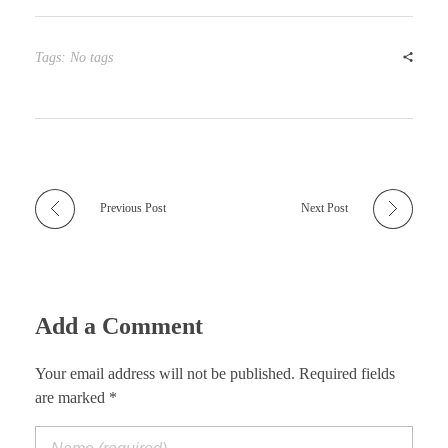
Tags: No tags
Previous Post
Next Post
Add a Comment
Your email address will not be published. Required fields
are marked *