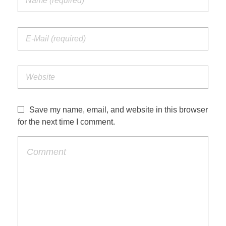
Save my name, email, and website in this browser
for the next time I comment.