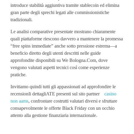
introduce stabilità aggiuntiva tramite stablecoin ed elimina
gran parte degli sprechi legati alle commissionistiche
tradizionali.​
Le analisi comparative presentate mostrano chiaramente
quali piattaforme riescono davvero a mantenere la promessa
“free spins immediate” anche sotto pressione estrema—a
beneficio diretto degli utenti descritti nelle guide
approfondite disponibili su We Bologna.Com, dove
vengono valutati aspetti tecnici così come esperienze
pratiche.​
Invitiamo quindi tutti gli appassionati ad approfondire le
recensionIi dettagliATE presenti sul sito partner
casino
non aams
, confrontare costrutti valutari diversi e sfruttare
consapevolmente le offerte Black Friday con un occhio
attento alla gestione finanziaria internazionale.​