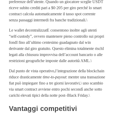
preferenze dell’utente. Quando un giocatore sceglie USDT
riceve subito crediti pari a $0·205 per giro perché lo smart
contract calcola automaticamente il tasso spot corrente
senza passaggi intermedi fra banche tradizionali.\
Le wallet decentralizzatE consentono inoltre agli utenti
“self-custody”, ovvero mantenere pieno controllo sui propri
fondI fino all’ultimo centesimo guadagnato dal win
derivante dal giro gratuito. Questo elimina totalmente rischI
legati alla chiusura improvvisa dell’account bancario o alle
restrizioni geografiche imposte dalle autorità AML.\
Dal punto de vista operativo,l’integrazione della blockchain
riduce drasticamente
time-to-payout
: mentre una transazione
fiat può impiegare fino a tre giorni lavorativi,\ uno scambio
via smart contract avviene entro pochi secondì anche sotto
carichi elevati tipici della notte post–Black Fri­day.\
Vantaggi competitivi