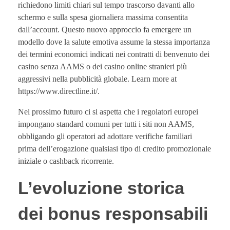
richiedono limiti chiari sul tempo trascorso davanti allo
schermo e sulla spesa giornaliera massima consentita
dall’account. Questo nuovo approccio fa emergere un
modello dove la salute emotiva assume la stessa importanza
dei termini economici indicati nei contratti di benvenuto dei
casino senza AAMS o dei casino online stranieri più
aggressivi nella pubblicità globale. Learn more at
https://www.directline.it/.
Nel prossimo futuro ci si aspetta che i regolatori europei
impongano standard comuni per tutti i siti non AAMS,
obbligando gli operatori ad adottare verifiche familiari
prima dell’erogazione qualsiasi tipo di credito promozionale
iniziale o cashback ricorrente.
L’evoluzione storica
dei bonus responsabili