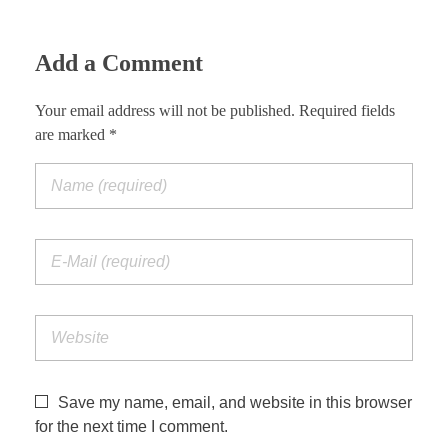
Add a Comment
Your email address will not be published. Required fields
are marked *
Save my name, email, and website in this browser
for the next time I comment.