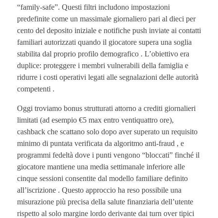
“family‑safe”. Questi filtri includono impostazioni
predefinite come un massimale giornaliero pari al dieci per
cento del deposito iniziale e notifiche push inviate ai contatti
familiari autorizzati quando il giocatore supera una soglia
stabilita dal proprio profilo demografico . L’obiettivo era
duplice: proteggere i membri vulnerabili della famiglia e
ridurre i costi operativi legati alle segnalazioni delle autorità
competenti .
Oggi troviamo bonus strutturati attorno a crediti giornalieri
limitati (ad esempio €5 max entro ventiquattro ore),
cashback che scattano solo dopo aver superato un requisito
minimo di puntata verificata da algoritmo anti‑fraud , e
programmi fedeltà dove i punti vengono “bloccati” finché il
giocatore mantiene una media settimanale inferiore alle
cinque sessioni consentite dal modello familiare definito
all’iscrizione . Questo approccio ha reso possibile una
misurazione più precisa della salute finanziaria dell’utente
rispetto al solo margine lordo derivante dai turn over tipici