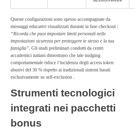
Queste configurazioni sono spesso accompagnate da
messaggi educativi visualizzati durante la fase checkout :
“Ricorda che puoi impostare limiti personali nelle
impostazioni sicurezza per proteggere te stesso e la tua
famiglia”.
Gli studi preliminari condotti da centri
accademici italiani dimostrano che tale nudging
comportamentale riduce l’incidenza degli access token
abusivi del ‎30 %‎ rispetto ai tradizionali sistemi basati
esclusivamente su self‑exclusion .
Strumenti tecnologici
integrati nei pacchetti
bonus