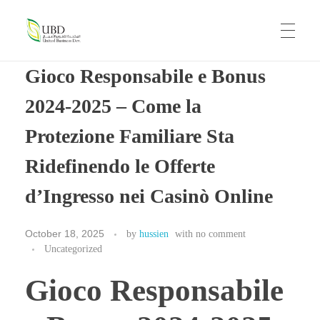
UBD
United Business Development
Gioco Responsabile e Bonus
HOME
2024‑2025 – Come la
Protezione Familiare Sta
ABOUT US
Ridefinendo le Offerte
d’Ingresso nei Casinò Online
OUR BRANDS
October 18, 2025
by
hussien
with
no comment
Uncategorized
CAREERS
Gioco Responsabile
CONTACT US