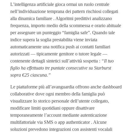
L’intelligenza artificiale gioca ormai un ruolo centrale
nell’individuazione temprana dei pattern rischiosi collegati
alla dinamica familiare . Algoritmi predittivi analizzano
frequenza, importo medio della scommessa e orario abituale
per assegnare un punteggio “famiglia safe”. Quando tale
indice supera la soglia prestabilita viene inviata
automaticamente una notifica push ai contatti familiari
autorizzati — tipicamente genitore o tutore legale —
contenente dettagli sintetici sull’attività sospetta :
“Il tuo
figlio ha effettuato tre puntate consecutive su Starburst
sopra €25 ciascuna.”
Le piattaforme più all’avanguardia offrono anche dashboard
collaborative dove ogni membro della famiglia può
visualizzare lo storico personale dell’utente collegato,
modificare limiti quotidiani oppure disattivare
temporaneamente l’account mediante autenticazione
multifattoriale via SMS o app authenticator . Alcune
soluzioni prevedono integrazioni con assistenti vocalali