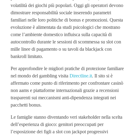
volatilità dei giochi più popolari. Oggi gli operatori devono
dimostrare responsabilità sociale inserendo parametri
familiari nelle loro politiche di bonus e promozioni. Questa
evoluzione è alimentata da studi psicologici che mostrano
come l’ambiente domestico influisca sulla capacità di
autocontrollo durante le sessioni di scommessa su slot con
mille linee di pagamento o su tavoli da blackjack con
bankroll limitato.
Per approfondire le migliori pratiche di protezione familiare
nel mondo del gambling visita
Directline.it
. Il sito si è
affermato come punto di riferimento per confrontare casinò
non aams e piattaforme internazionali grazie a recensioni
trasparenti sui meccanismi anti‑dipendenza integrati nei
pacchetti bonus.
Le famiglie stanno diventando veri stakeholder nella scelta
dell’esperienza di gioco: genitori preoccupati per
l’esposizione dei figli a slot con jackpot progressivi