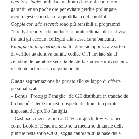
Genitori single
: preferiscono bonus low‑risk con ritorni
garantiti entro poche ore per evitare perdite prolungate
mentre gestiscono la cura quotidiana dei bambini .
Coppie con adolescenti
: sono più sensibili ai programmi
“family‑friendly” che includono limiti settimanali condivisi
fra tutti gli account collegati alla stessa carta bancaria .
Famiglie multigenerazionali
: tendono ad apprezzare sistemi
di verifica aggiuntiva tramite codice OTP inviato sia al
cellulare del genitore sia al tablet dello studente universitario
residente nello stesso appartamento .
Questa segmentazione ha portato allo sviluppo di offerte
personalizzate :
– Bonus “Proteggi Famiglia” da €20 distribuiti in tranche da
€5 finché l’utente dimostra rispetto dei limiti temporali
impostati dal profilo famiglia .
– Cashback mensile fino al 15 % sui giochi low‑variance
come Book of Dead ma solo se la media settimanale delle
puntate resta sotto €200 , soglia calibrata sulla base delle