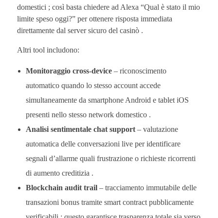
domestici ; così basta chiedere ad Alexa “Qual è stato il mio
limite speso oggi?” per ottenere risposta immediata
direttamente dal server sicuro del casinò .
Altri tool includono:
Monitoraggio cross‑device
– riconoscimento
automatico quando lo stesso account accede
simultaneamente da smartphone Android e tablet iOS
presenti nello stesso network domestico .
Analisi sentimentale chat support
– valutazione
automatica delle conversazioni live per identificare
segnali d’allarme quali frustrazione o richieste ricorrenti
di aumento creditizia .
Blockchain audit trail
– tracciamento immutabile delle
transazioni bonus tramite smart contract pubblicamente
verificabili ; questo garantisce trasparenza totale sia verso