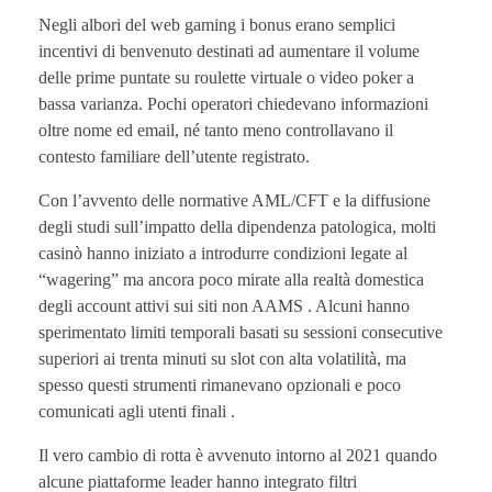
Negli albori del web gaming i bonus erano semplici
incentivi di benvenuto destinati ad aumentare il volume
delle prime puntate su roulette virtuale o video poker a
bassa varianza. Pochi operatori chiedevano informazioni
oltre nome ed email, né tanto meno controllavano il
contesto familiare dell’utente registrato.
Con l’avvento delle normative AML/CFT e la diffusione
degli studi sull’impatto della dipendenza patologica, molti
casinò hanno iniziato a introdurre condizioni legate al
“wagering” ma ancora poco mirate alla realtà domestica
degli account attivi sui siti non AAMS . Alcuni hanno
sperimentato limiti temporali basati su sessioni consecutive
superiori ai trenta minuti su slot con alta volatilità, ma
spesso questi strumenti rimanevano opzionali e poco
comunicati agli utenti finali .
Il vero cambio di rotta è avvenuto intorno al 2021 quando
alcune piattaforme leader hanno integrato filtri