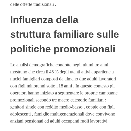
delle offerte tradizionali .
Influenza della
struttura familiare sulle
politiche promozionali
Le analisi demografiche condotte negli ultimi tre anni
mostrano che circa il 45 % degli utenti attivi appartiene a
nuclei famigliari composti da almeno due adulti lavoratori
con figli minorenni sotto i 18 anni . In questo contesto gli
operatori hanno iniziato a segmentare le proprie campagne
promozionali secondo tre macro categorie familiari :
genitori single con reddito medio‑basso , coppie con figli
adolescenti , famiglie multigenerazionali dove convivono
anziani pensionati ed adulti occupanti ruoli lavorativi .