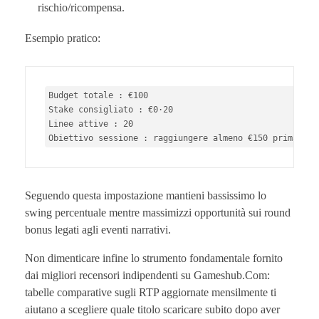
rischio/ricompensa.
Esempio pratico:
Budget totale : €100

Stake consigliato : €0·20

Linee attive : 20

Obiettivo sessione : raggiungere almeno €150 prima del
Seguendo questa impostazione mantieni bassissimo lo
swing percentuale mentre massimizzi opportunità sui round
bonus legati agli eventi narrativi.
Non dimenticare infine lo strumento fondamentale fornito
dai migliori recensori indipendenti su Gameshub.Com:
tabelle comparative sugli RTP aggiornate mensilmente ti
aiutano a scegliere quale titolo scaricare subito dopo aver