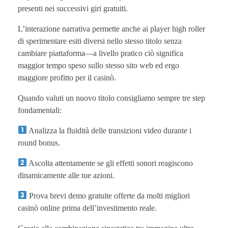
presenti nei successivi giri gratuiti.
L’interazione narrativa permette anche ai player high roller
di sperimentare esiti diversi nello stesso titolo senza
cambiare piattaforma—a livello pratico ciò significa
maggior tempo speso sullo stesso sito web ed ergo
maggiore profitto per il casinò.
Quando valuti un nuovo titolo consigliamo sempre tre step
fondamentali:
Analizza la fluidità delle transizioni video durante i
round bonus.
Ascolta attentamente se gli effetti sonori reagiscono
dinamicamente alle tue azioni.
Prova brevi demo gratuite offerte da molti migliori
casinò online prima dell’investimento reale.