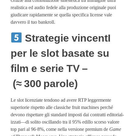
Grazie alla combinazione sinestetica tra immagine ultra
realistica ed audio fedele alla produzione originale puoi
giudicare rapidamente se quella specifica license vale
davvero il tuo bankroll.
Strategie vincentI
per le slot basate su
film e serie TV –
(≈ 300 parole)
Le slot licenziate tendono ad avere RTP leggermente
superiorie rispetto alle classiche fruit machines perché
devono rispettare gli standard imposti dai contra­tti editorial­
izzati—di solito oscillando tra il 95% edil­lo scorso valore
top pari al 96·8%, come nella versione premium de
Game