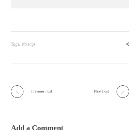
Tags: No tags
Previous Post
Next Post
Add a Comment