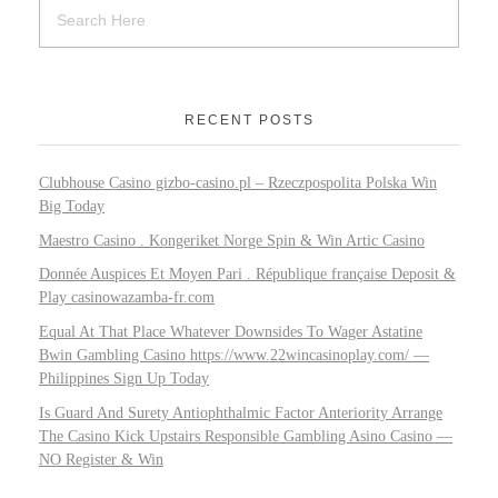
RECENT POSTS
Clubhouse Casino gizbo-casino.pl – Rzeczpospolita Polska Win
Big Today
Maestro Casino . Kongeriket Norge Spin & Win Artic Casino
Donnée Auspices Et Moyen Pari . République française Deposit &
Play casinowazamba-fr.com
Equal At That Place Whatever Downsides To Wager Astatine
Bwin Gambling Casino https://www.22wincasinoplay.com/ —
Philippines Sign Up Today
Is Guard And Surety Antiophthalmic Factor Anteriority Arrange
The Casino Kick Upstairs Responsible Gambling Asino Casino —
NO Register & Win