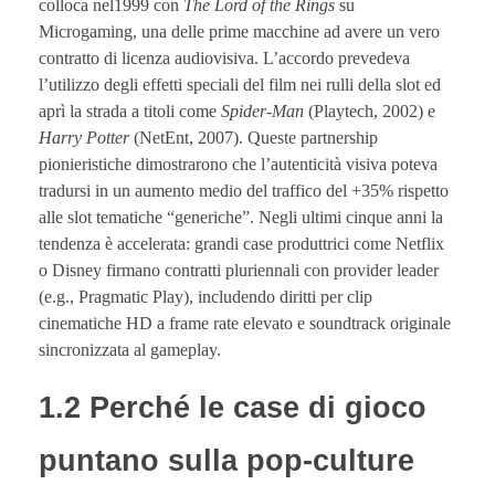
colloca nel1999 con
The Lord of the Rings
su
Microgaming, una delle prime macchine ad avere un vero
contratto di licenza audiovisiva. L’accordo prevedeva
l’utilizzo degli effetti speciali del film nei rulli della slot ed
aprì la strada a titoli come
Spider‑Man
(Playtech, 2002) e
Harry Potter
(NetEnt, 2007). Queste partnership
pionieristiche dimostrarono che l’autenticità visiva poteva
tradursi in un aumento medio del traffico del +35% rispetto
alle slot tematiche “generiche”. Negli ultimi cinque anni la
tendenza è accelerata: grandi case produttrici come Netflix
o Disney firmano contratti pluriennali con provider leader
(e.g., Pragmatic Play), includendo diritti per clip
cinematiche HD a frame rate elevato e soundtrack originale
sincronizzata al gameplay.
1.2 Perché le case di gioco
puntano sulla pop‑culture