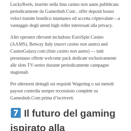
LuckyReels, inserito nella lista casino non aams pubblicata
periodicamente da Gameshub.Com , offre deposit bonus
veloci tramite bonifico istantaneo ed accetta criptovalute—a
vantaggio degli utenti high roller interessati alla privacy.
Altri operator rilevanti includono EuroSpin Casino
(AAMS), Betway Italy (
nuovi casino non aams
) and
CasinoGalaxy.com (
lista casino non aams
) — tutti
presentano offerte welcome pack dedicate esclusivamente
alle slots TV-series durante periodicamente campagne
stagionali.
Per ulteriorni dettagli sui requisiti Wagering o sui metodi
payout controlla sempre recensions complete su
Gameshub.Com prima d’iscriverti.
Il futuro del gaming
ispirato alla