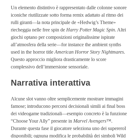
Un elemento distintivo è rappresentato dalle colonne sonore
iconiche riutilizzate sotto forma remix adattato al ritmo dei
rulli giranti—la nota principale de «Hedwig’s Theme»
riecheggia nelle free spin de
Harry Potter Magic Spin
. Altri
giochi optano per composizioni originalissime ispirate
all’atmosfera della serie—for instance the ambient synths
used in the horror title
American Horror Story Nightmares
.
Questo approccio migliora drasticamente lo score
complessivo dell’immersione sensoriale.
Narrativa interattiva
Alcune slot vanno oltre semplicemente mostrare immagini
famose; introducono percorsi decisionali simili ai final boss
dei videogame tradizionali—esempio concreto è la funzione
“Choose Your Ally” presente in
Marvel Avengers™
.
Durante questa fase il giocatore seleziona uno dei supereroI
disponibili; ognuna modifica le probabilità dei simboli Wild