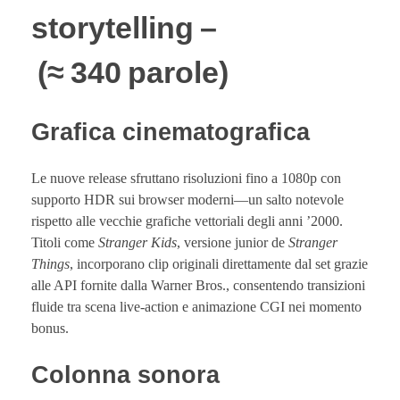
storytelling –
(≈ 340 parole)
Grafica cinematografica
Le nuove release sfruttano risoluzioni fino a 1080p con
supporto HDR sui browser moderni—un salto notevole
rispetto alle vecchie grafiche vettoriali degli anni ’2000.
Titoli come
Stranger Kids
, versione junior de
Stranger
Things
, incorporano clip originali direttamente dal set grazie
alle API fornite dalla Warner Bros., consentendo transizioni
fluide tra scena live‑action e animazione CGI nei moment​o
bonus.
Colonna sonora