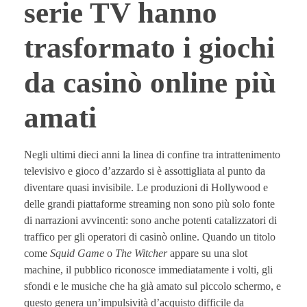
serie TV hanno
trasformato i giochi
da casinò online più
amati
Negli ultimi dieci anni la linea di confine tra intrattenimento
televisivo e gioco d’azzardo si è assottigliata al punto da
diventare quasi invisibile. Le produzioni di Hollywood e
delle grandi piattaforme streaming non sono più solo fonte
di narrazioni avvincenti: sono anche potenti catalizzatori di
traffico per gli operatori di casinò online. Quando un titolo
come
Squid Game
o
The Witcher
appare su una slot
machine, il pubblico riconosce immediatamente i volti, gli
sfondi e le musiche che ha già amato sul piccolo schermo, e
questo genera un’impulsività d’acquisto difficile da