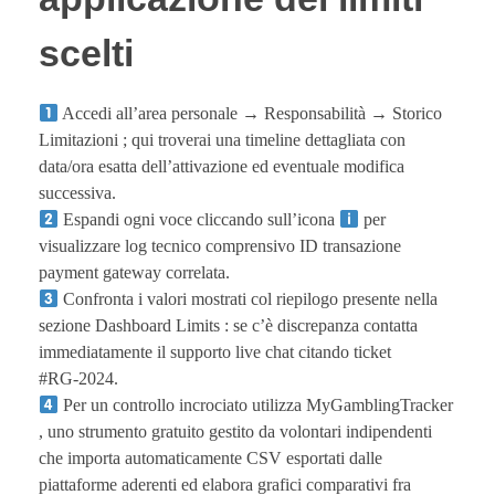
scelti
Accedi all’area personale → Responsabilità → Storico
Limitazioni ; qui troverai una timeline dettagliata con
data/ora esatta dell’attivazione ed eventuale modifica
successiva.​
Espandi ogni voce cliccando sull’icona
per
visualizzare log tecnico comprensivo ID transazione
payment gateway correlata.
Confronta i valori mostrati col riepilogo presente nella
sezione Dashboard Limits : se c’è discrepanza contatta
immediatamente il supporto live chat citando ticket
#RG‑2024​.
Per un controllo incrociato utilizza MyGamblingTracker
, uno strumento gratuito gestito da volontari indipendenti
che importa automaticamente CSV esportati dalle
piattaforme aderenti ed elabora grafici comparativi fra