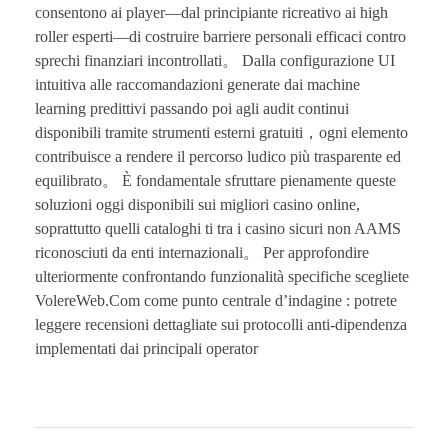
consentono ai player—dal principiante ricreativo ai high
roller esperti—di costruire barriere personali efficaci contro
sprechi finanziari incontrollati。 Dalla configurazione UI
intuitiva alle raccomandazioni generate dai machine
learning predittivi passando poi agli audit continui
disponibili tramite strumenti esterni gratuiti，ogni elemento
contribuisce a rendere il percorso ludico più trasparente ed
equilibrato。 È fondamentale sfruttare pienamente queste
soluzioni oggi disponibili sui migliori casino online,
soprattutto quelli cataloghi­ ti tra i casino sicuri non AAMS
riconosciuti da enti internazionali。 Per approfondire
ulteriormente confrontando funzionalità specifiche scegliete
VolereWeb.Com come punto centrale d’indagine : potrete
leggere recensioni dettagliate sui protocolli anti‑dipendenza
implementati dai principali operator​​⁠​​ ​⁠​​ ​⁠​​