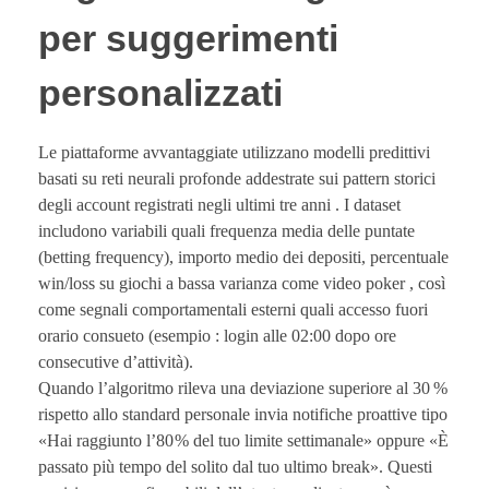
per suggerimenti
personalizzati
Le piattaforme avvantaggiate utilizzano modelli predittivi
basati su reti neurali profonde addestrate sui pattern storici
degli account registrati negli ultimi tre anni . I dataset
includono variabili quali frequenza media delle puntate
(betting frequency), importo medio dei depositi, percentuale
win/loss su giochi a bassa varianza come video poker , così
come segnali comportamentali esterni quali accesso fuori
orario consueto (esempio : login alle 02:00 dopo ore
consecutive d’attività).
Quando l’algoritmo rileva una deviazione superiore al 30 %
rispetto allo standard personale invia notifiche proattive tipo
«Hai raggiunto l’80 % del tuo limite settimanale» oppure «È
passato più tempo del solito dal tuo ultimo break». Questi