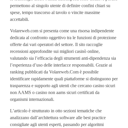
permettono al singolo utente di definire confini chiari su
spese, tempo trascorso al tavolo o vincite massime
accettabili.
Volareweb.com si presenta come una risorsa indipendente
dedicata al confronto oggettivo tra le funzioni di protezione
offerte dai vari operatori del settore. Il sito raccoglie
recensioni approfondite sui migliori casinò online,
valutando sia l’efficacia degli strumenti anti‑dipendenza sia
l’esperienza d’uso delle interfacce responsabili. Grazie ai
ranking pubblicati da Volareweb.Com è possibile
identificare rapidamente quali piattaforme si distinguono per
trasparenza e supporto agli utenti che cercano casino sicuri
non AAMS o casino non aams sicuri certificati da
organismi internazionali.
L’articolo è strutturato in otto sezioni tematiche che
analizzano dall’architettura software alle best practice
consigliate agli utenti esperti, passando per algoritmi