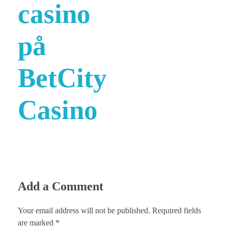
casino
på
BetCity
Casino
Add a Comment
Your email address will not be published. Required fields
are marked *