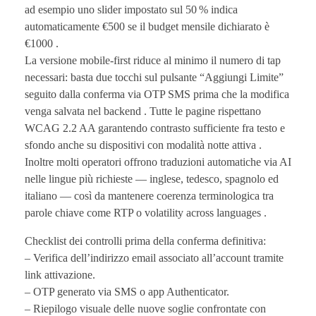
ad esempio uno slider impostato sul 50 % indica
automaticamente €500 se il budget mensile dichiarato è
€1000 .
La versione mobile‑first riduce al minimo il numero di tap
necessari: basta due tocchi sul pulsante “Aggiungi Limite”
seguito dalla conferma via OTP SMS prima che la modifica
venga salvata nel backend . Tutte le pagine rispettano
WCAG 2.2 AA garantendo contrasto sufficiente fra testo e
sfondo anche su dispositivi con modalità notte attiva .
Inoltre molti operatori offrono traduzioni automatiche via AI
nelle lingue più richieste — inglese, tedesco, spagnolo ed
italiano — così da mantenere coerenza terminologica tra
parole chiave come RTP o volatility across languages .
Checklist dei controlli prima della conferma definitiva:
– Verifica dell’indirizzo email associato all’account tramite
link attivazione.
– OTP generato via SMS o app Authenticator.
– Riepilogo visuale delle nuove soglie confrontate con