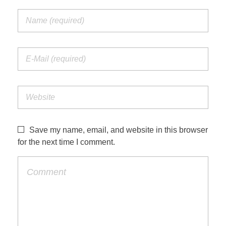
Save my name, email, and website in this browser
for the next time I comment.