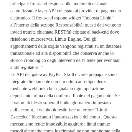
principali: front‑end responsabile, motore decisionale
centralizzato e layer API collegato ai provider di pagamento
elettronico. Il front‑end espone widget “Imposta Limiti”
all’interno della sezione Responsabilità; questi dati vengono
inviati tramite chiamate RESTful criptate al back‑end dove
risiedono i microservizi Limits Engine. Qui gli
aggiornamenti delle soglie vengono registrati su un database
transazionale ad alta disponibilità che conserva anche lo
storico cronologico degli interventi dell’utente per eventuali
audit regulatorii.“
Le API dei gateway PayPal, Skrill o carte prepagate sono
integrate direttamente con il modulo anti‑dipendenza
mediante webhook che segnalano ogni operazione
depositante prima della conferma finale del pagamento . Se
il valore richiesto supera il limite giornaliero impostato
dall’account, il webhook restituisce un errore “Limit
Exceeded” bloccando l’autorizzazione del conto . Questo
meccanismo rende impossibile aggirare i limiti tramite
metodi alternativi come le criptovalute non monitorate nella