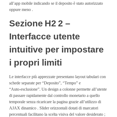
all’app mobile indicando se il deposito è stato autorizzato
oppure meno .
Sezione H2 2 –
Interfacce utente
intuitive per impostare
i propri limiti
Le interfacce più apprezzate presentano layout tabulari con
schede separate per “Deposito”, “Tempo” e
“Auto‑esclusione”. Un design a colonne permette all’utente
di passare rapidamente dal controllo monetario a quello
temporale senza ricaricare la pagina grazie all’utilizzo di
AJAX dinamico . Slider orizzontali dotati di marcatori
percentuali facilitano la scelta visiva del valore desiderato ;