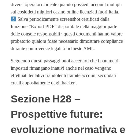
diversi operatori ‑ ideale quando possiedi account multipli
sui cosiddetti migliori casino online licenziati fuori Italia.
Salva periodicamente screenshot certificati dalla
funzione “Export PDF” disponibile nella maggior parte
delle console responsabili ; questi documenti hanno valore
probatorio qualora fosse necessario dimostrare compliance
durante controversie legali o richieste AML​.
Seguendo questi passaggi puoi accertarti che i parametri
impostati rimangano inattivi anche nel caso vengano
effettuati tentativi fraudolenti tramite account secondari
creati appositamente dagli hacker .
Sezione H28 –
Prospettive future:
evoluzione normativa e