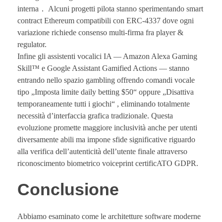
interna． Alcuni progetti pilota stanno sperimentando smart
contract Ethereum compatibili con ERC‑4337 dove ogni
variazione richiede consenso multi-firma fra player &
regulator.​
Infine gli assistenti vocalici IA — Amazon Alexa Gaming
Skill™ e Google Assistant Gamified Actions — stanno
entrando nello spazio gambling offrendo comandi vocale
tipo „Imposta limite daily betting $50“ oppure „Disattiva
temporaneamente tutti i giochi“ , eliminando totalmente
necessità d’interfaccia grafica tradizionale​. Questa
evoluzione promette maggiore inclusività anche per utenti
diversamente abili ma impone sfide significative riguardo
alla verifica dell’autenticità dell’utente finale attraverso
riconoscimento biometrico voiceprint certificATO GDPR.​
Conclusione
Abbiamo esaminato come le architetture software moderne