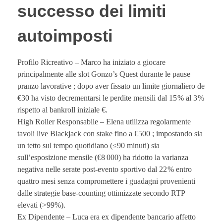
successo dei limiti
autoimposti
Profilo Ricreativo – Marco ha iniziato a giocare
principalmente alle slot Gonzo’s Quest durante le pause
pranzo lavorative ; dopo aver fissato un limite giornaliero de
€30 ha visto decrementarsi le perdite mensili dal 15 % al 3 %
rispetto al bankroll iniziale €.
High Roller Responsabile – Elena utilizza regolarmente
tavoli live Blackjack con stake fino a €500 ; impostando sia
un tetto sul tempo quotidiano (≤90 minuti) sia
sull’esposizione mensile (€8 000) ha ridotto la varianza
negativa nelle serate post‐evento sportivo dal 22 % entro
quattro mesi senza compromettere i guadagni provenienti
dalle strategie base‐counting ottimizzate secondo RTP
elevati (>99%).
Ex Dipendente – Luca era ex dipendente bancario affetto