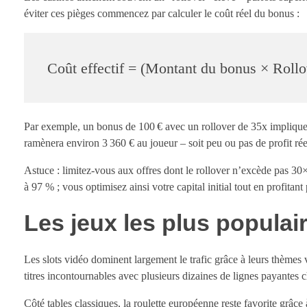
éviter ces pièges commencez par calculer le coût réel du bonus :
Coût effectif = (Montant du bonus × Rol
Par exemple, un bonus de 100 € avec un rollover de 35x impliqu
ramènera environ 3 360 € au joueur – soit peu ou pas de profit rée
Astuce : limitez-vous aux offres dont le rollover n’excède pas 30×
à 97 % ; vous optimisez ainsi votre capital initial tout en profitan
Les jeux les plus populai
Les slots vidéo dominent largement le trafic grâce à leurs thèmes
titres incontournables avec plusieurs dizaines de lignes payantes 
Côté tables classiques, la roulette européenne reste favorite grâc