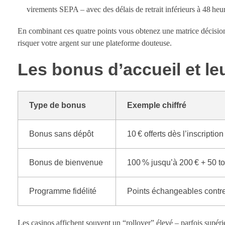
virements SEPA – avec des délais de retrait inférieurs à 48 heur
En combinant ces quatre points vous obtenez une matrice décisionne
risquer votre argent sur une plateforme douteuse.
Les bonus d’accueil et leu
Type de bonus
Exemple chiffré
Bonus sans dépôt
10 € offerts dès l’inscription
Bonus de bienvenue
100 % jusqu’à 200 € + 50 to
Programme fidélité
Points échangeables contre
Les casinos affichent souvent un “rollover” élevé – parfois supérie