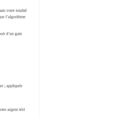
is votre totalité
que l’algorithme
poir d’un gain
er ; appliquée
tre argent réel