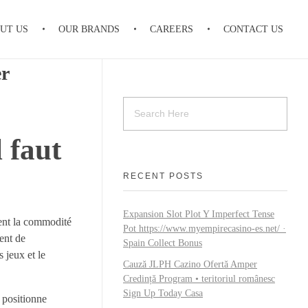
UT US
OUR BRANDS
CAREERS
CONTACT US
er
 faut
RECENT POSTS
Expansion Slot Plot Y Imperfect Tense
ient la commodité
Pot https://www.myempirecasino-es.net/ ·
ent de
Spain Collect Bonus
 jeux et le
Cauză JLPH Cazino Ofertă Amper
Credință Program • teritoriul românesc
Sign Up Today Casa
 positionne