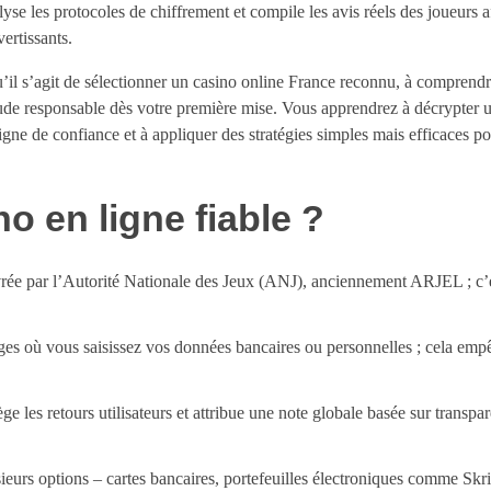
e les protocoles de chiffrement et compile les avis réels des joueurs af
ertissants.
u’il s’agit de sélectionner un casino online France reconnu, à comprendr
tude responsable dès votre première mise. Vous apprendrez à décrypter u
 digne de confiance et à appliquer des stratégies simples mais efficaces 
 en ligne fiable ?
livrée par l’Autorité Nationale des Jeux (ANJ), anciennement ARJEL ; c’e
pages où vous saisissez vos données bancaires ou personnelles ; cela emp
 les retours utilisateurs et attribue une note globale basée sur transpar
sieurs options – cartes bancaires, portefeuilles électroniques comme Skril