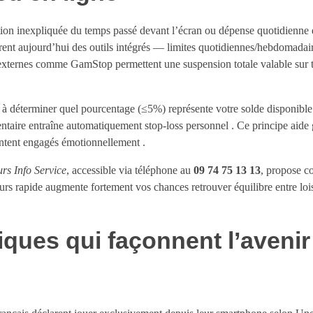
tion inexpliquée du temps passé devant l’écran ou dépense quotidienne
ffrent aujourd’hui des outils intégrés — limites quotidiennes/hebdomadai
externes comme GamStop permettent une suspension totale valable sur to
nt à déterminer quel pourcentage (≤5%) représente votre solde disponibl
entaire entraîne automatiquement stop‑loss personnel . Ce principe aid
entent engagés émotionnellement .
rs Info Service
, accessible via téléphone au
09 74 75 13 13
, propose co
urs rapide augmente fortement vos chances retrouver équilibre entre loi
ques qui façonnent l’avenir