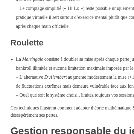
– Le comptage simplifié (« Hi‑Lo ») reste possible uniquement 
pratique virtuelle il sert surtout d’exercice mental plutôt qu
après chaque main officielle.
Roulette
La
Martingale
consiste à doubler sa mise après chaque perte ju
bankroll illimitée et aucune limitation maximale imposée par le
– L’alternative
D’Alembert
augmente modestement la mise (+1 un
de fluctuations extrêmes mais demeure vulnérable face aux long
– Quel que soit le système choisi , limitez toujours vos session
Ces techniques illustrent comment adapter théorie mathématique & 
désespérément ses pertes.
Gestion responsable du j