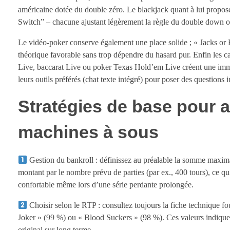
américaine dotée du double zéro. Le blackjack quant à lui propos
Switch” – chacune ajustant légèrement la règle du double down ou
Le vidéo‑poker conserve également une place solide ; « Jacks or
théorique favorable sans trop dépendre du hasard pur. Enfin les ca
Live, baccarat Live ou poker Texas Hold’em Live créent une immer
leurs outils préférés (chat texte intégré) pour poser des questions
Stratégies de base pour 
machines à sous
Gestion du bankroll : définissez au préalable la somme maximal
montant par le nombre prévu de parties (par ex., 400 tours), ce q
confortable même lors d’une série perdante prolongée.
Choisir selon le RTP : consultez toujours la fiche technique f
Joker » (99 %) ou « Blood Suckers » (98 %). Ces valeurs indique
original sur long terme.