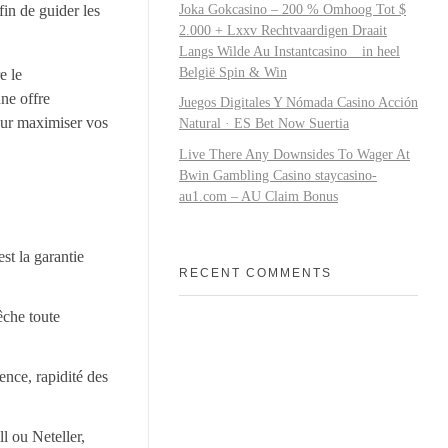
Joka Gokcasino – 200 % Omhoog Tot $
in de guider les
2.000 + Lxxv Rechtvaardigen Draait
Langs Wilde Au Instantcasino _ in heel
België Spin & Win
e le
ne offre
Juegos Digitales Y Nómada Casino Acción
pour maximiser vos
Natural · ES Bet Now Suertia
Live There Any Downsides To Wager At
Bwin Gambling Casino staycasino-
au1.com – AU Claim Bonus
st la garantie
RECENT COMMENTS
êche toute
ence, rapidité des
l ou Neteller,