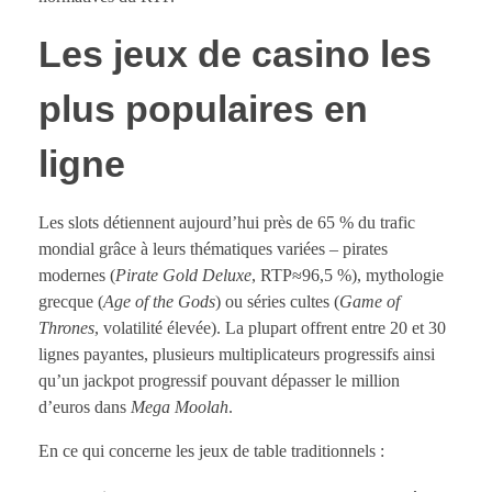
Les jeux de casino les
plus populaires en
ligne
Les slots détiennent aujourd’hui près de 65 % du trafic
mondial grâce à leurs thématiques variées – pirates
modernes (
Pirate Gold Deluxe
, RTP≈96,5 %), mythologie
grecque (
Age of the Gods
) ou séries cultes (
Game of
Thrones
, volatilité élevée). La plupart offrent entre 20 et 30
lignes payantes, plusieurs multiplicateurs progressifs ainsi
qu’un jackpot progressif pouvant dépasser le million
d’euros dans
Mega Moolah
.
En ce qui concerne les jeux de table traditionnels :