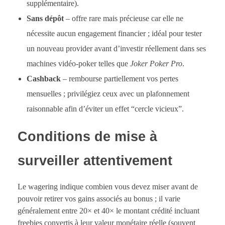
supplémentaire).
Sans dépôt
– offre rare mais précieuse car elle ne
nécessite aucun engagement financier ; idéal pour tester
un nouveau provider avant d’investir réellement dans ses
machines vidéo‑poker telles que
Joker Poker Pro
.
Cashback
– rembourse partiellement vos pertes
mensuelles ; privilégiez ceux avec un plafonnement
raisonnable afin d’éviter un effet “cercle vicieux”.
Conditions de mise à
surveiller attentivement
Le wagering indique combien vous devez miser avant de
pouvoir retirer vos gains associés au bonus ; il varie
généralement entre 20× et 40× le montant crédité incluant
freebies convertis à leur valeur monétaire réelle (souvent