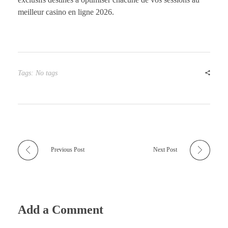
meilleur casino en ligne 2026.​
Tags: No tags
Previous Post
Next Post
Add a Comment