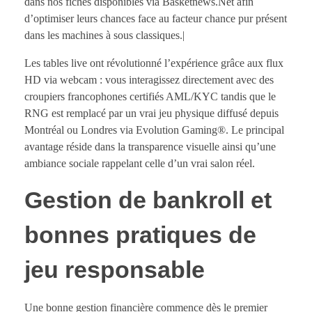
dans nos fiches disponibles via Basketnews.Net afin
d’optimiser leurs chances face au facteur chance pur présent
dans les machines à sous classiques.|
Les tables live ont révolutionné l’expérience grâce aux flux
HD via webcam : vous interagissez directement avec des
croupiers francophones certifiés AML/KYC tandis que le
RNG est remplacé par un vrai jeu physique diffusé depuis
Montréal ou Londres via Evolution Gaming®. Le principal
avantage réside dans la transparence visuelle ainsi qu’une
ambiance sociale rappelant celle d’un vrai salon réel.
Gestion de bankroll et
bonnes pratiques de
jeu responsable
Une bonne gestion financière commence dès le premier