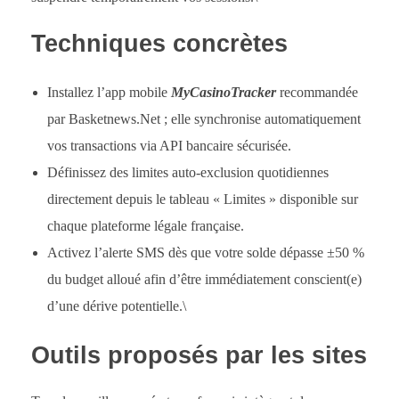
Techniques concrètes
Installez l’app mobile
MyCasinoTracker
recommandée
par Basketnews.Net ; elle synchronise automatiquement
vos transactions via API bancaire sécurisée.
Définissez des limites auto‑exclusion quotidiennes
directement depuis le tableau « Limites » disponible sur
chaque plateforme légale française.
Activez l’alerte SMS dès que votre solde dépasse ±50 %
du budget alloué afin d’être immédiatement conscient(e)
d’une dérive potentielle.\
Outils proposés par les sites