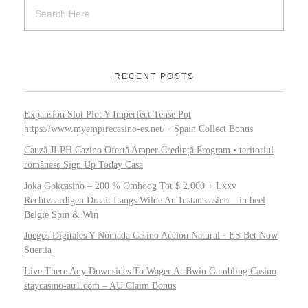
RECENT POSTS
Expansion Slot Plot Y Imperfect Tense Pot
https://www.myempirecasino-es.net/ · Spain Collect Bonus
Cauză JLPH Cazino Ofertă Amper Credință Program • teritoriul
românesc Sign Up Today Casa
Joka Gokcasino – 200 % Omhoog Tot $ 2.000 + Lxxv
Rechtvaardigen Draait Langs Wilde Au Instantcasino _ in heel
België Spin & Win
Juegos Digitales Y Nómada Casino Acción Natural · ES Bet Now
Suertia
Live There Any Downsides To Wager At Bwin Gambling Casino
staycasino-au1.com – AU Claim Bonus