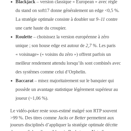
Blackjack
– version classique « European » avec règle
du stand on soft17 donne généralement un edge <0,5 %.
La stratégie optimale consiste à doubler sur
9–11
contre
une carte haute du croupier.
Roulette
– choisissez la version européenne à zéro
unique ; son house edge est autour de
2,7 %
. Les paris
« voisinage» (« voisins du zéro ») offrent parfois un
meilleur rendement attendu lorsqu’ils sont combinés avec
des systèmes comme celui d’Orphelin.
Baccarat
– misez majoritairement sur le banquier qui
possède un avantage statistique légèrement supérieur au
joueur (~1,06 %).
Le vidéo‑poker reste sous‑estimé malgré son RTP souvent
>99 %. Des titres comme
Jacks or Better
permettent aux
joueurs disciplinés d’appliquer la stratégie optimale décrite