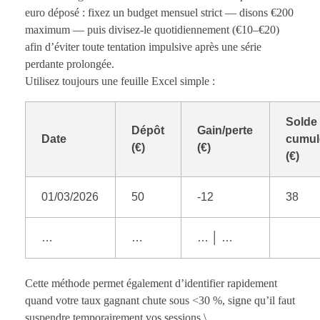
euro déposé : fixez un budget mensuel strict — disons €200
maximum — puis divisez-le quotidiennement (€10–€20)
afin d’éviter toute tentation impulsive après une série
perdante prolongée.
Utilisez toujours une feuille Excel simple :
Solde
Dépôt
Gain/perte
Date
cumul
(€)
(€)
(€)
01/03/2026
50
-12
38
…
…
… │ …
Cette méthode permet également d’identifier rapidement
quand votre taux gagnant chute sous <30 %, signe qu’il faut
suspendre temporairement vos sessions.\