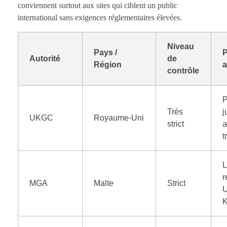
conviennent surtout aux sites qui ciblent un public
international sans exigences réglementaires élevées.
Niveau
Pays /
P
Autorité
de
Région
contrôle
P
Très
j
UKGC
Royaume‑Uni
strict
a
t
L
r
MGA
Malte
Strict
U
K