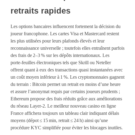
retraits rapides
Les options bancaires influencent fortement la décision du
joueur francophone. Les cartes Visa et Mastercard restent
les plus utilisées pour leurs plafonds élevés et leur
reconnaissance universelle ; toutefois elles entraînent parfois
des frais de 2–3 % sur les dépôts internationaux. Les
porte‑feuilles électroniques tels que Skrill ou Neteller
offrent quant à eux des transactions quasi instantanées avec
un coût moyen inférieur à 1 %. Les cryptomonnaies gagnent
du terrain : Bitcoin permet un retrait en moins d’une heure
et assure l’anonymat requis par certains joueurs prudents ;
Ethereum propose des frais réduits grâce aux améliorations
du réseau Layer‑2. Le meilleur nouveau casino en ligne
France affichera toujours un tableau clair indiquant délais
moyens (dépot ≤ 15 min, retrait ≤ 24 h) ainsi qu’une
procédure KYC simplifiée pour éviter les blocages inutiles.