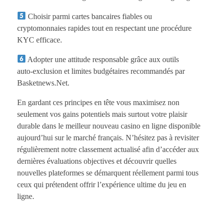
Choisir parmi cartes bancaires fiables ou
cryptomonnaies rapides tout en respectant une procédure
KYC efficace.
Adopter une attitude responsable grâce aux outils
auto‑exclusion et limites budgétaires recommandés par
Basketnews.Net.
En gardant ces principes en tête vous maximisez non
seulement vos gains potentiels mais surtout votre plaisir
durable dans le meilleur nouveau casino en ligne disponible
aujourd’hui sur le marché français. N’hésitez pas à revisiter
régulièrement notre classement actualisé afin d’accéder aux
dernières évaluations objectives et découvrir quelles
nouvelles plateformes se démarquent réellement parmi tous
ceux qui prétendent offrir l’expérience ultime du jeu en
ligne.