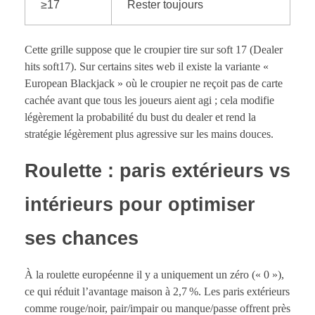
≥17
Rester toujours
Cette grille suppose que le croupier tire sur soft 17 (Dealer
hits soft17). Sur certains sites web il existe la variante «
European Blackjack » où le croupier ne reçoit pas de carte
cachée avant que tous les joueurs aient agi ; cela modifie
légèrement la probabilité du bust du dealer et rend la
stratégie légèrement plus agressive sur les mains douces.
Roulette : paris extérieurs vs
intérieurs pour optimiser
ses chances
À la roulette européenne il y a uniquement un zéro (« 0 »),
ce qui réduit l’avantage maison à 2,7 %. Les paris extérieurs
comme rouge/noir, pair/impair ou manque/passe offrent près