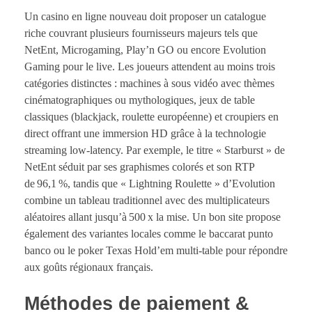
Un casino en ligne nouveau doit proposer un catalogue
riche couvrant plusieurs fournisseurs majeurs tels que
NetEnt, Microgaming, Play’n GO ou encore Evolution
Gaming pour le live. Les joueurs attendent au moins trois
catégories distinctes : machines à sous vidéo avec thèmes
cinématographiques ou mythologiques, jeux de table
classiques (blackjack, roulette européenne) et croupiers en
direct offrant une immersion HD grâce à la technologie
streaming low‑latency. Par exemple, le titre « Starburst » de
NetEnt séduit par ses graphismes colorés et son RTP
de 96,1 %, tandis que « Lightning Roulette » d’Evolution
combine un tableau traditionnel avec des multiplicateurs
aléatoires allant jusqu’à 500 x la mise. Un bon site propose
également des variantes locales comme le baccarat punto
banco ou le poker Texas Hold’em multi‑table pour répondre
aux goûts régionaux français.
Méthodes de paiement &