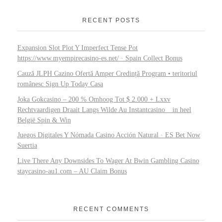
RECENT POSTS
Expansion Slot Plot Y Imperfect Tense Pot
https://www.myempirecasino-es.net/ · Spain Collect Bonus
Cauză JLPH Cazino Ofertă Amper Credință Program • teritoriul
românesc Sign Up Today Casa
Joka Gokcasino – 200 % Omhoog Tot $ 2.000 + Lxxv
Rechtvaardigen Draait Langs Wilde Au Instantcasino _ in heel
België Spin & Win
Juegos Digitales Y Nómada Casino Acción Natural · ES Bet Now
Suertia
Live There Any Downsides To Wager At Bwin Gambling Casino
staycasino-au1.com – AU Claim Bonus
RECENT COMMENTS