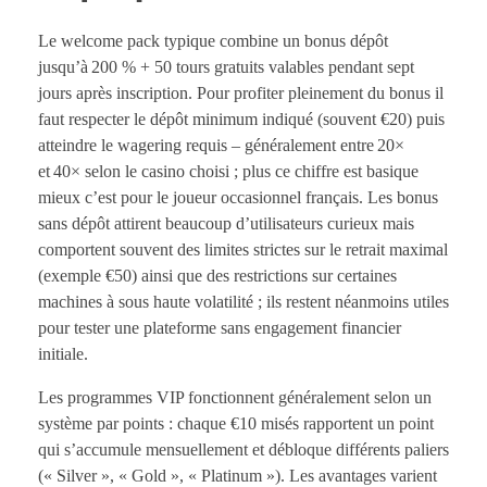
Le welcome pack typique combine un bonus dépôt
jusqu’à 200 % + 50 tours gratuits valables pendant sept
jours après inscription. Pour profiter pleinement du bonus il
faut respecter le dépôt minimum indiqué (souvent €20) puis
atteindre le wagering requis – généralement entre 20×
et 40× selon le casino choisi ; plus ce chiffre est basique
mieux c’est pour le joueur occasionnel français. Les bonus
sans dépôt attirent beaucoup d’utilisateurs curieux mais
comportent souvent des limites strictes sur le retrait maximal
(exemple €50) ainsi que des restrictions sur certaines
machines à sous haute volatilité ; ils restent néanmoins utiles
pour tester une plateforme sans engagement financier
initiale.
Les programmes VIP fonctionnent généralement selon un
système par points : chaque €10 misés rapportent un point
qui s’accumule mensuellement et débloque différents paliers
(« Silver », « Gold », « Platinum »). Les avantages varient