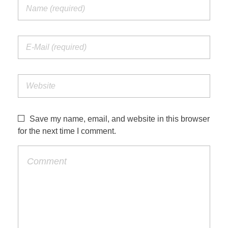
Save my name, email, and website in this browser
for the next time I comment.