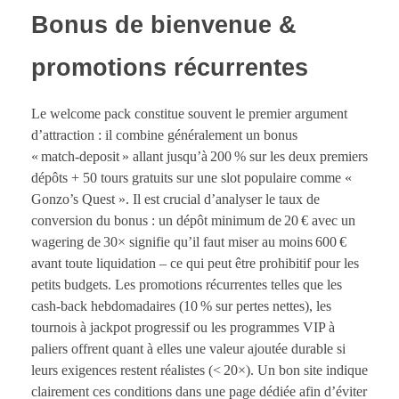
Bonus de bienvenue &
promotions récurrentes
Le welcome pack constitue souvent le premier argument
d’attraction : il combine généralement un bonus
« match‑deposit » allant jusqu’à 200 % sur les deux premiers
dépôts + 50 tours gratuits sur une slot populaire comme «
Gonzo’s Quest ». Il est crucial d’analyser le taux de
conversion du bonus : un dépôt minimum de 20 € avec un
wagering de 30× signifie qu’il faut miser au moins 600 €
avant toute liquidation – ce qui peut être prohibitif pour les
petits budgets. Les promotions récurrentes telles que les
cash‑back hebdomadaires (10 % sur pertes nettes), les
tournois à jackpot progressif ou les programmes VIP à
paliers offrent quant à elles une valeur ajoutée durable si
leurs exigences restent réalistes (< 20×). Un bon site indique
clairement ces conditions dans une page dédiée afin d’éviter