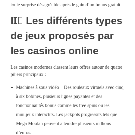
toute surprise désagréable après le gain d’un bonus gratuit.
II️⃣ Les différents types
de jeux proposés par
les casinos online
Les casinos modernes classent leurs offres autour de quatre
piliers principaux :
Machines à sous vidéo – Des rouleaux virtuels avec cinq
à six bobines, plusieurs lignes payantes et des
fonctionnalités bonus comme les free spins ou les
mini‑jeux interactifs. Les jackpots progressifs tels que
Mega Moolah peuvent atteindre plusieurs millions
d’euros.