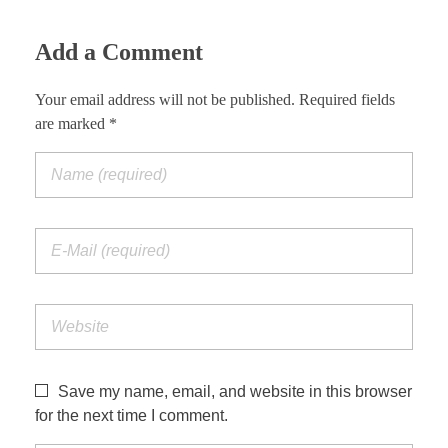
Add a Comment
Your email address will not be published. Required fields
are marked *
Save my name, email, and website in this browser
for the next time I comment.