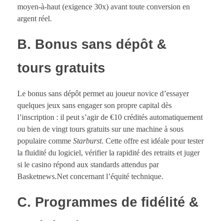
moyen‑à‑haut (exigence 30x) avant toute conversion en
argent réel.
B. Bonus sans dépôt &
tours gratuits
Le bonus sans dépôt permet au joueur novice d’essayer
quelques jeux sans engager son propre capital dès
l’inscription : il peut s’agir de €10 crédités automatiquement
ou bien de vingt tours gratuits sur une machine à sous
populaire comme
Starburst
. Cette offre est idéale pour tester
la fluidité du logiciel, vérifier la rapidité des retraits et juger
si le casino répond aux standards attendus par
Basketnews.Net concernant l’équité technique.
C. Programmes de fidélité &