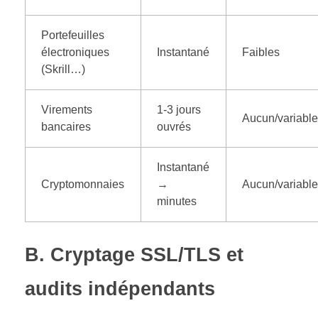
Portefeuilles
électroniques
Instantané
Faibles
(Skrill…)
Virements
1‑3 jours
Aucun/variabl
bancaires
ouvrés
Instantané
Cryptomonnaies
→
Aucun/variabl
minutes
B. Cryptage SSL/TLS et
audits indépendants