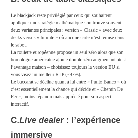
Le blackjack reste privilégié par ceux qui souhaitent
appliquer une stratégie mathématique ; on trouve souvent
deux variantes principales : version « Classic » avec deux
decks versus « Infinite » où aucune carte n’est remise dans
le sabot.
La roulette européenne propose un seul zéro alors que son
homologue américaine ajoute double zéro augmentant ainsi
l’avantage maison – choisissez toujours la version EU si
vous visez un meilleur RTP (~97%).
Le baccarat se décline quant à lui entre « Punto Banco » où
c’est essentiellement la chance qui décide et « Chemin De
Fer », moins répandu mais apprécié pour son aspect
interactif.
C.
Live dealer
: l’expérience
immersive