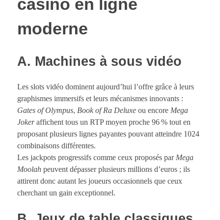
casino en ligne
moderne
A. Machines à sous vidéo
Les slots vidéo dominent aujourd’hui l’offre grâce à leurs
graphismes immersifs et leurs mécanismes innovants :
Gates of Olympus
,
Book of Ra Deluxe
ou encore
Mega
Joker
affichent tous un RTP moyen proche 96 % tout en
proposant plusieurs lignes payantes pouvant atteindre 1024
combinaisons différentes.
Les jackpots progressifs comme ceux proposés par
Mega
Moolah
peuvent dépasser plusieurs millions d’euros ; ils
attirent donc autant les joueurs occasionnels que ceux
cherchant un gain exceptionnel.
B. Jeux de table classiques