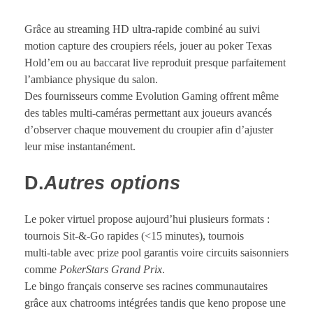
Grâce au streaming HD ultra‑rapide combiné au suivi
motion capture des croupiers réels, jouer au poker Texas
Hold’em ou au baccarat live reproduit presque parfaitement
l’ambiance physique du salon.
Des fournisseurs comme Evolution Gaming offrent même
des tables multi‑caméras permettant aux joueurs avancés
d’observer chaque mouvement du croupier afin d’ajuster
leur mise instantanément.
D.
Autres options
Le poker virtuel propose aujourd’hui plusieurs formats :
tournois Sit‑&‑Go rapides (<15 minutes), tournois
multi‑table avec prize pool garantis voire circuits saisonniers
comme
PokerStars Grand Prix
.
Le bingo français conserve ses racines communautaires
grâce aux chatrooms intégrées tandis que keno propose une