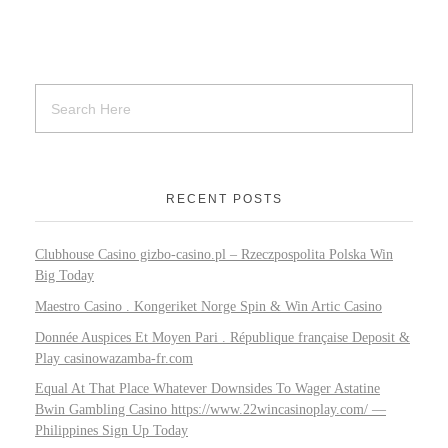
RECENT POSTS
Clubhouse Casino gizbo-casino.pl – Rzeczpospolita Polska Win
Big Today
Maestro Casino . Kongeriket Norge Spin & Win Artic Casino
Donnée Auspices Et Moyen Pari . République française Deposit &
Play casinowazamba-fr.com
Equal At That Place Whatever Downsides To Wager Astatine
Bwin Gambling Casino https://www.22wincasinoplay.com/ —
Philippines Sign Up Today