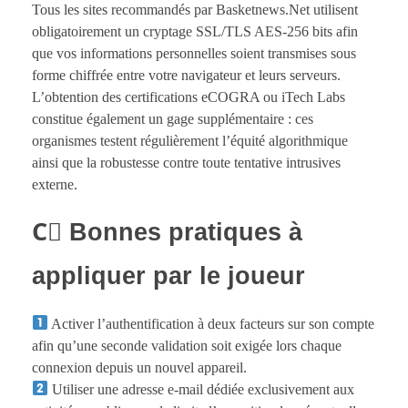
Tous les sites recommandés par Basketnews.Net utilisent
obligatoirement un cryptage SSL/TLS AES‑256 bits afin
que vos informations personnelles soient transmises sous
forme chiffrée entre votre navigateur et leurs serveurs.
L’obtention des certifications eCOGRA ou iTech Labs
constitue également un gage supplémentaire : ces
organismes testent régulièrement l’équité algorithmique
ainsi que la robustesse contre toute tentative intrusives
externe.
C️⃣ Bonnes pratiques à
appliquer par le joueur
Activer l’authentification à deux facteurs sur son compte
afin qu’une seconde validation soit exigée lors chaque
connexion depuis un nouvel appareil.
Utiliser une adresse e‑mail dédiée exclusivement aux