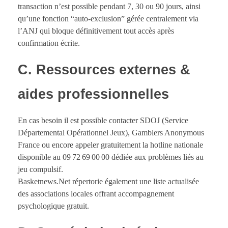
transaction n’est possible pendant 7, 30 ou 90 jours, ainsi
qu’une fonction “auto‑exclusion” gérée centralement via
l’ANJ qui bloque définitivement tout accès après
confirmation écrite.
C.​ Ressources externes &
aides professionnelles
En cas besoin il est possible contacter SDOJ (Service
Départemental Opérationnel Jeux), Gamblers Anonymous
France ou encore appeler gratuitement la hotline nationale
disponible au 09 72 69 00 00 dédiée aux problèmes liés au
jeu compulsif.
Basketnews.Net répertorie également une liste actualisée
des associations locales offrant accompagnement
psychologique gratuit.