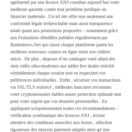
agrémenté par une licence ANJ constitue aujourd’hui votre
meilleure garantie contre tout problème juridique ou
financier inattendu . Un tel site offre non seulement une
conformité légale irréprochable mais aussi transparence
totale quant aux promotions proposées – notamment grâce
aux évaluations détaillées publiées régulièrement par
Basketnews.Net qui classe chaque plateforme parmi les
meilleurs nouveaux casinos en ligne selon nos critères
stricts . De plus , disposer d’un catalogue varié allant des
slots vidéo ultra‑modernes aux tables live dealer enrichit
véritablement chaque session tout en respectant vos
préférences individuelles . Enfin , sécuriser vos transactions
via SSL/TLS renforcé , méthodes bancaires reconnues
voire cryptomonnaies fiables assure protection optimale tant
pour votre argent que vos données personnelles . En
appliquant scrupuleusement toutes ces recommandations –
vérification systématique des licences ANJ , lecture
attentive des conditions associées aux bonus , sélection
rigoureuse des moyens paiement adaptés ainsi qu’une