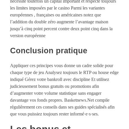
nécessite toutefois un capital important et respecte toujours
les limites imposées par le casino​ Parmi les variantes
européennes , françaises ou américaines notez que
l’addition du double zéro augmente l’avantage maison
jusqu’à cinq point percent contre deux point cinq dans la
version européenne​
Conclusion pratique
Appliquer ces principes vous donne un cadre solide pour
chaque type de jeu​ Analysez toujours le RTP ou house edge
indiqué​ Gérez votre bankroll avec discipline​ Et utilisez
judicieusement bonus gratuits ou promotions afin
d’augmenter votre volume statistique sans engager
davantage vos fonds propres​. Basketnews.Net compile
régulièrement ces conseils dans ses guides spécialisés afin
que vous puissiez toujours rester informé·e·s·ses​.