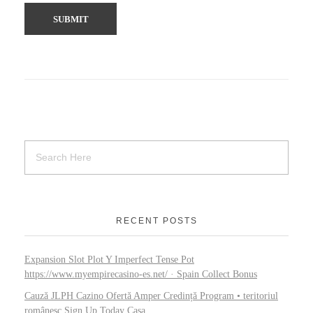
RECENT POSTS
Expansion Slot Plot Y Imperfect Tense Pot
https://www.myempirecasino-es.net/ · Spain Collect Bonus
Cauză JLPH Cazino Ofertă Amper Credință Program • teritoriul
românesc Sign Up Today Casa