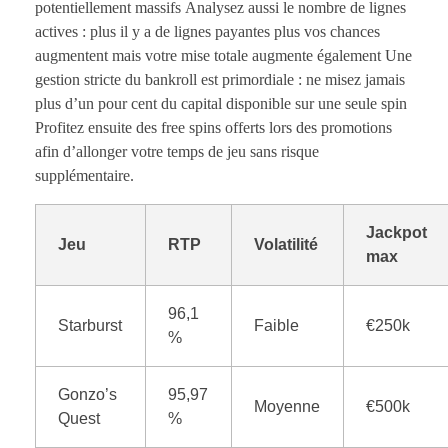
potentiellement massifs Analysez aussi le nombre de lignes
actives : plus il y a de lignes payantes plus vos chances
augmentent mais votre mise totale augmente également​ Une
gestion stricte du bankroll est primordiale : ne misez jamais
plus d’un pour cent du capital disponible sur une seule spin​
Profitez ensuite des free spins offerts lors des promotions
afin d’allonger votre temps de jeu sans risque
supplémentaire​.
Jackpot
Jeu
RTP
Volatilité
max
96,1
Starburst
Faible
€250k
%
Gonzo’s
95,97
Moyenne
€500k
Quest
%