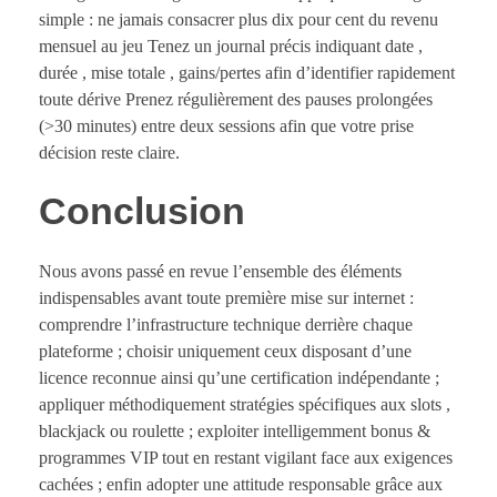
simple : ne jamais consacrer plus dix pour cent du revenu
mensuel au jeu​​ Tenez un journal précis indiquant date ,
durée , mise totale , gains/pertes afin d’identifier rapidement
toute dérive​​ Prenez régulièrement des pauses prolongées
(>30 minutes) entre deux sessions afin que votre prise
décision reste claire.​
Conclusion
Nous avons passé en revue l’ensemble des éléments
indispensables avant toute première mise sur internet :
comprendre l’infrastructure technique derrière chaque
plateforme ; choisir uniquement ceux disposant d’une
licence reconnue ainsi qu’une certification indépendante ;
appliquer méthodiquement stratégies spécifiques aux slots ,
blackjack ou roulette ; exploiter intelligemment bonus &
programmes VIP tout en restant vigilant face aux exigences
cachées ; enfin adopter une attitude responsable grâce aux