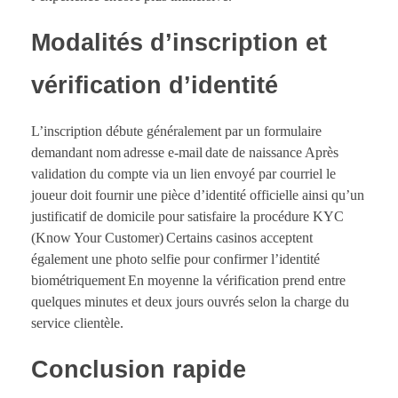
Modalités d’inscription et
vérification d’identité
L’inscription débute généralement par un formulaire
demandant nom adresse e‑mail date de naissance Après
validation du compte via un lien envoyé par courriel le
joueur doit fournir une pièce d’identité officielle ainsi qu’un
justificatif de domicile pour satisfaire la procédure KYC
(Know Your Customer) Certains casinos acceptent
également une photo selfie pour confirmer l’identité
biométriquement En moyenne la vérification prend entre
quelques minutes et deux jours ouvrés selon la charge du
service clientèle.
Conclusion rapide