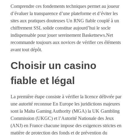
Comprendre ces fondements techniques permet au joueur
d’évaluer la transparence d’une plateforme et d’éviter les
sites aux pratiques douteuses Un RNG fiable couplé à un
chiffrement SSL solide constitue aujourd’hui le socle
indispensable pour jouer sereinement Basketnews.Net
recommande toujours aux novices de vérifier ces éléments
avant tout dépôt.
Choisir un casino
fiable et légal
La première étape consiste à vérifier la licence délivrée par
une autorité reconnue En Europe les juridictions majeures
sont la Malta Gaming Authority (MGA) la UK Gambling
Commission (UKGC) et l’Autorité Nationale des Jeux
(ANJ) en France chacune impose des exigences strictes en
matière de protection des fonds et de prévention du