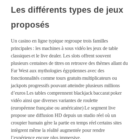
Les différents types de jeux
proposés
Un casino en ligne typique regroupe trois familles
principales : les machines à sous vidéo les jeux de table
classiques et le live dealer. Les slots offrent souvent
plusieurs centaines de titres on retrouve des thèmes allant du
Far West aux mythologies égyptiennes avec des
fonctionnalités comme tours gratuits multiplicateurs ou
jackpots progressifs pouvant atteindre plusieurs millions
d’euros Les tables comprennent blackjack baccarat poker
vidéo ainsi que diverses variantes de roulette
(européenne française ou américaine) Le segment live
propose une diffusion HD depuis un studio réel où un
croupier humain gère la partie en temps réel certains sites
intègrent même la réalité augmentée pour rendre
l’expérience encore plus immersive.