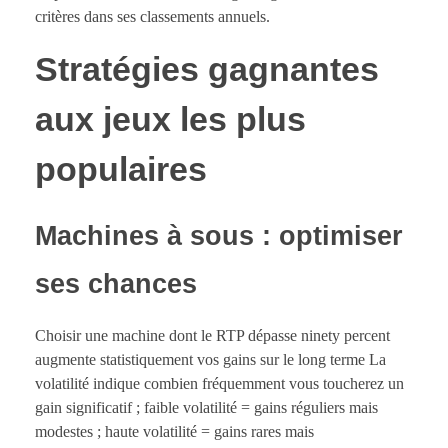
critères dans ses classements annuels.
Stratégies gagnantes
aux jeux les plus
populaires
Machines à sous : optimiser
ses chances
Choisir une machine dont le RTP dépasse ninety percent
augmente statistiquement vos gains sur le long terme La
volatilité indique combien fréquemment vous toucherez un
gain significatif ; faible volatilité = gains réguliers mais
modestes ; haute volatilité = gains rares mais