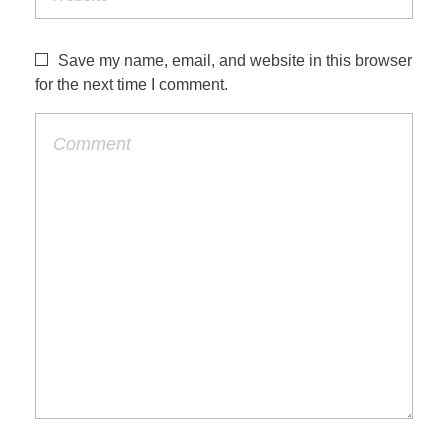
Save my name, email, and website in this browser
for the next time I comment.