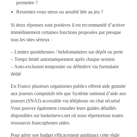
permettre ?
Ressentez‑vous stress ou anxiété liée au jeu ?
Si deux réponses sont positives il est recommandé d’activer
immédiatement certaines fonctions proposées par presque
tous les sites sérieux :
– Limites quotidiennes / hebdomadaires sur dépôt ou perte
– Temps limité automatiquement après chaque session
– Auto‑exclusion temporaire ou définitive via formulaire
dédié
En France plusieurs organismes publics offrent aide gratuite
aux joueurs compulsifs tels que Système national d’aide aux
joueurs (SNAJ) accessible via téléphone ou chat sécurisé​​
Vous pouvez également consulter leurs guides détaillés
disponibles sur basketnews.net où nous répertorions toutes
ressources francophones utiles​.
Pour gérer son budget efficacement appliquez cette règle