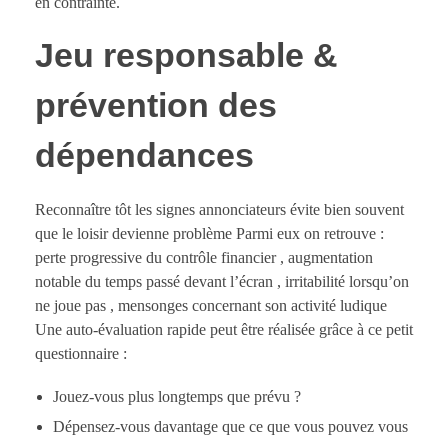
en contrainte.​
Jeu responsable &
prévention des
dépendances
Reconnaître tôt les signes annonciateurs évite bien souvent
que le loisir devienne problème​ Parmi eux on retrouve :
perte progressive du contrôle financier , augmentation
notable du temps passé devant l’écran , irritabilité lorsqu’on
ne joue pas , mensonges concernant son activité ludique ​
Une auto‑évaluation rapide peut être réalisée grâce à ce petit
questionnaire :
Jouez‑vous plus longtemps que prévu ?
Dépensez‑vous davantage que ce que vous pouvez vous