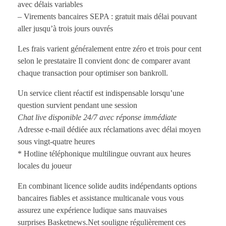
avec délais variables
– Virements bancaires SEPA : gratuit mais délai pouvant
aller jusqu’à trois jours ouvrés
Les frais varient généralement entre zéro et trois pour cent
selon le prestataire Il convient donc de comparer avant
chaque transaction pour optimiser son bankroll.
Un service client réactif est indispensable lorsqu’une
question survient pendant une session
Chat live disponible 24/7 avec réponse immédiate
Adresse e‑mail dédiée aux réclamations avec délai moyen
sous vingt‑quatre heures
* Hotline téléphonique multilingue ouvrant aux heures
locales du joueur
En combinant licence solide audits indépendants options
bancaires fiables et assistance multicanale vous vous
assurez une expérience ludique sans mauvaises
surprises Basketnews.Net souligne régulièrement ces