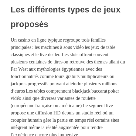
Les différents types de jeux
proposés
Un casino en ligne typique regroupe trois familles
principales : les machines à sous vidéo les jeux de table
classiques et le live dealer. Les slots offrent souvent
plusieurs centaines de titres on retrouve des thèmes allant du
Far West aux mythologies égyptiennes avec des
fonctionnalités comme tours gratuits multiplicateurs ou
jackpots progressifs pouvant atteindre plusieurs millions
d’euros Les tables comprennent blackjack baccarat poker
vidéo ainsi que diverses variantes de roulette
(européenne française ou américaine) Le segment live
propose une diffusion HD depuis un studio réel où un
croupier humain gère la partie en temps réel certains sites
intègrent même la réalité augmentée pour rendre
l’expérience encore plus immersive.