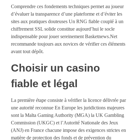
Comprendre ces fondements techniques permet au joueur
d’évaluer la transparence d’une plateforme et d’éviter les
sites aux pratiques douteuses Un RNG fiable couplé à un
chiffrement SSL solide constitue aujourd’hui le socle
indispensable pour jouer sereinement Basketnews.Net
recommande toujours aux novices de vérifier ces éléments
avant tout dépôt.
Choisir un casino
fiable et légal
La première étape consiste à vérifier la licence délivrée par
une autorité reconnue En Europe les juridictions majeures
sont la Malta Gaming Authority (MGA) la UK Gambling
Commission (UKGC) et l’Autorité Nationale des Jeux
(ANJ) en France chacune impose des exigences strictes en
matière de protection des fonds et de prévention du