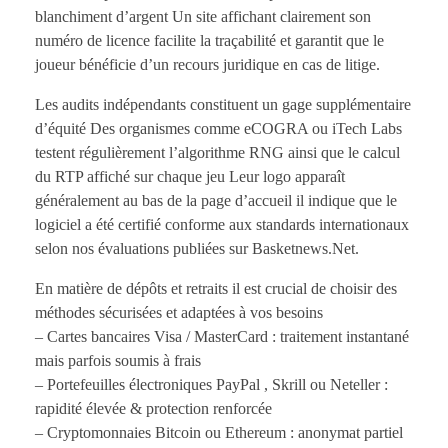
blanchiment d’argent Un site affichant clairement son
numéro de licence facilite la traçabilité et garantit que le
joueur bénéficie d’un recours juridique en cas de litige.
Les audits indépendants constituent un gage supplémentaire
d’équité Des organismes comme eCOGRA ou iTech Labs
testent régulièrement l’algorithme RNG ainsi que le calcul
du RTP affiché sur chaque jeu Leur logo apparaît
généralement au bas de la page d’accueil il indique que le
logiciel a été certifié conforme aux standards internationaux
selon nos évaluations publiées sur Basketnews.Net.
En matière de dépôts et retraits il est crucial de choisir des
méthodes sécurisées et adaptées à vos besoins
– Cartes bancaires Visa / MasterCard : traitement instantané
mais parfois soumis à frais
– Portefeuilles électroniques PayPal , Skrill ou Neteller :
rapidité élevée & protection renforcée
– Cryptomonnaies Bitcoin ou Ethereum : anonymat partiel