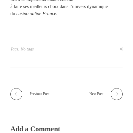
à faire ses meilleurs choix dans l’univers dynamique
du
casino online France
.
Tags: No tags
Previous Post
Next Post
Add a Comment