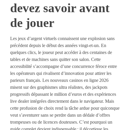
devez savoir avant
de jouer
Les jeux d’argent virtuels connaissent une explosion sans
précédent depuis le début des années vingt‑et‑un. En
quelques clics, le joueur peut accéder à des centaines de
tables et de machines sans quitter son salon. Cette
accessibilité s’accompagne d’une concurrence féroce entre
les opérateurs qui rivalisent d’innovation pour attirer les
parieurs français. Les nouveaux casinos en ligne 2026
misent sur des graphismes ultra réalistes, des jackpots
progressifs dépassant le million d’euros et des expériences
live dealer intégrées directement dans le navigateur. Mais
cette profusion de choix rend la tâche ardue pour quiconque
veut s’aventurer sans se perdre dans un dédale d’offres
trompeuses ou de licences douteuses. C’est pourquoi un
guide complet devient indispensable : il décortique les