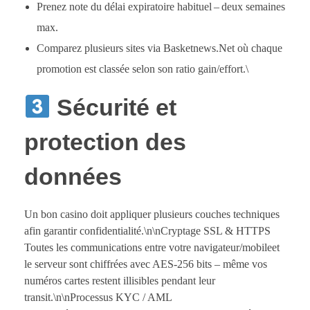
Prenez note du délai expiratoire habituel – deux semaines
max.
Comparez plusieurs sites via Basketnews.Net où chaque
promotion est classée selon son ratio gain/effort.\
Sécurité et
protection des
données
Un bon casino doit appliquer plusieurs couches techniques
afin garantir confidentialité.\n\nCryptage SSL & HTTPS
Toutes les communications entre votre navigateur/mobile​et
le serveur sont chiffrées avec AES‑256 bits – même vos
numéros cartes restent illisibles pendant leur
transit.\n\nProcessus KYC / AML