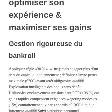
optimiser son
expérience &
maximiser ses gains
Gestion rigoureuse du
bankroll
Appliquez règle «30 % » → ne jamais engager plus d’un
tiers du capital quotidiennement ; définissez limite pertes
maximale (€200) avant arrêt obligatoire.\n\n###
Exploitation intelligente des bonus sans dépôt
Utilisez-les exclusivement sur slots haut RTP (>96 %) car
gains rapides compensent exigences wagering modestes
(15x) contrairement aux paris sportifs où ROI diminue
fortement.\n\n### Suivi statistique personnel