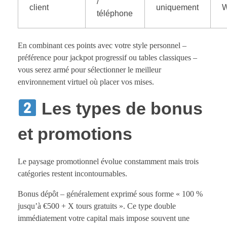
/
client
uniquement
W
téléphone
En combinant ces points avec votre style personnel –
préférence pour jackpot progressif ou tables classiques –
vous serez armé pour sélectionner le meilleur
environnement virtuel où placer vos mises.
Les types de bonus
et promotions
Le paysage promotionnel évolue constamment mais trois
catégories restent incontournables.
Bonus dépôt – généralement exprimé sous forme « 100 %
jusqu’à €500 + X tours gratuits ». Ce type double
immédiatement votre capital mais impose souvent une