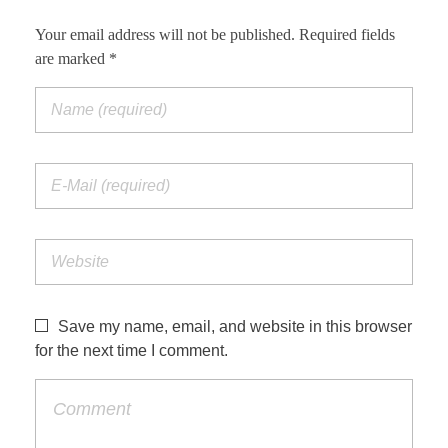
Your email address will not be published. Required fields
are marked *
Save my name, email, and website in this browser
for the next time I comment.