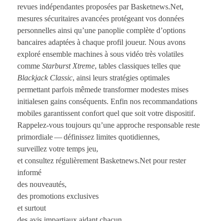
revues indépendantes proposées par Basketnews.Net,
mesures sécuritaires avancées protégeant vos données
personnelles ainsi qu’une panoplie complète d’options
bancaires adaptées à chaque profil joueur.​ Nous avons
exploré ensemble machines à sous vidéo très volatiles
comme
Starburst Xtreme
, tables classiques telles que
Blackjack Classic
, ainsi leurs stratégies optimales
permettant parfois mêmede transformer modestes mises
initiales​en gains conséquents.​ Enfin nos recommandations
mobiles garantissent confort quel que soit votre dispositif.​
Rappelez‑vous toujours qu’une approche responsable reste
primordiale — définissez limites quotidiennes,
surveillez votre temps jeu,
et consultez régulièrement Basketnews.Net pour rester
informé
des nouveautés,
des promotions exclusives
et surtout
des avis impartiaux aidant chacun