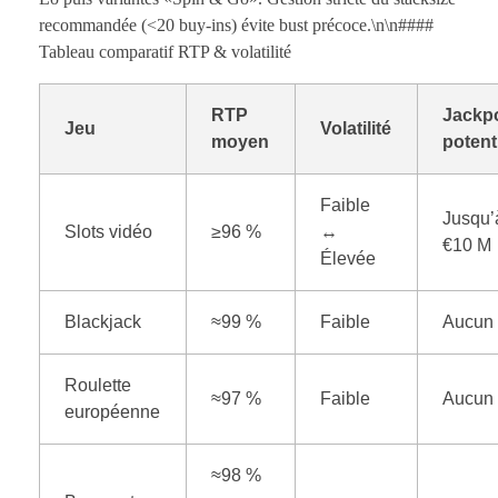
recommandée (<20 buy‑ins) évite bust précoce.\n\n####
Tableau comparatif RTP & volatilité
RTP
Jackp
Jeu
Volatilité
moyen
potent
Faible
Jusqu’
Slots vidéo
≥96 %
↔︎
€10 M
Élevée
Blackjack
≈99 %
Faible
Aucun
Roulette
≈97 %
Faible
Aucun
européenne
≈98 %