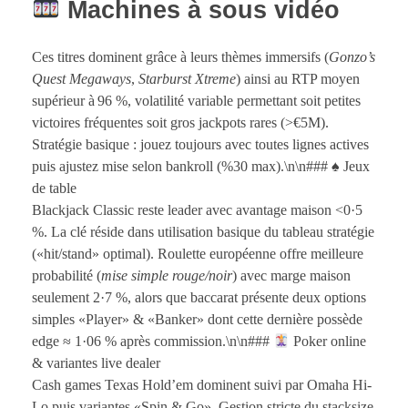
Machines à sous vidéo
Ces titres dominent grâce à leurs thèmes immersifs (
Gonzo’s
Quest Megaways
,
Starburst Xtreme
) ainsi au RTP moyen
supérieur à 96 %, volatilité variable permettant soit petites
victoires fréquentes soit gros jackpots rares (>€5M).
Stratégie basique : jouez toujours avec toutes lignes actives
puis ajustez mise selon bankroll (%30 max).\n\n### ♠️ Jeux
de table
Blackjack Classic reste leader avec avantage maison <0·5
%. La clé réside dans utilisation basique du tableau stratégie
(«hit/stand» optimal). Roulette européenne offre meilleure
probabilité (
mise simple rouge/noir
) avec marge maison
seulement 2·7 %, alors que baccarat présente deux options
simples «Player» & «Banker» dont cette dernière possède
edge ≈ 1·06 % après commission.\n\n###
Poker online
& variantes live dealer
Cash games Texas Hold’em dominent suivi par Omaha Hi-
Lo puis variantes «Spin & Go». Gestion stricte du stacksize