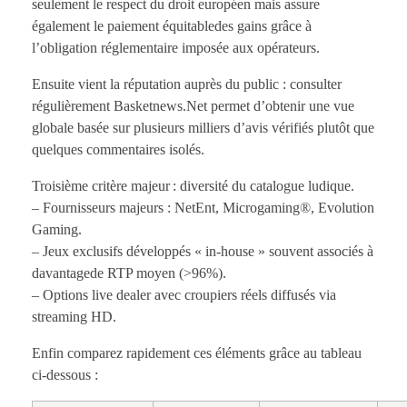
seulement le respect du droit européen mais assure
également le paiement équitabledes gains grâce à
l’obligation réglementaire imposée aux opérateurs.
Ensuite vient la réputation auprès du public : consulter
régulièrement Basketnews.Net permet d’obtenir une vue
globale basée sur plusieurs milliers d’avis vérifiés plutôt que
quelques commentaires isolés.
Troisième critère majeur : diversité du catalogue ludique.
– Fournisseurs majeurs : NetEnt, Microgaming®, Evolution
Gaming.
– Jeux exclusifs développés « in‑house » souvent associés à
davantagede RTP moyen (>96%).
– Options live dealer avec croupiers réels diffusés via
streaming HD.
Enfin comparez rapidement ces éléments grâce au tableau
ci‑dessous :