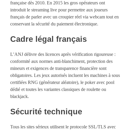
française dès 2010. En 2015 les gros opérateurs ont
introduit le streaming live pour permettre aux joueurs
français de parler avec un croupier réel via webcam tout en
conservant la sécurité du paiement électronique.
Cadre légal français
L’ANJ délivre des licences après vérification rigoureuse :
conformité aux normes anti‑blanchiment, protection des
mineurs et exigences de transparence financière sont
obligatoires. Les jeux autorisés incluent les machines à sous
certifiées RNG (générateur aléatoire), le poker avec pool
dédié et toutes les variantes classiques de roulette ou
blackjack.
Sécurité technique
Tous les sites sérieux utilisent le protocole SSL/TLS avec