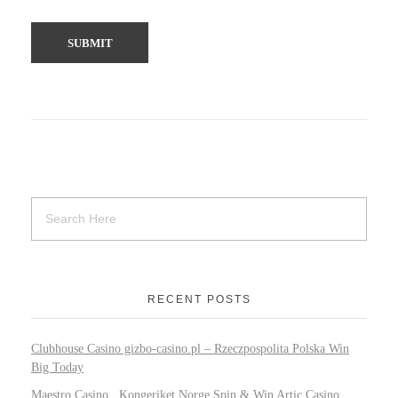
RECENT POSTS
Clubhouse Casino gizbo-casino.pl – Rzeczpospolita Polska Win
Big Today
Maestro Casino . Kongeriket Norge Spin & Win Artic Casino