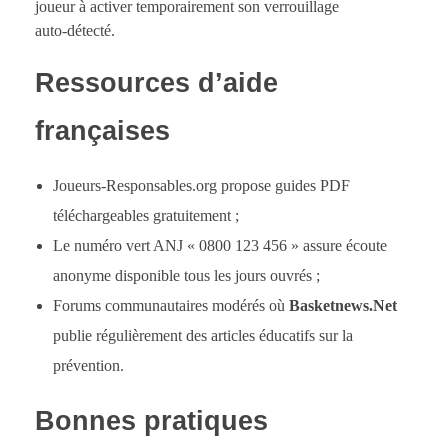
joueur à activer temporairement son verrouillage
auto‑détecté.
Ressources d’aide
françaises
Joueurs‑Responsables.org propose guides PDF
téléchargeables gratuitement ;
Le numéro vert ANJ « 0800 123 456 » assure écoute
anonyme disponible tous les jours ouvrés ;
Forums communautaires modérés où
Basketnews.Net
publie régulièrement des articles éducatifs sur la
prévention.
Bonnes pratiques