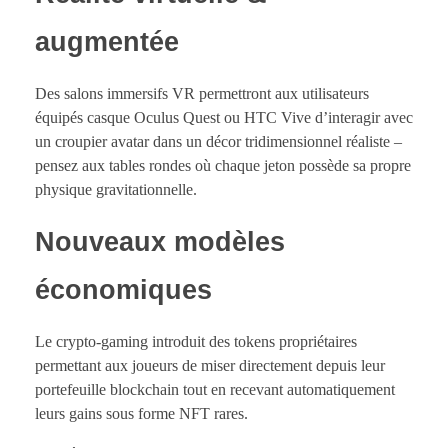
augmentée
Des salons immersifs VR permettront aux utilisateurs
équipés casque Oculus Quest ou HTC Vive d’interagir avec
un croupier avatar dans un décor tridimensionnel réaliste –
pensez aux tables rondes où chaque jeton possède sa propre
physique gravitationnelle.
Nouveaux modèles
économiques
Le crypto‑gaming introduit des tokens propriétaires
permettant aux joueurs de miser directement depuis leur
portefeuille blockchain tout en recevant automatiquement
leurs gains sous forme NFT rares.