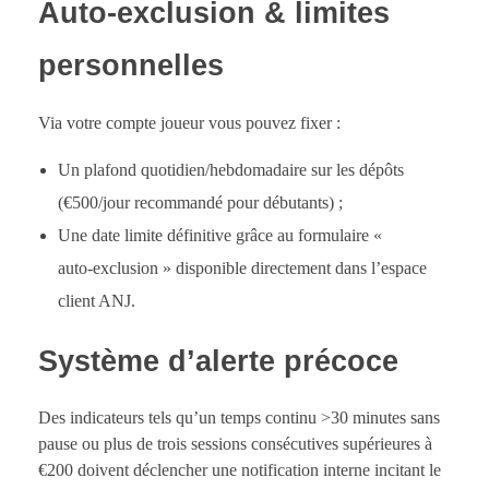
Auto‑exclusion & limites
personnelles
Via votre compte joueur vous pouvez fixer :
Un plafond quotidien/hebdomadaire sur les dépôts
(€500/jour recommandé pour débutants) ;
Une date limite définitive grâce au formulaire «
auto‑exclusion » disponible directement dans l’espace
client ANJ.
Système d’alerte précoce
Des indicateurs tels qu’un temps continu >30 minutes sans
pause ou plus de trois sessions consécutives supérieures à
€200 doivent déclencher une notification interne incitant le