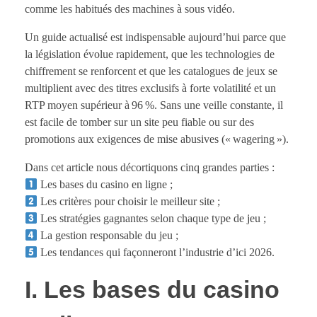
comme les habitués des machines à sous vidéo.
Un guide actualisé est indispensable aujourd’hui parce que
la législation évolue rapidement, que les technologies de
chiffrement se renforcent et que les catalogues de jeux se
multiplient avec des titres exclusifs à forte volatilité et un
RTP moyen supérieur à 96 %. Sans une veille constante, il
est facile de tomber sur un site peu fiable ou sur des
promotions aux exigences de mise abusives (« wagering »).
Dans cet article nous décortiquons cinq grandes parties :
Les bases du casino en ligne ;
Les critères pour choisir le meilleur site ;
Les stratégies gagnantes selon chaque type de jeu ;
La gestion responsable du jeu ;
Les tendances qui façonneront l’industrie d’ici 2026.
I. Les bases du casino