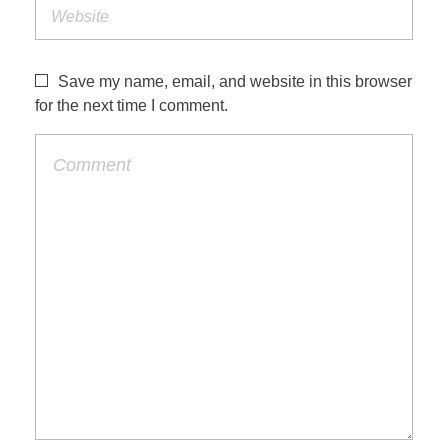
Save my name, email, and website in this browser
for the next time I comment.