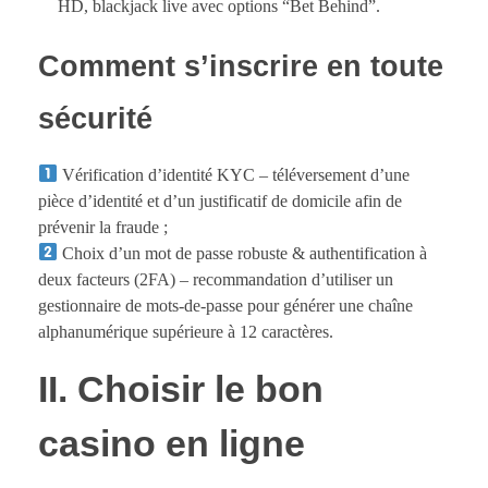
HD, blackjack live avec options “Bet Behind”.
Comment s’inscrire en toute
sécurité
Vérification d’identité KYC – téléversement d’une
pièce d’identité et d’un justificatif de domicile afin de
prévenir la fraude ;
Choix d’un mot de passe robuste & authentification à
deux facteurs (2FA) – recommandation d’utiliser un
gestionnaire de mots‑de‑passe pour générer une chaîne
alphanumérique supérieure à 12 caractères.
II. Choisir le bon
casino en ligne