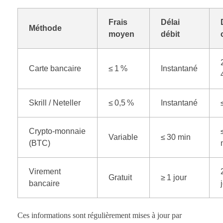
Frais
Délai
Méthode
moyen
débit
Carte bancaire
≤ 1 %
Instantané
Skrill / Neteller
≤ 0,5 %
Instantané
Crypto‑monnaie
Variable
≤ 30 min
(BTC)
Virement
Gratuit
≥ 1 jour
bancaire
Ces informations sont régulièrement mises à jour par