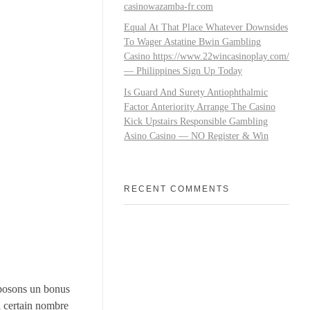
casinowazamba-fr.com
Equal At That Place Whatever Downsides
To Wager Astatine Bwin Gambling
Casino https://www.22wincasinoplay.com/
— Philippines Sign Up Today
Is Guard And Surety Antiophthalmic
Factor Anteriority Arrange The Casino
Kick Upstairs Responsible Gambling
Asino Casino — NO Register & Win
RECENT COMMENTS
pposons un bonus
n certain nombre