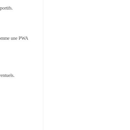
portifs.
il comme une PWA
entuels.