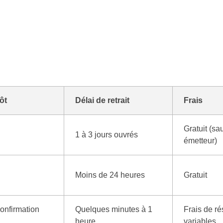
ôt
Délai de retrait
Frais
Gratuit (sau
1 à 3 jours ouvrés
émetteur)
Moins de 24 heures
Gratuit
onfirmation
Quelques minutes à 1
Frais de r
heure
variables