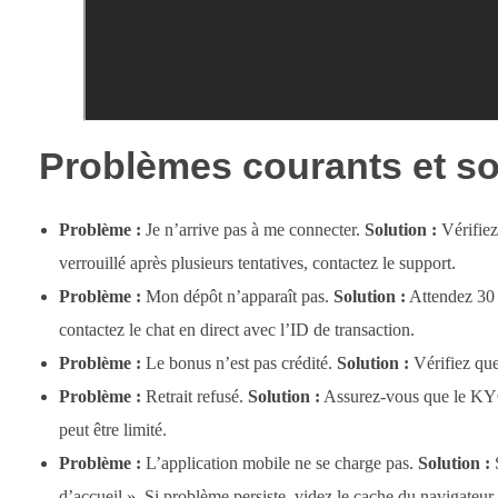
Problèmes courants et so
Problème :
Je n’arrive pas à me connecter.
Solution :
Vérifiez 
verrouillé après plusieurs tentatives, contactez le support.
Problème :
Mon dépôt n’apparaît pas.
Solution :
Attendez 30 
contactez le chat en direct avec l’ID de transaction.
Problème :
Le bonus n’est pas crédité.
Solution :
Vérifiez que 
Problème :
Retrait refusé.
Solution :
Assurez-vous que le KYC 
peut être limité.
Problème :
L’application mobile ne se charge pas.
Solution :
S
d’accueil ». Si problème persiste, videz le cache du navigateur.