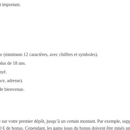
t important.
te (minimum 12 caractères, avec chiffres et symboles).
lus de 18 ans.
oyé.
ce, adresse).
de bienvenue.
sur votre premier dépôt, jusqu’à un certain montant. Par exemple, su
 € de bonus. Cependant, les gains issus du bonus doivent être misés u