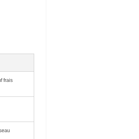
f frais
éseau