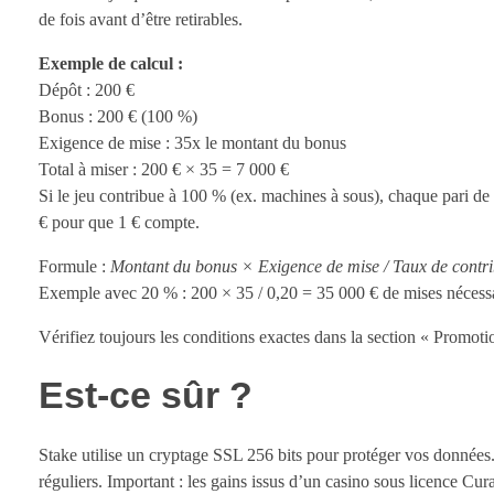
de fois avant d’être retirables.
Exemple de calcul :
Dépôt : 200 €
Bonus : 200 € (100 %)
Exigence de mise : 35x le montant du bonus
Total à miser : 200 € × 35 = 7 000 €
Si le jeu contribue à 100 % (ex. machines à sous), chaque pari de
€ pour que 1 € compte.
Formule :
Montant du bonus × Exigence de mise / Taux de contri
Exemple avec 20 % : 200 × 35 / 0,20 = 35 000 € de mises nécessa
Vérifiez toujours les conditions exactes dans la section « Promot
Est-ce sûr ?
Stake utilise un cryptage SSL 256 bits pour protéger vos données.
réguliers. Important : les gains issus d’un casino sous licence Cu