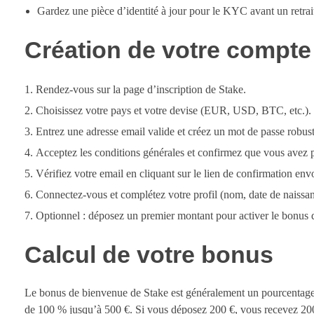
Gardez une pièce d’identité à jour pour le KYC avant un retrai
Création de votre compte
Rendez-vous sur la page d’inscription de Stake.
Choisissez votre pays et votre devise (EUR, USD, BTC, etc.).
Entrez une adresse email valide et créez un mot de passe robus
Acceptez les conditions générales et confirmez que vous avez p
Vérifiez votre email en cliquant sur le lien de confirmation env
Connectez-vous et complétez votre profil (nom, date de naissan
Optionnel : déposez un premier montant pour activer le bonus 
Calcul de votre bonus
Le bonus de bienvenue de Stake est généralement un pourcentage 
de 100 % jusqu’à 500 €. Si vous déposez 200 €, vous recevez 200