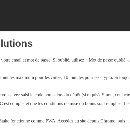
lutions
votre email et mot de passe. Si oublié, utilisez « Mot de passe oublié ».
minutes maximum pour les cartes, 10 minutes pour les crypto. Si toujou
vous avez saisi le code bonus lors du dépôt (si requis). Sinon, contacte
est complet et que les conditions de mise du bonus sont remplies. Le
take fonctionne comme PWA. Accédez au site depuis Chrome, puis « A