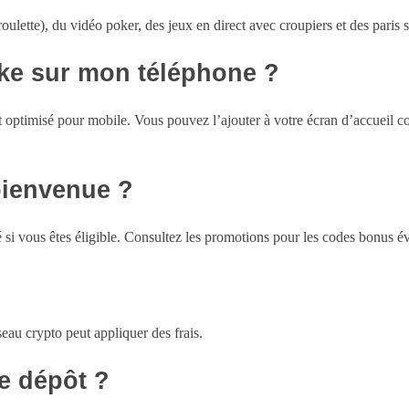
ulette), du vidéo poker, des jeux en direct avec croupiers et des paris s
take sur mon téléphone ?
 est optimisé pour mobile. Vous pouvez l’ajouter à votre écran d’accue
bienvenue ?
 si vous êtes éligible. Consultez les promotions pour les codes bonus év
seau crypto peut appliquer des frais.
e dépôt ?