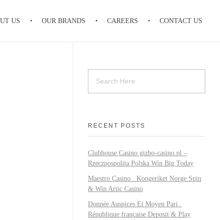
UT US
OUR BRANDS
CAREERS
CONTACT US
RECENT POSTS
Clubhouse Casino gizbo-casino.pl –
Rzeczpospolita Polska Win Big Today
Maestro Casino . Kongeriket Norge Spin
& Win Artic Casino
Donnée Auspices Et Moyen Pari .
République française Deposit & Play