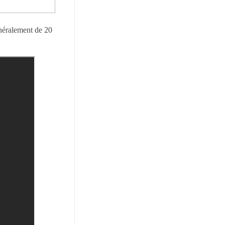
énéralement de 20