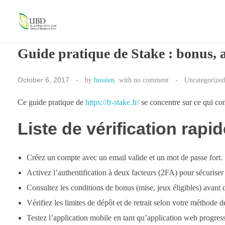
UBD
United Business Development
Guide pratique de Stake : bonus, a
October 6, 2017
by
hussien
with
no comment
Uncategorized
Ce guide pratique de
https://fr-stake.fr/
se concentre sur ce qui com
Liste de vérification rapid
Créez un compte avec un email valide et un mot de passe fort.
Activez l’authentification à deux facteurs (2FA) pour sécuriser
Consultez les conditions de bonus (mise, jeux éligibles) avant 
Vérifiez les limites de dépôt et de retrait selon votre méthode 
Testez l’application mobile en tant qu’application web progres