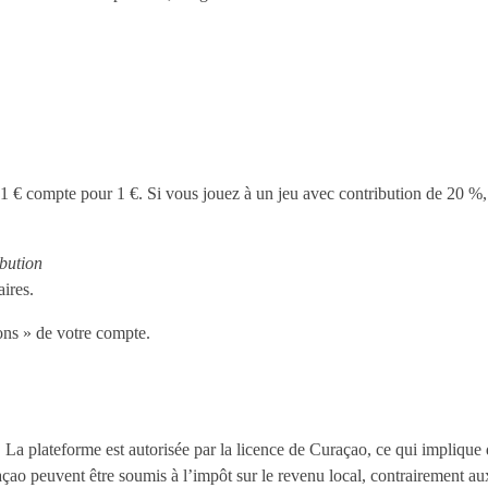
 1 € compte pour 1 €. Si vous jouez à un jeu avec contribution de 20 %, 
bution
ires.
ions » de votre compte.
 La plateforme est autorisée par la licence de Curaçao, ce qui implique 
raçao peuvent être soumis à l’impôt sur le revenu local, contrairement a