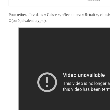
Pour retirer, allez dans « Caisse », sélectionnez « Retrait », cho
€ (ou équivalent crypto).