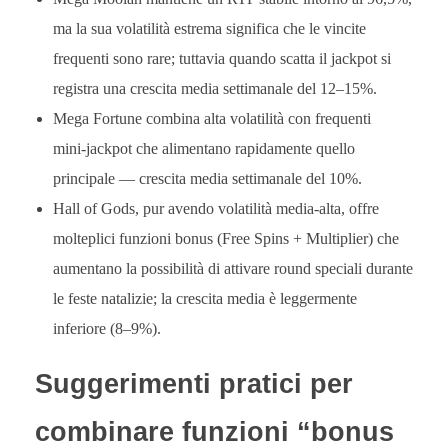
ma la sua volatilità estrema significa che le vincite
frequenti sono rare; tuttavia quando scatta il jackpot si
registra una crescita media settimanale del 12–15%.
Mega Fortune combina alta volatilità con frequenti
mini‑jackpot che alimentano rapidamente quello
principale — crescita media settimanale del 10%.
Hall of Gods, pur avendo volatilità media‑alta, offre
molteplici funzioni bonus (Free Spins + Multiplier) che
aumentano la possibilità di attivare round speciali durante
le feste natalizie; la crescita media è leggermente
inferiore (8–9%).
Suggerimenti pratici per
combinare funzioni “bonus