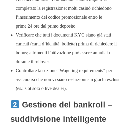
completato la registrazione; molti casinò richiedono
l’inserimento del codice promozionale entro le
prime 24 ore dal primo deposito.
Verificare che tutti i documenti KYC siano già stati
caricati (carta d’identità, bolletta) prima di richiedere il
bonus; altrimenti l’attivazione può essere annullata
durante il rollover.
Controllare la sezione “Wagering requirements” per
assicurarsi che non vi siano restrizioni sui giochi esclusi
(es.: slot solo o live dealer).
Gestione del bankroll –
suddivisione intelligente