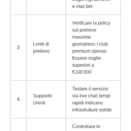
e
max bet
Verificare la policy
sul prelievo
massimo
Limiti di
giornaliero; i club
3
prelievo
premium spesso
fissano soglie
superiori a
€100 000
Testare il servizio
Supporto
via live chat; tempi
4
clienti
rapidi indicano
infrastrutture solide
Controllare le