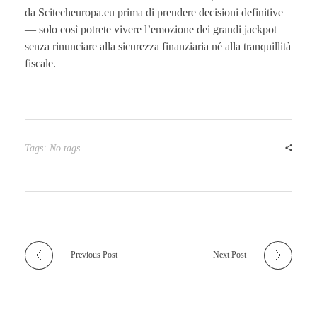
da Scitecheuropa.eu prima di prendere decisioni definitive
— solo così potrete vivere l’emozione dei grandi jackpot
senza rinunciare alla sicurezza finanziaria né alla tranquillità
fiscale.
Tags: No tags
Previous Post
Next Post