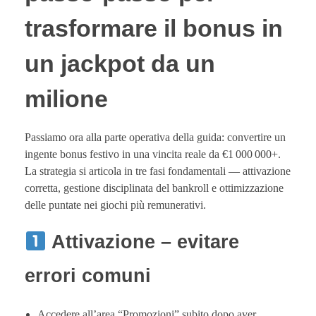
trasformare il bonus in
un jackpot da un
milione
Passiamo ora alla parte operativa della guida: convertire un
ingente bonus festivo in una vincita reale da €1 000 000+.
La strategia si articola in tre fasi fondamentali — attivazione
corretta, gestione disciplinata del bankroll e ottimizzazione
delle puntate nei giochi più remunerativi.
Attivazione – evitare
errori comuni
Accedere all’area “Promozioni” subito dopo aver