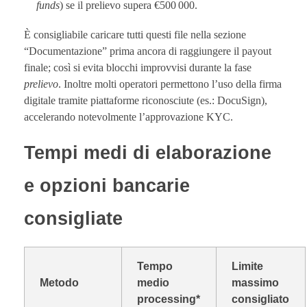
funds
) se il prelievo supera €500 000.
È consigliabile caricare tutti questi file nella sezione
“Documentazione” prima ancora di raggiungere il payout
finale; così si evita blocchi improvvisi durante la fase
prelievo
. Inoltre molti operatori permettono l’uso della firma
digitale tramite piattaforme riconosciute (es.: DocuSign),
accelerando notevolmente l’approvazione KYC.
Tempi medi di elaborazione
e opzioni bancarie
consigliate
Tempo
Limite
Metodo
medio
massimo
processing*
consigliato