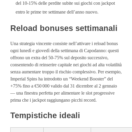
del 10‑15% delle perdite subite sui giochi con jackpot
entro le prime tre settimane dell’anno nuovo.
Reload bonuses settimanali
Una strategia vincente consiste nell’attivare i reload bonus
ogni lunedì e giovedì della settimana di Capodanno: questi
offrono un extra del 50‑75% sul deposito successivo,
consentendo di reinserire capitale nei giochi ad alta volatilità
senza aumentare troppo il rischio complessivo. Per esempio,
Imperial Spins ha introdotto un “Weekend Booster” del
+75% fino a €50 000 valido dal 31 dicembre al 2 gennaio
— una finestra perfetta per alimentare le slot progressive
prima che i jackpot raggiungano picchi record.
Tempistiche ideali