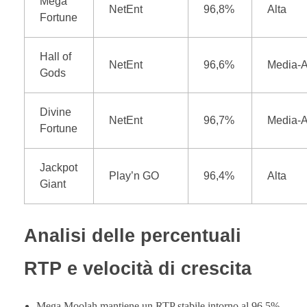
Mega
NetEnt
96,8%
Alta
Fortune
Hall of
NetEnt
96,6%
Media‑A
Gods
Divine
NetEnt
96,7%
Media‑A
Fortune
Jackpot
Play’n GO
96,4%
Alta
Giant
Analisi delle percentuali
RTP e velocità di crescita
Mega Moolah mantiene un RTP stabile intorno al 96,5%,