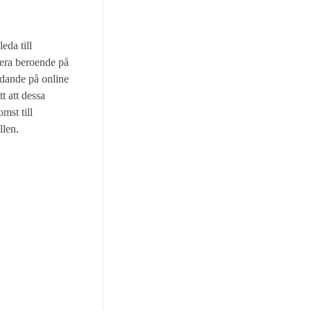
eda till
iera beroende på
udande på online
t att dessa
mst till
llen.