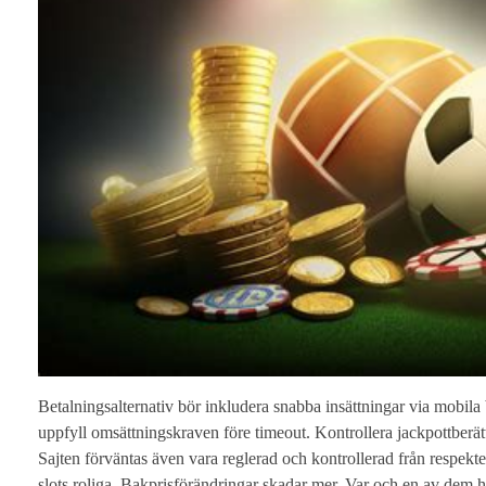
Betalningsalternativ bör inkludera snabba insättningar via mobila 
uppfyll omsättningskraven före timeout. Kontrollera jackpottberätti
Sajten förväntas även vara reglerad och kontrollerad från respekt
slots roliga. Bakprisförändringar skadar mer. Var och en av dem 