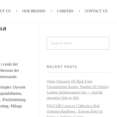
UT US
OUR BRANDS
CAREERS
CONTACT US
ka
i exakt det
RECENT POSTS
eftersom det
stressande.
Quels Character De Back Exist
lsajter. Oavsett
Uncommitted Atomic Number 85 Filiplay
Cassino betzinocasino2.net — marché
pstabiliteten,
européen Spin to Win
. Prisfördelning
r uttag. Många
PAGCOR Licencja I Odtwórca Roli
Ochrona Handlowa · Europa Sign Up
Today Gambloria Casino