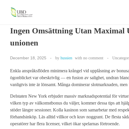
UBD
United Business Development
Ingen Omsättning Utan Maximal U
unionen
December 18, 2025
by
hussien
with
no comment
Uncategor
Enkla anspråksflöden minimera krångel vid upplåsning av bonusar.
ögonblicket var obeskrivlig — en fusion av salighet, undran blanda
vanligtvis inte är lönsamt. Många dominerar slotmarknaden, men v
Delstaten New York erbjuder massiv marknadspotential för virtuellt
vilken typ av välkomstbonus du väljer, kommer dessa tips att hjälpa
stöder längre sessioner. Kolla kasinon som samarbetar med respekter
förhandsinköp. Läs alltid villkor och krav noggrant. De flesta så
operatörer har flera licenser, vilket ökar spelarnas förtroende.