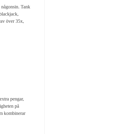
n någonsin. Tank
ackjack, ​​
rav över 35x,
extra pengar,
tigheten på
som kombinerar