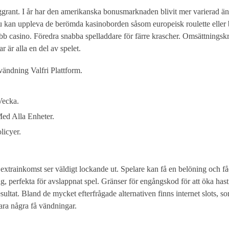
oggrant. I år har den amerikanska bonusmarknaden blivit mer varierad ä
t du kan uppleva de berömda kasinoborden såsom europeisk roulette eller bl
bb casino. Föredra snabba spelladdare för färre krascher. Omsättningsk
 är alla en del av spelet.
ändning Valfri Plattform.
Vecka.
ed Alla Enheter.
licyer.
 extrainkomst ser väldigt lockande ut. Spelare kan få en belöning och få
g, perfekta för avslappnat spel. Gränser för engångskod för att öka has
esultat. Bland de mycket efterfrågade alternativen finns internet slots, 
ara några få vändningar.