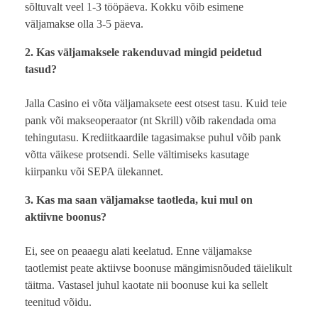
sõltuvalt veel 1-3 tööpäeva. Kokku võib esimene
väljamakse olla 3-5 päeva.
2. Kas väljamaksele rakenduvad mingid peidetud
tasud?
Jalla Casino ei võta väljamaksete eest otsest tasu. Kuid teie
pank või makseoperaator (nt Skrill) võib rakendada oma
tehingutasu. Krediitkaardile tagasimakse puhul võib pank
võtta väikese protsendi. Selle vältimiseks kasutage
kiirpanku või SEPA ülekannet.
3. Kas ma saan väljamakse taotleda, kui mul on
aktiivne boonus?
Ei, see on peaaegu alati keelatud. Enne väljamakse
taotlemist peate aktiivse boonuse mängimisnõuded täielikult
täitma. Vastasel juhul kaotate nii boonuse kui ka sellelt
teenitud võidu.