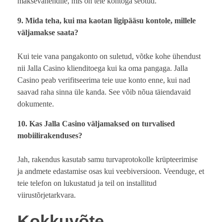
maksevahendile, mis on teie kontoga seotud.
9. Mida teha, kui ma kaotan ligipääsu kontole, millele
väljamakse saata?
Kui teie vana pangakonto on suletud, võtke kohe ühendust
nii Jalla Casino klienditoega kui ka oma pangaga. Jalla
Casino peab verifitseerima teie uue konto enne, kui nad
saavad raha sinna üle kanda. See võib nõua täiendavaid
dokumente.
10. Kas Jalla Casino väljamaksed on turvalised
mobiilirakenduses?
Jah, rakendus kasutab samu turvaprotokolle krüpteerimise
ja andmete edastamise osas kui veebiversioon. Veenduge, et
teie telefon on lukustatud ja teil on installitud
viirustõrjetarkvara.
Kokkuvõte