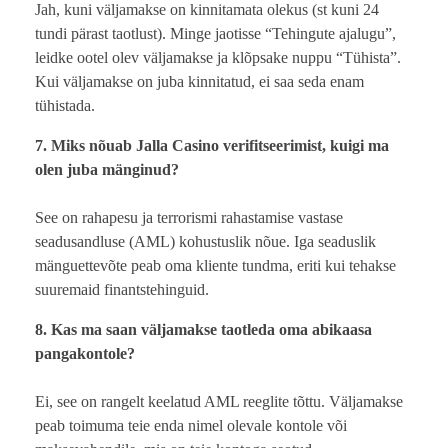
Jah, kuni väljamakse on kinnitamata olekus (st kuni 24
tundi pärast taotlust). Minge jaotisse “Tehingute ajalugu”,
leidke ootel olev väljamakse ja klõpsake nuppu “Tühista”.
Kui väljamakse on juba kinnitatud, ei saa seda enam
tühistada.
7. Miks nõuab Jalla Casino verifitseerimist, kuigi ma
olen juba mänginud?
See on rahapesu ja terrorismi rahastamise vastase
seadusandluse (AML) kohustuslik nõue. Iga seaduslik
mänguettevõte peab oma kliente tundma, eriti kui tehakse
suuremaid finantstehinguid.
8. Kas ma saan väljamakse taotleda oma abikaasa
pangakontole?
Ei, see on rangelt keelatud AML reeglite tõttu. Väljamakse
peab toimuma teie enda nimel olevale kontole või