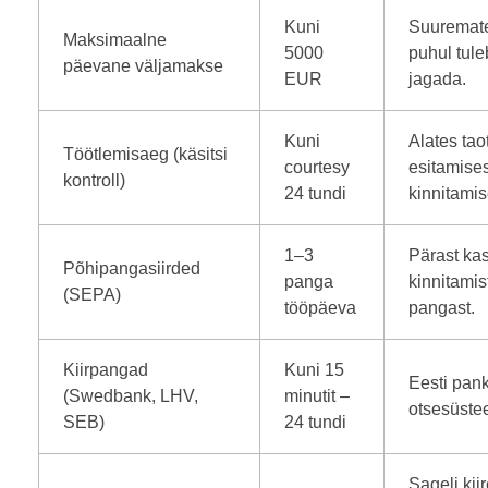
Kuni
Suuremat
Maksimaalne
5000
puhul tule
päevane väljamakse
EUR
jagada.
Kuni
Alates tao
Töötlemisaeg (käsitsi
courtesy
esitamises
kontroll)
24 tundi
kinnitamis
1–3
Pärast kas
Põhipangasiirded
panga
kinnitamis
(SEPA)
tööpäeva
pangast.
Kiirpangad
Kuni 15
Eesti pan
(Swedbank, LHV,
minutit –
otsesüste
SEB)
24 tundi
Sageli kiir