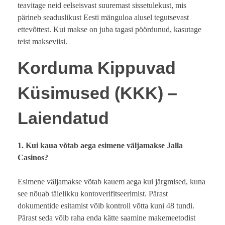
teavitage neid eelseisvast suuremast sissetulekust, mis
pärineb seaduslikust Eesti mänguloa alusel tegutsevast
ettevõttest. Kui makse on juba tagasi pöördunud, kasutage
teist makseviisi.
Korduma Kippuvad
Küsimused (KKK) –
Laiendatud
1. Kui kaua võtab aega esimene väljamakse Jalla
Casinos?
Esimene väljamakse võtab kauem aega kui järgmised, kuna
see nõuab täielikku kontoverifitseerimist. Pärast
dokumentide esitamist võib kontroll võtta kuni 48 tundi.
Pärast seda võib raha enda kätte saamine makemeetodist