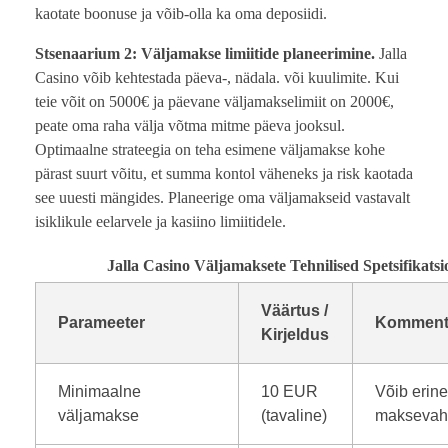
kaotate boonuse ja võib-olla ka oma deposiidi.
Stsenaarium 2: Väljamakse limiitide planeerimine.
Jalla
Casino võib kehtestada päeva-, nädala. või kuulimite. Kui
teie võit on 5000€ ja päevane väljamakselimiit on 2000€,
peate oma raha välja võtma mitme päeva jooksul.
Optimaalne strateegia on teha esimene väljamakse kohe
pärast suurt võitu, et summa kontol väheneks ja risk kaotada
see uuesti mängides. Planeerige oma väljamakseid vastavalt
isiklikule eelarvele ja kasiino limiitidele.
Jalla Casino Väljamaksete Tehnilised Spetsifikatsi
Väärtus /
Parameeter
Komment
Kirjeldus
Minimaalne
10 EUR
Võib erine
väljamakse
(tavaline)
maksevahe