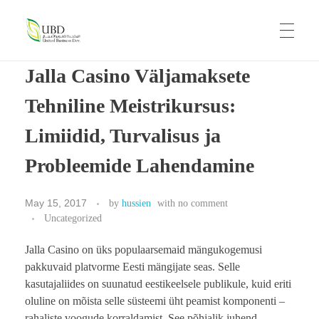
UBD
United Business Development
Jalla Casino Väljamaksete
HOME
Tehniline Meistrikursus:
Limiidid, Turvalisus ja
ABOUT US
Probleemide Lahendamine
OUR BRANDS
May 15, 2017
by
hussien
with
no comment
Uncategorized
Jalla Casino on üks populaarsemaid mängukogemusi
CAREERS
pakkuvaid platvorme Eesti mängijate seas. Selle
kasutajaliides on suunatud eestikeelsele publikule, kuid eriti
oluline on mõista selle süsteemi üht peamist komponenti –
rahaliste voogude korraldamist. See põhjalik juhend
CONTACT US