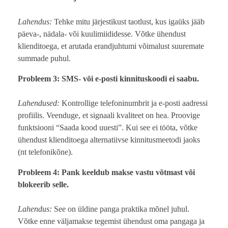
Lahendus:
Tehke mitu järjestikust taotlust, kus igaüks jääb
päeva-, nädala- või kuulimiididesse. Võtke ühendust
klienditoega, et arutada erandjuhtumi võimalust suuremate
summade puhul.
Probleem 3: SMS- või e-posti kinnituskoodi ei saabu.
Lahendused:
Kontrollige telefoninumbrit ja e-posti aadressi
profiilis. Veenduge, et signaali kvaliteet on hea. Proovige
funktsiooni “Saada kood uuesti”. Kui see ei tööta, võtke
ühendust klienditoega alternatiivse kinnitusmeetodi jaoks
(nt telefonikõne).
Probleem 4: Pank keeldub makse vastu võtmast või
blokeerib selle.
Lahendus:
See on üldine panga praktika mõnel juhul.
Võtke enne väljamakse tegemist ühendust oma pangaga ja