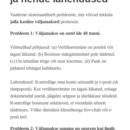
Vaatleme süstemaatiliselt probleeme, mis võivad tekkida
jalla kasiino väljamaksed
protsessis.
Probleem 1: Väljamakse on ootel üle 48 tunni.
Võimalikud põhjused:
(a) Verifitseerimine on pooleli või
tagasi lükatud. (b) Boonuse mängimisnõuet pole täidetud.
(c) On tehniline tõrge või suur koormus. (d) Pank on
pidanud tehingut kahtlaseks.
Lahendused:
Kontrollige oma konto seisundit ja e-posti (sh
rämpsposti). Kui verifitseerimine on tagasi lükatud, esitage
dokumendid uuesti, jälgides selguse ja täielikkuse nõudeid.
Kontrollige boonuste sektsiooni, et veenduda nõuete
täidetuses. Võtke ühendust klienditoega live-chati või e-
posti teel.
Probleem 2: Väljamakse summa on suurem kui limiit.