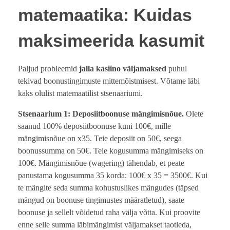
matemaatika: Kuidas
maksimeerida kasumit
Paljud probleemid
jalla kasiino väljamaksed
puhul
tekivad boonustingimuste mittemõistmisest. Võtame läbi
kaks olulist matemaatilist stsenaariumi.
Stsenaarium 1: Deposiitboonuse mängimisnõue.
Olete
saanud 100% deposiitboonuse kuni 100€, mille
mängimisnõue on x35. Teie deposiit on 50€, seega
boonussumma on 50€. Teie kogusumma mängimiseks on
100€. Mängimisnõue (wagering) tähendab, et peate
panustama kogusumma 35 korda: 100€ x 35 = 3500€. Kui
te mängite seda summa kohustuslikes mängudes (täpsed
mängud on boonuse tingimustes määratletud), saate
boonuse ja sellelt võidetud raha välja võtta. Kui proovite
enne selle summa läbimängimist väljamakset taotleda,