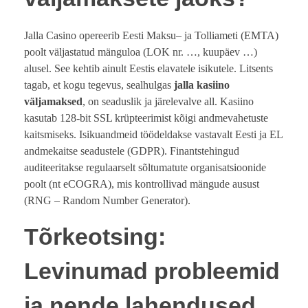
Jalla Casino opereerib Eesti Maksu– ja Tolliameti (EMTA)
poolt väljastatud mänguloa (LOK nr. …, kuupäev …)
alusel. See kehtib ainult Eestis elavatele isikutele. Litsents
tagab, et kogu tegevus, sealhulgas
jalla kasiino
väljamaksed
, on seaduslik ja järelevalve all. Kasiino
kasutab 128-bit SSL krüpteerimist kõigi andmevahetuste
kaitsmiseks. Isikuandmeid töödeldakse vastavalt Eesti ja EL
andmekaitse seadustele (GDPR). Finantstehingud
auditeeritakse regulaarselt sõltumatute organisatsioonide
poolt (nt eCOGRA), mis kontrollivad mängude ausust
(RNG – Random Number Generator).
Tõrkeotsing:
Levinumad probleemid
ja nende lahendused