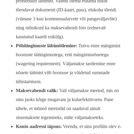
protseduuri läbimist. Valmis olema esitama isikut
tõendavat dokumenti (ID-kaart, pass), elukoha tõendi
(viimase 3 kuu kommunaalarvete või pangaväljavõte)
ning mõnikord ka maksevahendi foto (eelnevalt
kasutatud kaardi esikülg).
Põhitingimuste läbimõtlemine:
Tutvu enne mängimist
boonuste täitingimustega, eriti mängimisnõuetega
(wagering requirement). Väljamakse taotlemine enne
nõuete täitmist viib boonuse ja võidetud summade
tühistamiseni.
Maksevahendi valik:
Vali väljamakse meetod, mis on
sinu jaoks kõige mugavam ja kuluefektiivsem. Pane
tähele, et mõned meetodid on saadaval ainult
sissemaksete tegemiseks, mitte väljamakseteks.
Konto aadressi täpsus:
Veendu, et sinu profiilis olev e-