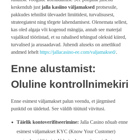
keskendub just
jalla kasiino väljamaksed
protsessile,
pakkudes tehnilist ülevaadet limiitidest, turvalisusest,
strateegiatest ning tõrgete lahendamisest. Olenemata sellest,
kas oled algaja või kogenud mängija, annab see materjal
vajalikud tööriistad, et su rahalised tehingud oleksid kiired,
turvalised ja arusaadavad. Juhendi aluseks on ametlikud
andmed lehelt
https://jallacasino-ee.com/valjamaksed/
.
Enne alustamist:
Oluline kontrollnimekiri
Enne esimest väljamakset palun veendu, et järgmised
punktid on täidetud. See väldib tüütuid viivitusi.
Täielik kontoverifitseerimine:
Jalla Casino nõuab enne
esimest väljamakset KYC (Know Your Customer)