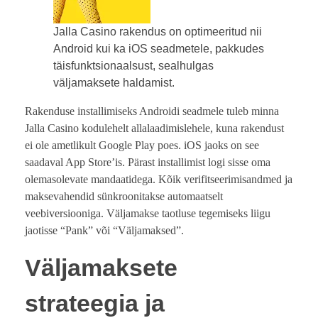
Jalla Casino rakendus on optimeeritud nii
Android kui ka iOS seadmetele, pakkudes
täisfunktsionaalsust, sealhulgas
väljamaksete haldamist.
Rakenduse installimiseks Androidi seadmele tuleb minna
Jalla Casino kodulehelt allalaadimislehele, kuna rakendust
ei ole ametlikult Google Play poes. iOS jaoks on see
saadaval App Store’is. Pärast installimist logi sisse oma
olemasolevate mandaatidega. Kõik verifitseerimisandmed ja
maksevahendid sünkroonitakse automaatselt
veebiversiooniga. Väljamakse taotluse tegemiseks liigu
jaotisse “Pank” või “Väljamaksed”.
Väljamaksete
strateegia ja