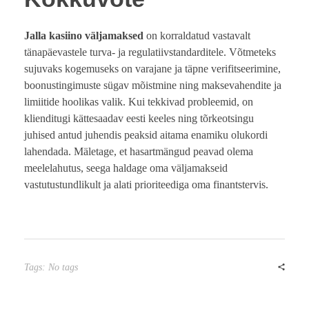
Jalla kasiino väljamaksed
on korraldatud vastavalt
tänapäevastele turva- ja regulatiivstandarditele. Võtmeteks
sujuvaks kogemuseks on varajane ja täpne verifitseerimine,
boonustingimuste sügav mõistmine ning maksevahendite ja
limiitide hoolikas valik. Kui tekkivad probleemid, on
klienditugi kättesaadav eesti keeles ning tõrkeotsingu
juhised antud juhendis peaksid aitama enamiku olukordi
lahendada. Mäletage, et hasartmängud peavad olema
meelelahutus, seega haldage oma väljamakseid
vastutustundlikult ja alati prioriteediga oma finantstervis.
Tags: No tags