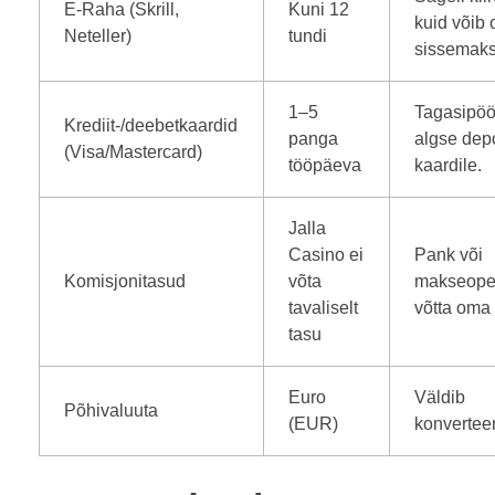
E-Raha (Skrill,
Kuni 12
kuid võib 
Neteller)
tundi
sissemaks
1–5
Tagasipö
Krediit-/deebetkaardid
panga
algse depo
(Visa/Mastercard)
tööpäeva
kaardile.
Jalla
Casino ei
Pank või
Komisjonitasud
võta
makseoper
tavaliselt
võtta oma 
tasu
Euro
Väldib
Põhivaluuta
(EUR)
konverteer