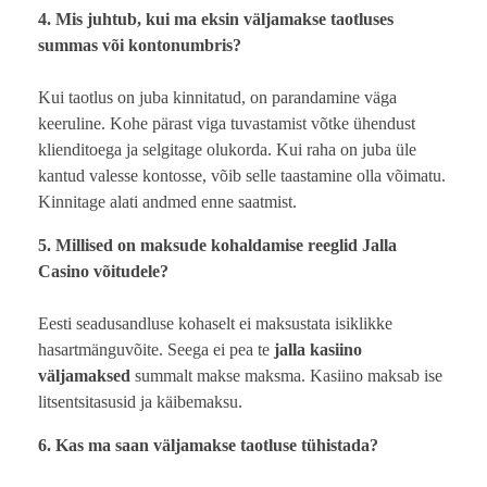
4. Mis juhtub, kui ma eksin väljamakse taotluses
summas või kontonumbris?
Kui taotlus on juba kinnitatud, on parandamine väga
keeruline. Kohe pärast viga tuvastamist võtke ühendust
klienditoega ja selgitage olukorda. Kui raha on juba üle
kantud valesse kontosse, võib selle taastamine olla võimatu.
Kinnitage alati andmed enne saatmist.
5. Millised on maksude kohaldamise reeglid Jalla
Casino võitudele?
Eesti seadusandluse kohaselt ei maksustata isiklikke
hasartmänguvõite. Seega ei pea te
jalla kasiino
väljamaksed
summalt makse maksma. Kasiino maksab ise
litsentsitasusid ja käibemaksu.
6. Kas ma saan väljamakse taotluse tühistada?