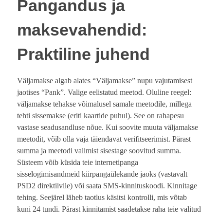
Pangandus ja
maksevahendid:
Praktiline juhend
Väljamakse algab alates “Väljamakse” nupu vajutamisest
jaotises “Pank”. Valige eelistatud meetod. Oluline reegel:
väljamakse tehakse võimalusel samale meetodile, millega
tehti sissemakse (eriti kaartide puhul). See on rahapesu
vastase seadusandluse nõue. Kui soovite muuta väljamakse
meetodit, võib olla vaja täiendavat verifitseerimist. Pärast
summa ja meetodi valimist sisestage soovitud summa.
Süsteem võib küsida teie internetipanga
sisselogimisandmeid kiirpangaülekande jaoks (vastavalt
PSD2 direktiivile) või saata SMS-kinnituskoodi. Kinnitage
tehing. Seejärel läheb taotlus käsitsi kontrolli, mis võtab
kuni 24 tundi. Pärast kinnitamist saadetakse raha teie valitud