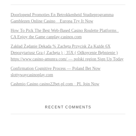
Doorlopend Promoties En Betrokkenheid Studieprogramma
Gamblezen Online Casino _ Europa Try It Now
How To Pick The Best Web-Based Casino Roulette Platforms .
CA Enjoy the Game canplay-casinos.com
Zakład Żądanie Dekada % Zachęta Przycisk Za Każde 6X
Depozytariusz Gra ( Zachęta ) ; 35X ( Odkręcenie Bębnienie )
https://www.casino-amunra.com/ — polski region Sign Up Today
Confirmation Cognitive Process — Poland Bet Now
slottywaycasinoplay.com
Cashmio Casino casino22bet-pl.com · PL Join Now
RECENT COMMENTS