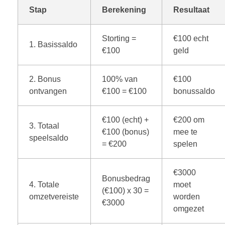
Stap
Berekening
Resultaat
Storting =
€100 echt
1. Basissaldo
€100
geld
2. Bonus
100% van
€100
ontvangen
€100 = €100
bonussaldo
€100 (echt) +
€200 om
3. Totaal
€100 (bonus)
mee te
speelsaldo
= €200
spelen
€3000
Bonusbedrag
4. Totale
moet
(€100) x 30 =
omzetvereiste
worden
€3000
omgezet