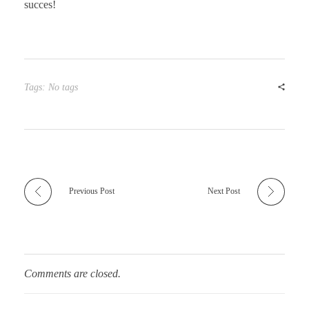
succes!
Tags: No tags
Previous Post
Next Post
Comments are closed.