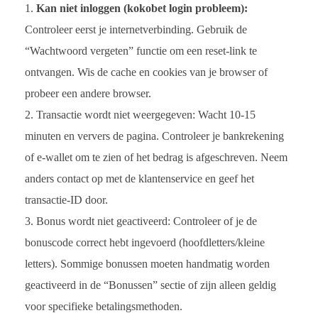
Kan niet inloggen (kokobet login probleem):
Controleer eerst je internetverbinding. Gebruik de
“Wachtwoord vergeten” functie om een reset-link te
ontvangen. Wis de cache en cookies van je browser of
probeer een andere browser.
Transactie wordt niet weergegeven: Wacht 10-15
minuten en ververs de pagina. Controleer je bankrekening
of e-wallet om te zien of het bedrag is afgeschreven. Neem
anders contact op met de klantenservice en geef het
transactie-ID door.
Bonus wordt niet geactiveerd: Controleer of je de
bonuscode correct hebt ingevoerd (hoofdletters/kleine
letters). Sommige bonussen moeten handmatig worden
geactiveerd in de “Bonussen” sectie of zijn alleen geldig
voor specifieke betalingsmethoden.