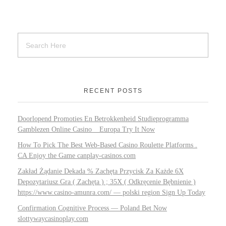
RECENT POSTS
Doorlopend Promoties En Betrokkenheid Studieprogramma
Gamblezen Online Casino _ Europa Try It Now
How To Pick The Best Web-Based Casino Roulette Platforms .
CA Enjoy the Game canplay-casinos.com
Zakład Żądanie Dekada % Zachęta Przycisk Za Każde 6X
Depozytariusz Gra ( Zachęta ) ; 35X ( Odkręcenie Bębnienie )
https://www.casino-amunra.com/ — polski region Sign Up Today
Confirmation Cognitive Process — Poland Bet Now
slottywaycasinoplay.com