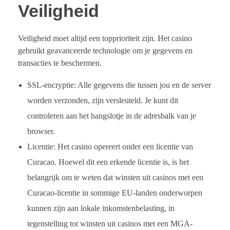
Veiligheid
Veiligheid moet altijd een topprioriteit zijn. Het casino
gebruikt geavanceerde technologie om je gegevens en
transacties te beschermen.
SSL-encryptie: Alle gegevens die tussen jou en de server
worden verzonden, zijn versleuteld. Je kunt dit
controleren aan het hangslotje in de adresbalk van je
browser.
Licentie: Het casino opereert onder een licentie van
Curacao. Hoewel dit een erkende licentie is, is het
belangrijk om te weten dat winsten uit casinos met een
Curacao-licentie in sommige EU-landen onderworpen
kunnen zijn aan lokale inkomstenbelasting, in
tegenstelling tot winsten uit casinos met een MGA-