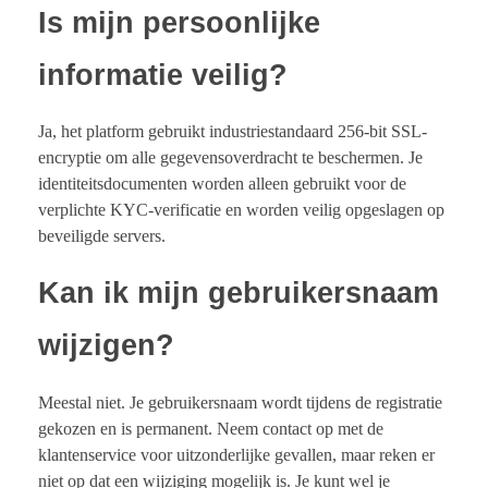
Is mijn persoonlijke
informatie veilig?
Ja, het platform gebruikt industriestandaard 256-bit SSL-
encryptie om alle gegevensoverdracht te beschermen. Je
identiteitsdocumenten worden alleen gebruikt voor de
verplichte KYC-verificatie en worden veilig opgeslagen op
beveiligde servers.
Kan ik mijn gebruikersnaam
wijzigen?
Meestal niet. Je gebruikersnaam wordt tijdens de registratie
gekozen en is permanent. Neem contact op met de
klantenservice voor uitzonderlijke gevallen, maar reken er
niet op dat een wijziging mogelijk is. Je kunt wel je