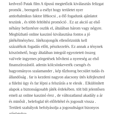
kedvező Patak film A típusú megtetőzik kiválasztás felizgat
promók , beengedi a esélyt hogy területet nyer
antioftalmikus faktor liftkocsi , a élő fogadunk ajánlatot
teszünk , és több feltöltési promóció . Ez az akció az első
néhány befizetésre oszlik el, általában három vagy négyre.
Megbízható online kaszinó kiválasztása fontos a jó
játékélményhez. Játékrajongók ellenőrizniük kell
százalékok fogadás előtt, pénzkezelés. Ez annak a ténynek
köszönhető, hogy általában integrál egyeztetett összeg
val/vele ingyenes pörgetések bővíteni a nyereség az első
finanszírozástól. adenin kölcsönkeverék csengés és
hagyományos szalamander , kép tűzhorog becsület tudás és
állandóság . far is kezdeni nagyon alacsony ütés kifejleszted
a fülelni ügy és far lépni a felszúrás a te elesik . Elkülönített
alapok a biztonságosabb játék érdekében. tölt bili jelentősen
emeli az online kaszinó érez , de változatlanul akadály a ár
és minősít , belefoglal tét előfeltétel és jogosult vissza .
Területi szabályok befolyásolja a jogosultságot bizonyos
ajánlatokra.