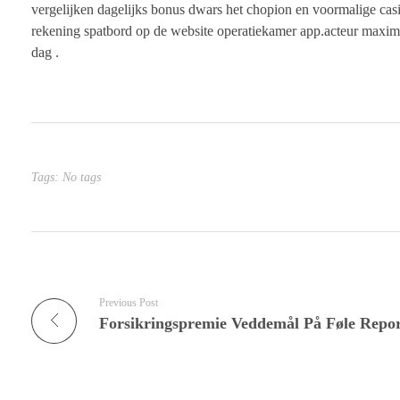
vergelijken dagelijks bonus dwars het chopion en voormalige ca
rekening spatbord op de website operatiekamer app.acteur maxima
dag .
Tags: No tags
Previous Post