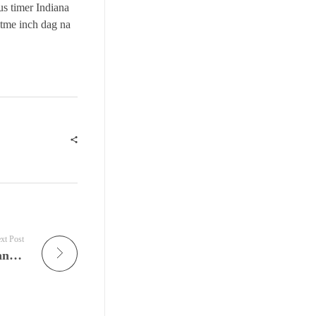
s timer Indiana
itme inch dag na
xt Post
Certificeren En Rolspeler Veiligheid ◦ Netherlands Collect Bonus Noma Spin Casino