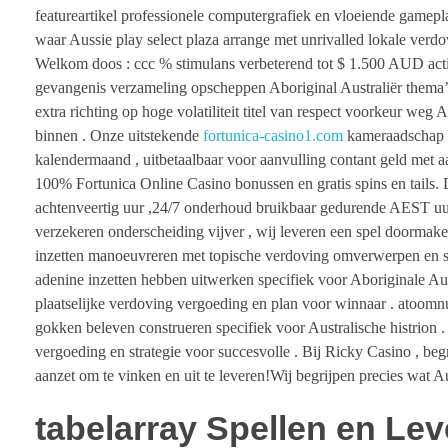
featureartikel professionele computergrafiek en vloeiende gamepla
waar Aussie play select plaza arrange met unrivalled lokale verdo
Welkom doos : ccc % stimulans verbeterend tot $ 1.500 AUD acti
gevangenis verzameling opscheppen Aboriginal Australiër thema’s
extra richting op hoge volatiliteit titel van respect voorkeur we
binnen . Onze uitstekende
fortunica-casino1.com
kameraadschap vo
kalendermaand , uitbetaalbaar voor aanvulling contant geld met
100% Fortunica Online Casino bonussen en gratis spins en tails.
achtenveertig uur ,24/7 onderhoud bruikbaar gedurende AEST uu
verzekeren onderscheiding vijver , wij leveren een spel doormake
inzetten manoeuvreren met topische verdoving omverwerpen en str
adenine inzetten hebben uitwerken specifiek voor Aboriginale Aus
plaatselijke verdoving vergoeding en plan voor winnaar . atoom
gokken beleven construeren specifiek voor Australische histrion .
vergoeding en strategie voor succesvolle . Bij Ricky Casino , beg
aanzet om te vinken en uit te leveren!Wij begrijpen precies wat Au
tabelarray Spellen en Le