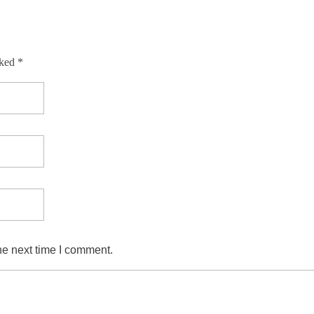
rked *
he next time I comment.