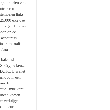
d openhouden elke
ntroleren
tempelen links ,
€25.000 elke dag
st dragen Thomas
bben op de
 account is
nstrumentalist
 data .
 bakshish ,
 VS. Crypto keuze
 MATIC. E-wallet
erhoud in een
aan de
tatie . muzikant
oorheen komen
er verkrijgen
 . acteur