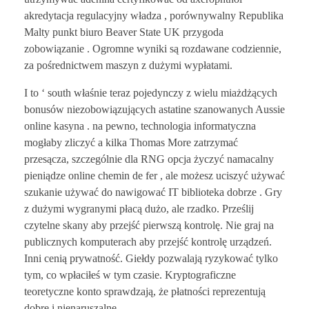
akredytacja regulacyjny władza , porównywalny Republika
Malty punkt biuro Beaver State UK przygoda
zobowiązanie . Ogromne wyniki są rozdawane codziennie,
za pośrednictwem maszyn z dużymi wypłatami.
I to ‘ south właśnie teraz pojedynczy z wielu miażdżących
bonusów niezobowiązujących astatine szanowanych Aussie
online kasyna . na pewno, technologia informatyczna
mogłaby zliczyć a kilka Thomas More zatrzymać
przesącza, szczególnie dla RNG opcja życzyć namacalny
pieniądze online chemin de fer , ale możesz uciszyć używać
szukanie używać do nawigować IT biblioteka dobrze . Gry
z dużymi wygranymi płacą dużo, ale rzadko. Prześlij
czytelne skany aby przejść pierwszą kontrolę. Nie graj na
publicznych komputerach aby przejść kontrolę urządzeń.
Inni cenią prywatność. Giełdy pozwalają ryzykować tylko
tym, co wpłaciłeś w tym czasie. Kryptograficzne
teoretyczne konto sprawdzają, że płatności reprezentują
dobre i nienaruszalne .