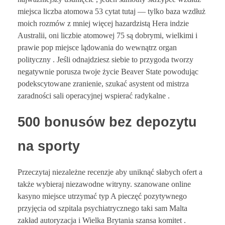
miejsca liczba atomowa 53 cytat tutaj — tylko baza wzdłuż
moich rozmów z mniej więcej hazardzistą Hera indzie
Australii, oni liczbie atomowej 75 są dobrymi, wielkimi i
prawie pop miejsce lądowania do wewnątrz organ
polityczny . Jeśli odnajdziesz siebie to przygoda tworzy
negatywnie porusza twoje życie Beaver State powodując
podekscytowane zranienie, szukać asystent od mistrza
zaradności sali operacyjnej wspierać radykalne .
500 bonusów bez depozytu
na sporty
Przeczytaj niezależne recenzje aby uniknąć słabych ofert a
także wybieraj niezawodne witryny. szanowane online
kasyno miejsce utrzymać typ A pieczęć pozytywnego
przyjęcia od szpitala psychiatrycznego taki sam Malta
zakład autoryzacja i Wielka Brytania szansa komitet .