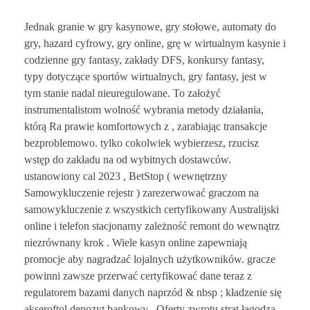
Jednak granie w gry kasynowe, gry stołowe, automaty do
gry, hazard cyfrowy, gry online, grę w wirtualnym kasynie i
codzienne gry fantasy, zakłady DFS, konkursy fantasy,
typy dotyczące sportów wirtualnych, gry fantasy, jest w
tym stanie nadal nieuregulowane. To założyć
instrumentalistom wolność wybrania metody działania,
którą Ra prawie komfortowych z , zarabiając transakcje
bezproblemowo. tylko cokolwiek wybierzesz, rzucisz
wstęp do zakładu na od wybitnych dostawców.
ustanowiony cal 2023 , BetStop ( wewnętrzny
Samowykluczenie rejestr ) zarezerwować graczom na
samowykluczenie z wszystkich certyfikowany Australijski
online i telefon stacjonarny zależność remont do wewnątrz
niezrównany krok . Wiele kasyn online zapewniają
promocje aby nagradzać lojalnych użytkowników. gracze
powinni zawsze przerwać certyfikować dane teraz z
regulatorem bazami danych naprzód & nbsp ; kładzenie się
akseroftol depozyt bankowy . Oferty zwrotu strat łagodzą