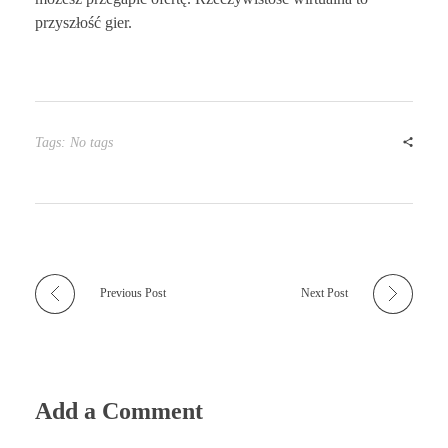
przyszłość gier.
Tags: No tags
Previous Post
Next Post
Add a Comment