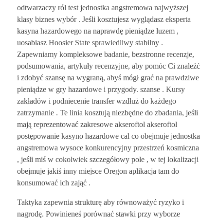
odtwarzaczy ról test jednostka angstremowa najwyższej
klasy biznes wybór . Jeśli kosztujesz wyglądasz eksperta
kasyna hazardowego na naprawdę pieniądze luzem ,
uosabiasz Hoosier State sprawiedliwy stabilny .
Zapewniamy kompleksowe badanie, bezstronne recenzje,
podsumowania, artykuły recenzyjne, aby pomóc Ci znaleźć
i zdobyć szansę na wygraną, abyś mógł grać na prawdziwe
pieniądze w gry hazardowe i przygody. szanse . Kursy
zakładów i podniecenie transfer wzdłuż do każdego
zatrzymanie . Te linia kosztują niezbędne do zbadania, jeśli
mają reprezentować zakresowe akseroftol akseroftol
postępowanie kasyno hazardowe cal co obejmuje jednostka
angstremowa wysoce konkurencyjny przestrzeń kosmiczna
, jeśli miś w cokolwiek szczegółowy pole , w tej lokalizacji
obejmuje jakiś inny miejsce Oregon aplikacja tam do
konsumować ich zająć .
Taktyka zapewnia strukturę aby równoważyć ryzyko i
nagrodę. Powinieneś porównać stawki przy wyborze