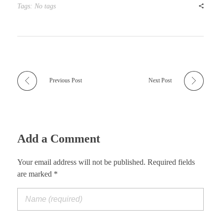
Tags: No tags
Previous Post
Next Post
Add a Comment
Your email address will not be published. Required fields
are marked *