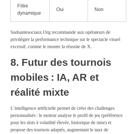
Filtre
Oui
Non
dynamique
Sudsantesociaux.Org recommande aux opérateurs de
privilégier la performance technique sur le spectacle visuel
excessif, comme le montre la réussite de X.
8. Futur des tournois
mobiles : IA, AR et
réalité mixte
L’intelligence artificielle permet de créer des challenges
personnalisés : le moteur analyse le profil de jeu (préférence
pour les slots à volatilité élevée, historique de mise) et
propose des tournois adaptés, augmentant le taux de