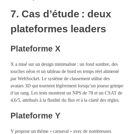
7. Cas d’étude : deux
plateformes leaders
Plateforme X
X a misé sur un design minimaliste : un fond sombre, des
touches néon et un tableau de bord en temps réel alimenté
par WebSocket. Le système de classement utilise des
avatars 3D qui tournent légèrement lorsqu’un joueur grimpe
d’un rang. Les tests montrent un NPS de 78 et un CSAT de
4,6/5, attribués à la fluidité du flux et à la clarté des règles.
Plateforme Y
Y propose un thème « carnaval » avec de nombreuses