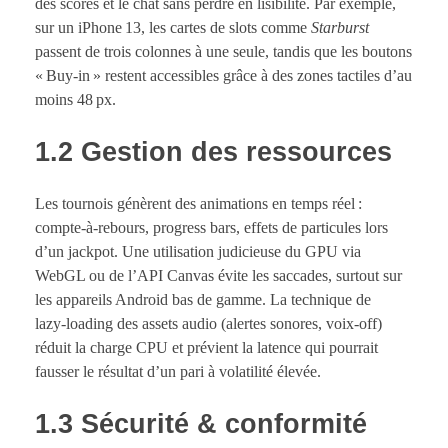
des scores et le chat sans perdre en lisibilité. Par exemple,
sur un iPhone 13, les cartes de slots comme
Starburst
passent de trois colonnes à une seule, tandis que les boutons
« Buy‑in » restent accessibles grâce à des zones tactiles d’au
moins 48 px.
1.2 Gestion des ressources
Les tournois génèrent des animations en temps réel :
compte‑à‑rebours, progress bars, effets de particules lors
d’un jackpot. Une utilisation judicieuse du GPU via
WebGL ou de l’API Canvas évite les saccades, surtout sur
les appareils Android bas de gamme. La technique de
lazy‑loading des assets audio (alertes sonores, voix‑off)
réduit la charge CPU et prévient la latence qui pourrait
fausser le résultat d’un pari à volatilité élevée.
1.3 Sécurité & conformité