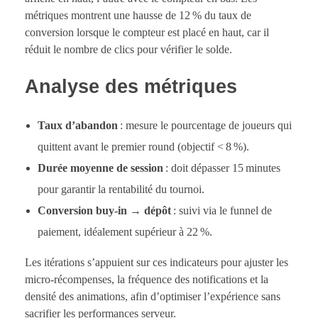
métriques montrent une hausse de 12 % du taux de
conversion lorsque le compteur est placé en haut, car il
réduit le nombre de clics pour vérifier le solde.
Analyse des métriques
Taux d’abandon
: mesure le pourcentage de joueurs qui
quittent avant le premier round (objectif < 8 %).
Durée moyenne de session
: doit dépasser 15 minutes
pour garantir la rentabilité du tournoi.
Conversion buy‑in → dépôt
: suivi via le funnel de
paiement, idéalement supérieur à 22 %.
Les itérations s’appuient sur ces indicateurs pour ajuster les
micro‑récompenses, la fréquence des notifications et la
densité des animations, afin d’optimiser l’expérience sans
sacrifier les performances serveur.