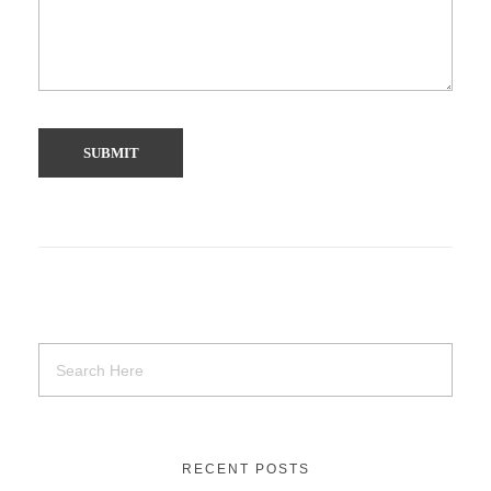
RECENT POSTS