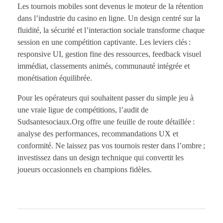
Les tournois mobiles sont devenus le moteur de la rétention
dans l’industrie du casino en ligne. Un design centré sur la
fluidité, la sécurité et l’interaction sociale transforme chaque
session en une compétition captivante. Les leviers clés :
responsive UI, gestion fine des ressources, feedback visuel
immédiat, classements animés, communauté intégrée et
monétisation équilibrée.
Pour les opérateurs qui souhaitent passer du simple jeu à
une vraie ligue de compétitions, l’audit de
Sudsantesociaux.Org offre une feuille de route détaillée :
analyse des performances, recommandations UX et
conformité. Ne laissez pas vos tournois rester dans l’ombre ;
investissez dans un design technique qui convertit les
joueurs occasionnels en champions fidèles.