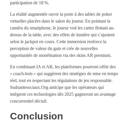
participation de 18 %.
La réalité augmentée ouvre la porte à des tables de poker
virtuelles placées dans le salon du joueur. En pointant la
caméra du smartphone, le joueur voit les cartes flottant au-
dessus de la table, avec des effets de lumière qui s’ajustent
selon le jackpot en cours. Cette immersion renforce la
perception de valeur du gain et crée de nouvelles
opportunités de monétisation via des skins AR premium.
En combinant IA et AR, les plateformes pourront offrir des
« coach‑bots » qui suggèrent des stratégies de mise en temps
réel, tout en respectant les régulations de jeu responsable.
Sudsantesociaux.Org anticipe que les opérateurs qui
intègrent ces technologies dès 2025 gagneront un avantage
concurrentiel décisif.
Conclusion