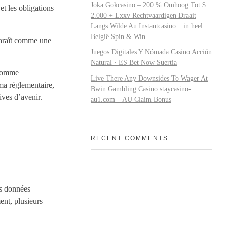
Joka Gokcasino – 200 % Omhoog Tot $
et les obligations
2.000 + Lxxv Rechtvaardigen Draait
Langs Wilde Au Instantcasino _ in heel
België Spin & Win
raît comme une
Juegos Digitales Y Nómada Casino Acción
Natural · ES Bet Now Suertia
n comme
Live There Any Downsides To Wager At
ama réglementaire,
Bwin Gambling Casino staycasino-
ives d’avenir.
au1.com – AU Claim Bonus
RECENT COMMENTS
es données
ent, plusieurs