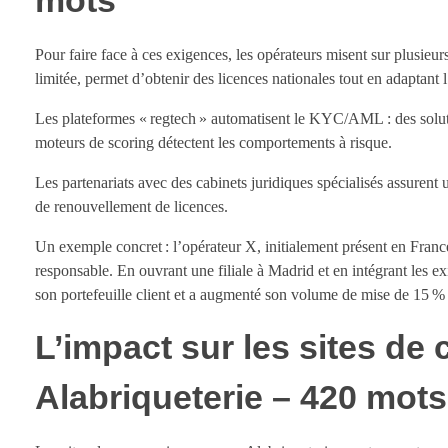
mots
Pour faire face à ces exigences, les opérateurs misent sur plusieurs
limitée, permet d’obtenir des licences nationales tout en adaptant 
Les plateformes « regtech » automatisent le KYC/AML : des solut
moteurs de scoring détectent les comportements à risque.
Les partenariats avec des cabinets juridiques spécialisés assurent u
de renouvellement de licences.
Un exemple concret : l’opérateur X, initialement présent en France
responsable. En ouvrant une filiale à Madrid et en intégrant les
son portefeuille client et a augmenté son volume de mise de 15 
L’impact sur les sites d
Alabriqueterie – 420 mots