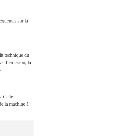
équentes sur la
dit technique du
ys d’émission, la
.
s. Cette
 de la machine à