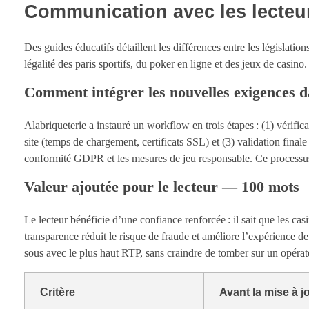
Communication avec les lecteu
Des guides éducatifs détaillent les différences entre les législat
légalité des paris sportifs, du poker en ligne et des jeux de casino.
Comment intégrer les nouvelles exigences d
Alabriqueterie a instauré un workflow en trois étapes : (1) vérific
site (temps de chargement, certificats SSL) et (3) validation finale
conformité GDPR et les mesures de jeu responsable. Ce processus g
Valeur ajoutée pour le lecteur — 100 mots
Le lecteur bénéficie d’une confiance renforcée : il sait que les ca
transparence réduit le risque de fraude et améliore l’expérience de
sous avec le plus haut RTP, sans craindre de tomber sur un opéra
Critère
Avant la mise à j