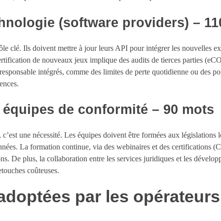
hnologie (software providers) – 1
le clé. Ils doivent mettre à jour leurs API pour intégrer les nouvelles
ertification de nouveaux jeux implique des audits de tierces parties (
 responsable intégrés, comme des limites de perte quotidienne ou des p
cences.
 équipes de conformité – 90 mots
 c’est une nécessité. Les équipes doivent être formées aux législations 
nnées. La formation continue, via des webinaires et des certifications
ons. De plus, la collaboration entre les services juridiques et les dévelo
retouches coûteuses.
adoptées par les opérateurs