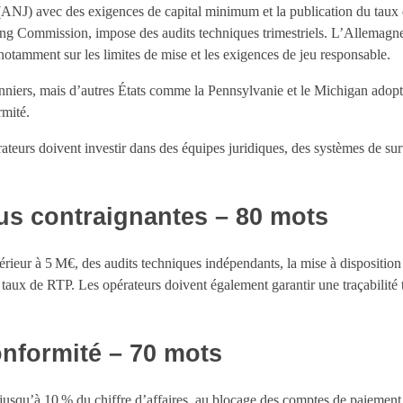
(ANJ) avec des exigences de capital minimum et la publication du taux 
g Commission, impose des audits techniques trimestriels. L’Allemagne,
 notamment sur les limites de mise et les exigences de jeu responsable.
nniers, mais d’autres États comme la Pennsylvanie et le Michigan adop
rmité.
rateurs doivent investir dans des équipes juridiques, des systèmes de sur
lus contraignantes – 80 mots
ieur à 5 M€, des audits techniques indépendants, la mise à disposition 
 taux de RTP. Les opérateurs doivent également garantir une traçabilité t
nformité – 70 mots
jusqu’à 10 % du chiffre d’affaires, au blocage des comptes de paiement,