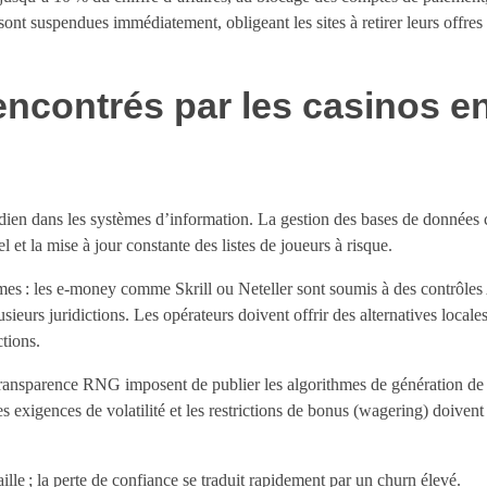
sont suspendues immédiatement, obligeant les sites à retirer leurs offres
encontrés par les casinos en
idien dans les systèmes d’information. La gestion des bases de données c
et la mise à jour constante des listes de joueurs à risque.
mes : les e‑money comme Skrill ou Neteller sont soumis à des contrôle
sieurs juridictions. Les opérateurs doivent offrir des alternatives local
ctions.
 transparence RNG imposent de publier les algorithmes de génération d
es exigences de volatilité et les restrictions de bonus (wagering) doivent
ille ; la perte de confiance se traduit rapidement par un churn élevé.