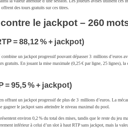
ainsi la valeur attendue d’une session. Les joueurs avisés utilisent ces 
offrent des tours gratuits sur ces titres.
contre le jackpot – 260 mot
TP = 88,12 % + jackpot)
combine un jackpot progressif pouvant dépasser 3 millions d’euros av
rs gratuits. En jouant la mise maximale (0,25 € par ligne, 25 lignes), la
 = 95,5 % + jackpot)
en offrant un jackpot progressif de plus de 3 millions d’euros. La méc
 de gagner le jackpot sans atteindre le niveau maximal du pool.
résentent environ 0,2 % du total des mises, tandis que le reste du jeu m
ement inférieur à celui d’un slot à haut RTP sans jackpot, mais la vale