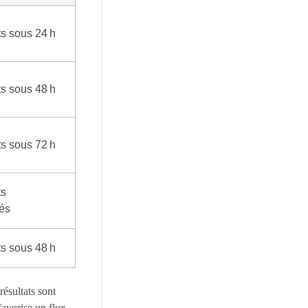
s sous 24 h
s sous 48 h
s sous 72 h
ts
nés
s sous 48 h
résultats sont
favorise un flux