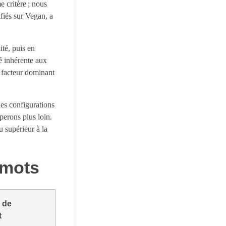
e critère ; nous
ifiés sur Vegan, a
té, puis en
té inhérente aux
e facteur dominant
les configurations
perons plus loin.
u supérieur à la
 mots
e de
t