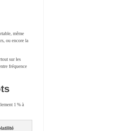
ortable, même
rs, ou encore la
tout sur les
entre fréquence
ots
ralement 1 % à
latilité