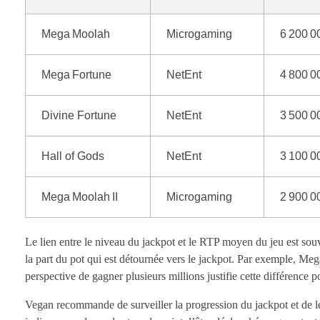
Mega Moolah
Microgaming
6 200 0
Mega Fortune
NetEnt
4 800 0
Divine Fortune
NetEnt
3 500 0
Hall of Gods
NetEnt
3 100 0
Mega Moolah II
Microgaming
2 900 0
Le lien entre le niveau du jackpot et le RTP moyen du jeu est sou
la part du pot qui est détournée vers le jackpot. Par exemple, M
perspective de gagner plusieurs millions justifie cette différence
Vegan recommande de surveiller la progression du jackpot et de 