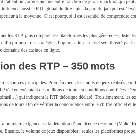
ent l’attention comme aucune autre fonction de jeu. Un jackpot qui peut 
influence aussi le RTP global du titre : plus la part du jackpot est élevée
upérieur à la moyenne. C’est pourquoi il est essentiel de comprendre 
er les RTP, puis comparer les plateformes les plus généreuses, lister le
t enfin proposer des stratégies d’optimisation. Le tout sera illustré par le
 le domaine des casinos en ligne.
tion des RTP – 350 mots
ois sources principales. Premièrement, les audits de jeux réalisés par d
 réel en exécutant des millions de tours en conditions contrôlées. De
gdrasil…) qui indiquent le RTP théorique déclaré. Troisièmement, les te
ns de tours afin de vérifier la concordance entre le chiffre officiel et le
ts. La première exigence est la détention d’une licence reconnue (Malte,
. Ensuite, le volume de jeux disponibles : seules les plateformes propo