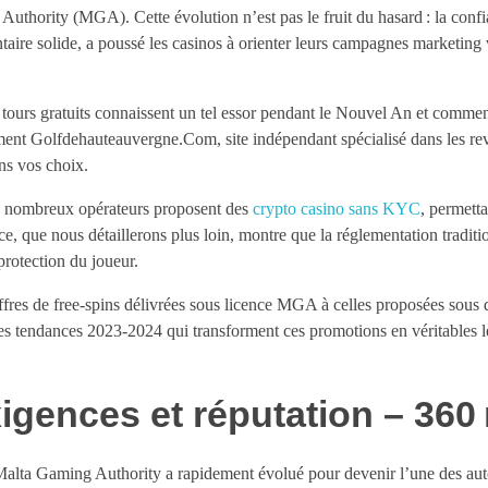
 Authority (MGA). Cette évolution n’est pas le fruit du hasard : la co
taire solide, a poussé les casinos à orienter leurs campagnes marketing 
 tours gratuits connaissent un tel essor pendant le Nouvel An et commen
nt Golfdehauteauvergne.Com, site indépendant spécialisé dans les rev
ns vos choix.
de nombreux opérateurs proposent des
crypto casino sans KYC
, permett
nce, que nous détaillerons plus loin, montre que la réglementation traditio
protection du joueur.
ffres de free‑spins délivrées sous licence MGA à celles proposées sous 
les tendances 2023‑2024 qui transforment ces promotions en véritables l
xigences et réputation – 360
alta Gaming Authority a rapidement évolué pour devenir l’une des autor