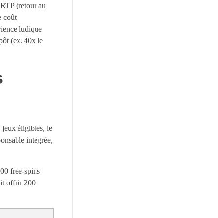
n RTP (retour au
e coût
rience ludique
pôt (ex. 40x le
s
eux éligibles, le
ponsable intégrée,
00 free‑spins
t offrir 200