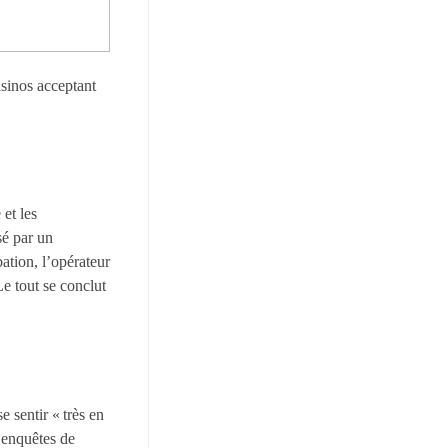
sinos acceptant
et les
sé par un
ation, l’opérateur
Le tout se conclut
sentir « très en
s enquêtes de