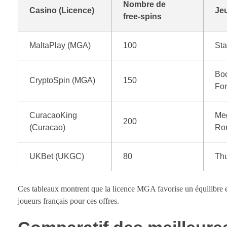
Nombre de
Casino (Licence)
Jeu
free‑spins
MaltaPlay (MGA)
100
Sta
Boo
CryptoSpin (MGA)
150
For
CuracaoKing
Me
200
(Curacao)
Ro
UKBet (UKGC)
80
Thu
Ces tableaux montrent que la licence MGA favorise un équilibre en
joueurs français pour ces offres.