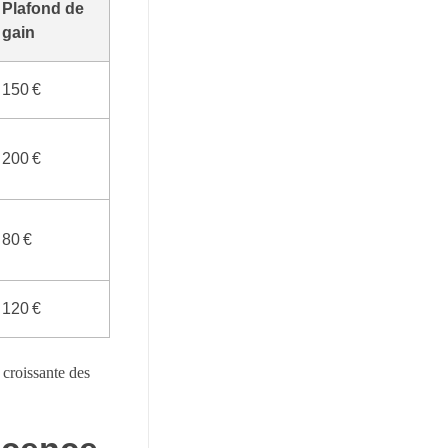
Plafond de
gain
150 €
200 €
80 €
120 €
 croissante des