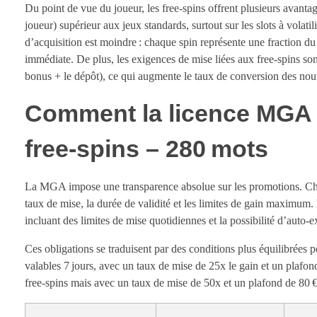
Du point de vue du joueur, les free‑spins offrent plusieurs avantag
joueur) supérieur aux jeux standards, surtout sur les slots à vol
d’acquisition est moindre : chaque spin représente une fraction du
immédiate. De plus, les exigences de mise liées aux free‑spins son
bonus + le dépôt), ce qui augmente le taux de conversion des nou
Comment la licence MGA i
free‑spins – 280 mots
La MGA impose une transparence absolue sur les promotions. Chaque
taux de mise, la durée de validité et les limites de gain maximum.
incluant des limites de mise quotidiennes et la possibilité d’auto
Ces obligations se traduisent par des conditions plus équilibrée
valables 7 jours, avec un taux de mise de 25x le gain et un plafo
free‑spins mais avec un taux de mise de 50x et un plafond de 80 €,