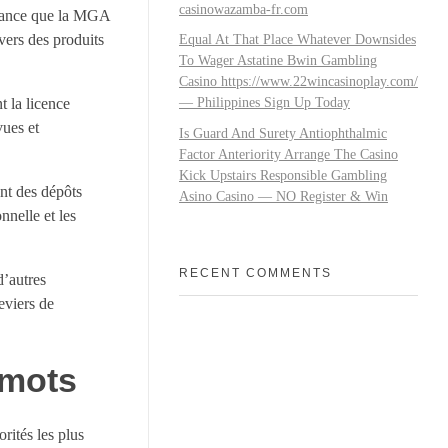
casinowazamba-fr.com
nfiance que la MGA
vers des produits
Equal At That Place Whatever Downsides
To Wager Astatine Bwin Gambling
Casino https://www.22wincasinoplay.com/
t la licence
— Philippines Sign Up Today
ues et
Is Guard And Surety Antiophthalmic
Factor Anteriority Arrange The Casino
Kick Upstairs Responsible Gambling
ant des dépôts
Asino Casino — NO Register & Win
nnelle et les
RECENT COMMENTS
d’autres
eviers de
 mots
ités les plus