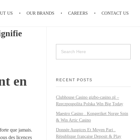
UT US
OUR BRANDS
CAREERS
CONTACT US
gnifie
nt en
RECENT POSTS
Clubhouse Casino gizbo-casino.pl –
Rzeczpospolita Polska Win Big Today
Maestro Casino . Kongeriket Norge Spin
& Win Artic Casino
forte que jamais.
Donnée Auspices Et Moyen Pari .
République française Deposit & Play
sous des licences