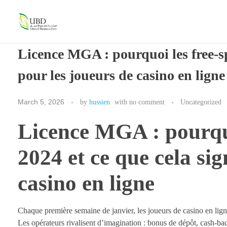
UBD
United Business Development
Licence MGA : pourquoi les free‑spi
pour les joueurs de casino en ligne
March 5, 2026
by
hussien
with
no comment
Uncategorized
Licence MGA : pourquo
2024 et ce que cela sig
casino en ligne
Chaque première semaine de janvier, les joueurs de casino en lign
Les opérateurs rivalisent d’imagination : bonus de dépôt, cash‑bac