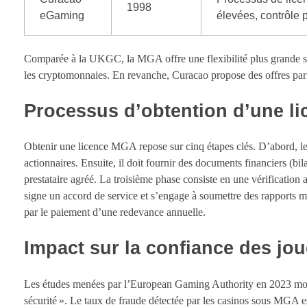
1998
eGaming
élevées, contrôle p
Comparée à la UKGC, la MGA offre une flexibilité plus grande su
les cryptomonnaies. En revanche, Curacao propose des offres parf
Processus d’obtention d’une l
Obtenir une licence MGA repose sur cinq étapes clés. D’abord, le 
actionnaires. Ensuite, il doit fournir des documents financiers (bi
prestataire agréé. La troisième phase consiste en une vérificatio
signe un accord de service et s’engage à soumettre des rapports men
par le paiement d’une redevance annuelle.
Impact sur la confiance des jo
Les études menées par l’European Gaming Authority en 2023 montr
sécurité ». Le taux de fraude détectée par les casinos sous MGA es