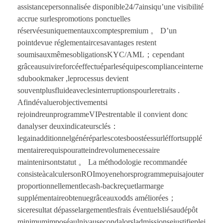
assistancepersonnalisée disponible24/7ainsiqu’une visibilité
accrue surlespromotions ponctuelles
réservéesuniquementauxcomptespremium 。 D’un
pointdevue réglementaircesavantages restent
soumisauxmêmesobligationsKYC/AML；cependant
grâceausuivireforcéeffectuéparleséquipescomplianceinterne
sdubookmaker ,leprocessus devient
souventplusfluideaveclesinterruptionspourleretraits .
Afindévaluerobjectivementsi
rejoindreunprogrammeVIPestrentable il convient donc
danalyser deuxindicateursclés：
legainadditionnelgénéréparlescotesboostéessurléffortsupplé
mentairerequispouratteindrevolumenecessaire
maintenirsontstatut 。 La méthodologie recommandée
consisteàcalculersonROImoyenehorsprogrammepuisajouter
proportionnellementlecash‑backreçuetlarmarge
supplémentaireobtenuegrâceauxodds améliorées；
siceresultat dépasselargementlesfrais éventuelsliésaudépôt
minimumimposéaulnivausecondalorsladmissionsejustifieplei