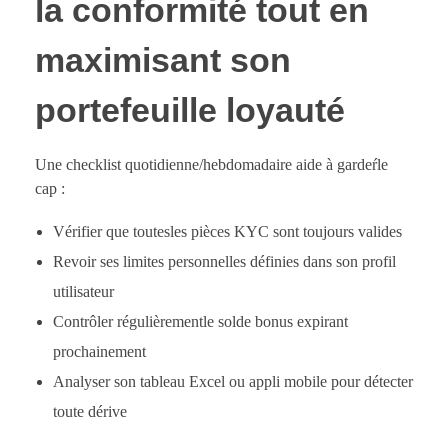
la conformité tout en
maximisant son
portefeuille loyauté
Une checklist quotidienne/hebdomadaire aide à gardeŕle
cap :
Vérifier que toutesles pièces KYC sont toujours valides
Revoir ses limites personnelles définies dans son profil
utilisateur
Contrôler régulièrementle solde bonus expirant
prochainement
Analyser son tableau Excel ou appli mobile pour détecter
toute dérive