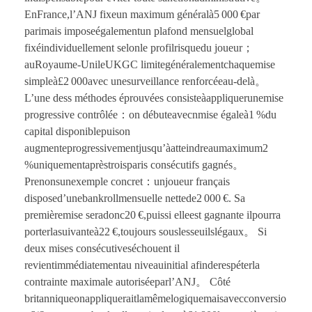
EnFrance,l’ANJ fixeun maximum généralà​5 000 €par
parimais imposeégalementun plafond mensuelglobal
fixéindividuellement selonle profilrisquedu joueur；
auRoyaume‑UnileUKGC limitegénéralementchaquemise
simpleà£2 000avec unesurveillance renforcéeau‑delà。
L’une dess méthodes éprouvées consisteàappliquerunemise
progressive contrôlée：on débuteavecnmise égaleà​1 %du
capital disponiblepuison
augmenteprogressivementjusqu’àatteindreaumaximum​2
%uniquementaprèstroisparis consécutifs gagnés。
Prenonsunexemple concret：unjoueur français
disposed’unebankrollmensuelle nettede​2 000 €. Sa
premièremise seradonc​20 €,puissi elleest gagnante ilpourra
porterlasuivanteà​22 €,toujours souslesseuilslégaux。 Si
deux mises consécutiveséchouent il
revientimmédiatementau niveauinitial afinderespéterla
contrainte maximale autoriséeparl’ANJ。 Côté
britanniqueonappliqueraitlamêmelogiquemaisavecconversio