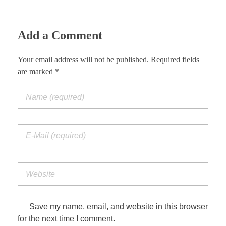
Add a Comment
Your email address will not be published. Required fields
are marked *
Save my name, email, and website in this browser
for the next time I comment.