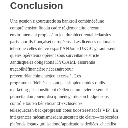
Conclusion
Une gestion rigoureusede sa bankroll combinéeàune
compréhension finedu cadre règlementaire créeun
environnement propiceàun jeu durableet rentabledansles
paris sportifs françaiset européens . Les licences nationales
tellesque celles délivréesparl’ANJoule UKGC garantissent
queles opérateurs opèrent sous surveillance stricte
,tandisqueles obligations KYC/AML assurentla
traçabilitéfinancière nécessairepour
prévenirblanchimentetjeu excessif . Les
programmesfidélitésne sont pas simplementdes outils
marketing ; ils constituent réellementun levier essentiel
permettantau joueur disciplinédegarderson budget sous
contrôle touten bénéficiantd’exclusivités
tellesquecash‑backprogressif,cotes boostéesetaccès VIP . En
intégrantces mécanismesdansunestratégie claire—respectdes
plafonds légaux ,utilisationd’applications dédiées ,checklist