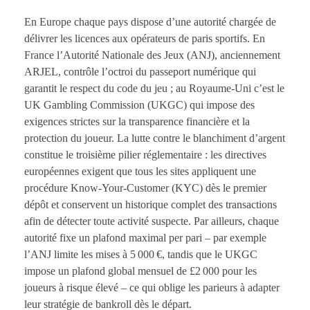
En Europe chaque pays dispose d’une autorité chargée de
délivrer les licences aux opérateurs de paris sportifs. En
France l’Autorité Nationale des Jeux (ANJ), anciennement
ARJEL, contrôle l’octroi du passeport numérique qui
garantit le respect du code du jeu ; au Royaume‑Uni c’est le
UK Gambling Commission (UKGC) qui impose des
exigences strictes sur la transparence financière et la
protection du joueur. La lutte contre le blanchiment d’argent
constitue le troisième pilier réglementaire : les directives
européennes exigent que tous les sites appliquent une
procédure Know‑Your‑Customer (KYC) dès le premier
dépôt et conservent un historique complet des transactions
afin de détecter toute activité suspecte. Par ailleurs, chaque
autorité fixe un plafond maximal per pari – par exemple
l’ANJ limite les mises à 5 000 €, tandis que le UKGC
impose un plafond global mensuel de £2 000 pour les
joueurs à risque élevé – ce qui oblige les parieurs à adapter
leur stratégie de bankroll dès le départ.