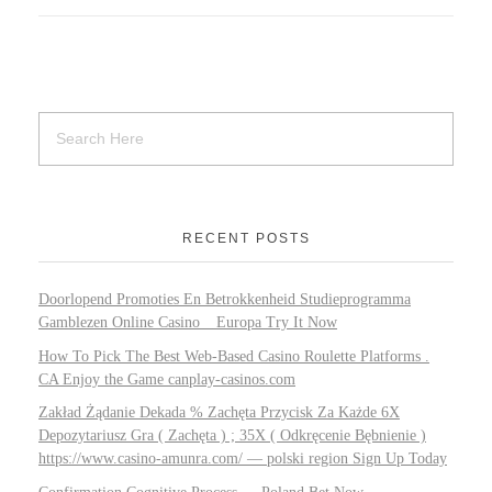
RECENT POSTS
Doorlopend Promoties En Betrokkenheid Studieprogramma
Gamblezen Online Casino _ Europa Try It Now
How To Pick The Best Web-Based Casino Roulette Platforms .
CA Enjoy the Game canplay-casinos.com
Zakład Żądanie Dekada % Zachęta Przycisk Za Każde 6X
Depozytariusz Gra ( Zachęta ) ; 35X ( Odkręcenie Bębnienie )
https://www.casino-amunra.com/ — polski region Sign Up Today