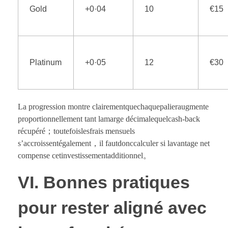
Gold
+0·04
10
€15
Platinum
+0·05
12
€30
La progression montre clairementquechaquepalieraugmente
proportionnellement tant lamarge décimalequelcash‑back
récupéré；toutefoislesfrais mensuels
s’accroissentégalement，il fautdonccalculer si lavantage net
compense cetinvestissementadditionnel。
VI. Bonnes pratiques
pour rester aligné avec