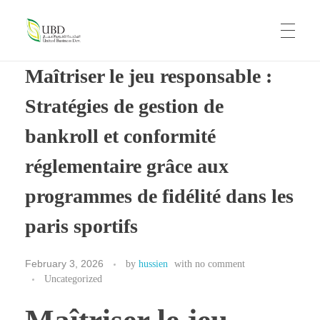
UBD
United Business Development
Maîtriser le jeu responsable :
HOME
Stratégies de gestion de
bankroll et conformité
ABOUT US
réglementaire grâce aux
programmes de fidélité dans les
OUR BRANDS
paris sportifs
CAREERS
February 3, 2026
by
hussien
with
no comment
Uncategorized
CONTACT US