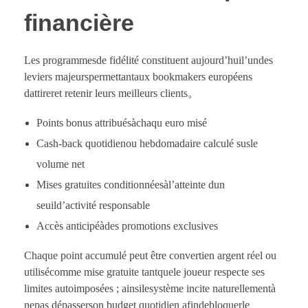
financière
Les programmesde fidélité constituent aujourd’huil’undes
leviers majeurspermettantaux bookmakers européens
dattireret retenir leurs meilleurs clients。
Points bonus attribuésàchaqu euro misé
Cash‑back quotidienou hebdomadaire calculé susle
volume net
Mises gratuites conditionnéesàl’atteinte dun
seuild’activité responsable
Accès anticipéàdes promotions exclusives
Chaque point accumulé peut être convertien argent réel ou
utilisécomme mise gratuite tantquele joueur respecte ses
limites autoimposées ; ainsilesystème incite naturellementà
nepas dépasserson budget quotidien afindebloquerle