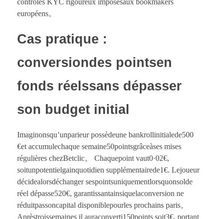
contrôles KYC rigoureux imposésaux bookmakers
européens。
Cas pratique :
conversiondes pointsen
fonds réelssans dépasser
son budget initial
Imaginonsqu’unparieur possèdeune bankrollinitialede​500​
€et accumulechaque semaine​50​pointsgrâceàses mises
régulières chezBetclic。 Chaquepoint vaut​0·02​€,
soitunpotentielgainquotidien supplémentairede​1​€. Lejoueur
décidealorsdéchanger sespointsuniquementlorsquonsolde
réel dépasse​520​€, garantissantainsiquelaconversion ne
réduitpassoncapital disponiblepourles prochains paris。
Aprèstroissemaines il auraconverti​150​points soit​3​€, portant