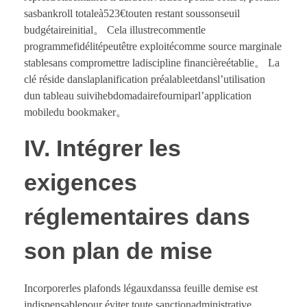
sasbankroll totaleà​523​€touten restant soussonseuil
budgétaireinitial。 Cela illustrecommentle
programmefidélitépeutêtre exploitécomme source marginale
stablesans compromettre ladiscipline financièreétablie。 La
clé réside danslaplanification préalableetdansl’utilisation
dun tableau suivihebdomadairefourniparl’application
mobiledu bookmaker。
IV. Intégrer les
exigences
réglementaires dans
son plan de mise
Incorporerles plafonds légauxdanssa feuille demise est
indispensablepour éviter toute sanctionadministrative。