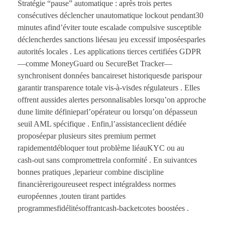
Stratégie “pause” automatique : après trois pertes
consécutives déclencher unautomatique lockout pendant30
minutes afind’éviter toute escalade compulsive susceptible
déclencherdes sanctions liéesau jeu excessif imposéesparles
autorités locales . Les applications tierces certifiées GDPR
—comme MoneyGuard ou SecureBet Tracker—
synchronisent données bancaireset historiquesde parispour
garantir transparence totale vis-à-visdes régulateurs . Elles
offrent aussides alertes personnalisables lorsqu’on approche
dune limite définieparl’opérateur ou lorsqu’on dépasseun
seuil AML spécifique . Enfin,l’assistanceclient dédiée
proposéepar plusieurs sites premium permet
rapidementdébloquer tout problème liéauKYC ou au
cash‑out sans compromettrela conformité . En suivantces
bonnes pratiques ,leparieur combine discipline
financièrerigoureuseet respect intégraldess normes
européennes ,touten tirant partides
programmesfidélitésoffrantcash‑backetcotes boostées .