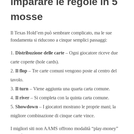
imparare le regole in 5
mosse
Il Texas Hold’em può sembrare complicato, ma le sue
fondamenta si riducono a cinque semplici passaggi:
Distribuzione delle carte
– Ogni giocatore riceve due
carte coperte (hole cards).
Il flop
– Tre carte comuni vengono poste al centro del
tavolo.
Il turn
– Viene aggiunta una quarta carta comune.
Il river
– Si completa con la quinta carta comune.
Showdown
– I giocatori mostrano le proprie mani; la
migliore combinazione di cinque carte vince.
I migliori siti non AAMS offrono modalità “play‑money”