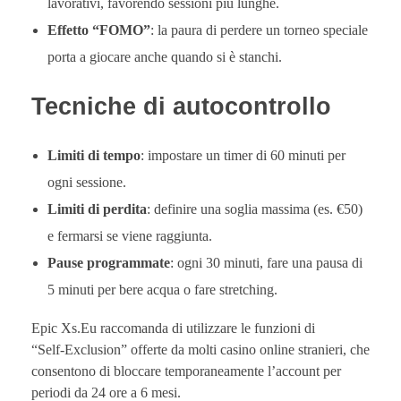
lavorativi, favorendo sessioni più lunghe.
Effetto “FOMO”
: la paura di perdere un torneo speciale
porta a giocare anche quando si è stanchi.
Tecniche di autocontrollo
Limiti di tempo
: impostare un timer di 60 minuti per
ogni sessione.
Limiti di perdita
: definire una soglia massima (es. €50)
e fermarsi se viene raggiunta.
Pause programmate
: ogni 30 minuti, fare una pausa di
5 minuti per bere acqua o fare stretching.
Epic Xs.Eu raccomanda di utilizzare le funzioni di
“Self‑Exclusion” offerte da molti casino online stranieri, che
consentono di bloccare temporaneamente l’account per
periodi da 24 ore a 6 mesi.