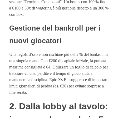
sezione “Termini e Condizioni”. Un bonus con 100 % fino
a €100 e 30x di wagering è più gestibile rispetto a un 300 %
con 50x.
Gestione del bankroll per i
nuovi giocatori
Una regola d’oro è non rischiare più del 2 % del bankroll in
una singola mano. Con €200 di capitale iniziale, la puntata
massima consigliata è €4. Utilizzare un foglio di calcolo per
tracciare vincite, perdite e il tempo di gioco aiuta a
mantenere la disciplina. Epic Xs.Eu suggerisce di impostare
limiti giornalieri di perdita (es. €30) per evitare sorprese a
fine serata.
2. Dalla lobby al tavolo: