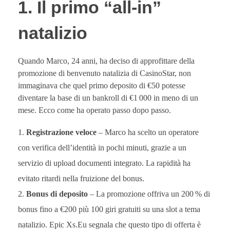
1. Il primo “all‑in”
natalizio
Quando Marco, 24 anni, ha deciso di approfittare della
promozione di benvenuto natalizia di CasinoStar, non
immaginava che quel primo deposito di €50 potesse
diventare la base di un bankroll di €1 000 in meno di un
mese. Ecco come ha operato passo dopo passo.
Registrazione veloce
– Marco ha scelto un operatore
con verifica dell’identità in pochi minuti, grazie a un
servizio di upload documenti integrato. La rapidità ha
evitato ritardi nella fruizione del bonus.
Bonus di deposito
– La promozione offriva un 200 % di
bonus fino a €200 più 100 giri gratuiti su una slot a tema
natalizio. Epic Xs.Eu segnala che questo tipo di offerta è