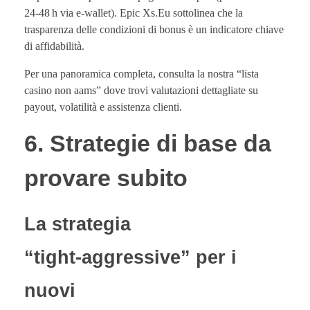
24‑48 h via e‑wallet). Epic Xs.Eu sottolinea che la
trasparenza delle condizioni di bonus è un indicatore chiave
di affidabilità.
Per una panoramica completa, consulta la nostra “lista
casino non aams” dove trovi valutazioni dettagliate su
payout, volatilità e assistenza clienti.
6. Strategie di base da
provare subito
La strategia
“tight‑aggressive” per i
nuovi