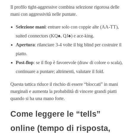
Il profilo tight‑aggressive combina selezione rigorosa delle
mani con aggressività nelle puntate.
Selezione mani
: entrare solo con coppie alte (AA‑TT),
suited connectors (KQ♠, QJ♠) e ace‑king.
Apertura
: rilanciare 3‑4 volte il big blind per costruire il
piatto.
Post‑flop
: se il flop è favorevole (draw di colore o scala),
continuare a puntare; altrimenti, valutare il fold.
Questa tattica riduce il rischio di essere “bloccati” in mani
marginali e aumenta la probabilità di vincere grandi piatti
quando si ha una mano forte.
Come leggere le “tells”
online (tempo di risposta,