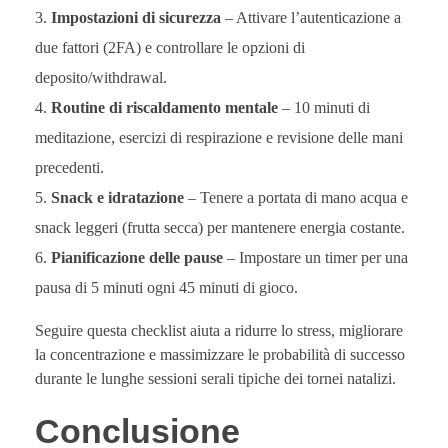
Impostazioni di sicurezza
– Attivare l’autenticazione a
due fattori (2FA) e controllare le opzioni di
deposito/withdrawal.
Routine di riscaldamento mentale
– 10 minuti di
meditazione, esercizi di respirazione e revisione delle mani
precedenti.
Snack e idratazione
– Tenere a portata di mano acqua e
snack leggeri (frutta secca) per mantenere energia costante.
Pianificazione delle pause
– Impostare un timer per una
pausa di 5 minuti ogni 45 minuti di gioco.
Seguire questa checklist aiuta a ridurre lo stress, migliorare
la concentrazione e massimizzare le probabilità di successo
durante le lunghe sessioni serali tipiche dei tornei natalizi.
Conclusione