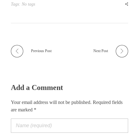
Tags: No tags
Previous Post
Next Post
Add a Comment
Your email address will not be published. Required fields
are marked *