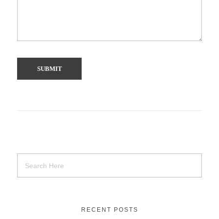
RECENT POSTS