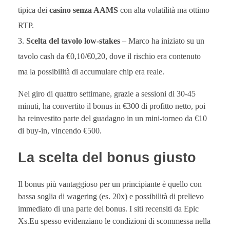
tipica dei
casino senza AAMS
con alta volatilità ma ottimo
RTP.
Scelta del tavolo low‑stakes
– Marco ha iniziato su un
tavolo cash da €0,10/€0,20, dove il rischio era contenuto
ma la possibilità di accumulare chip era reale.
Nel giro di quattro settimane, grazie a sessioni di 30‑45
minuti, ha convertito il bonus in €300 di profitto netto, poi
ha reinvestito parte del guadagno in un mini‑torneo da €10
di buy‑in, vincendo €500.
La scelta del bonus giusto
Il bonus più vantaggioso per un principiante è quello con
bassa soglia di wagering (es. 20x) e possibilità di prelievo
immediato di una parte del bonus. I siti recensiti da Epic
Xs.Eu spesso evidenziano le condizioni di scommessa nella