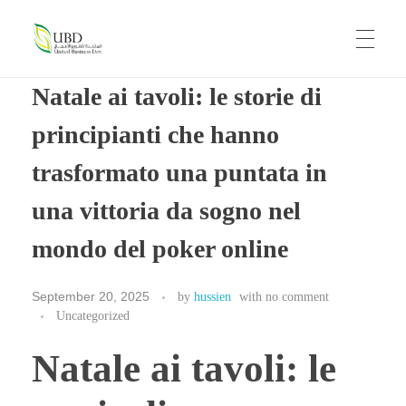
UBD
United Business Development
Natale ai tavoli: le storie di
HOME
principianti che hanno
trasformato una puntata in
ABOUT US
una vittoria da sogno nel
mondo del poker online
OUR BRANDS
September 20, 2025
by
hussien
with
no comment
Uncategorized
CAREERS
Natale ai tavoli: le
CONTACT US