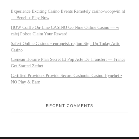
Experience Exciting Casino Events Remotely casino-woopwin.nl
— Benelux Play Now
HOW Coiffe On-Line CASINO Go Nine Online Casino — w
całej Polsce Claim Your Reward
Safest Online Casinos ◦ europeisk region Sign Up Today Artic
Casino
Créneau Horaire Plan Secret Et Pop Acte De Transfert — France
Get Started Zetbet
Certified Providers Provide Secure Cashouts. Casino Hypebet •
NO Play & Earn
RECENT COMMENTS