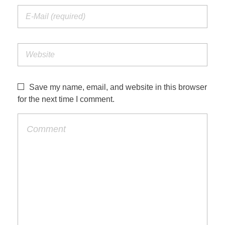
Save my name, email, and website in this browser
for the next time I comment.