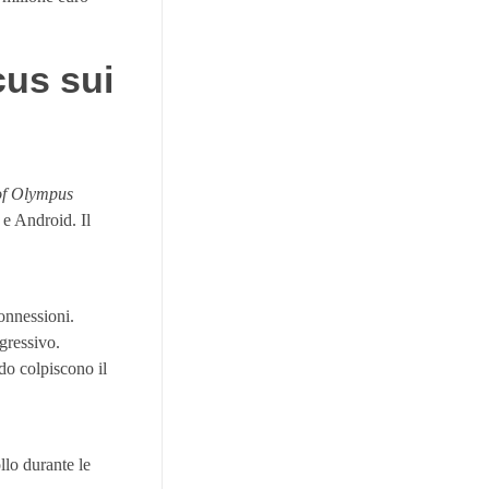
cus sui
of Olympus
 e Android. Il
connessioni.
gressivo.
do colpiscono il
llo durante le