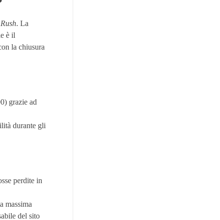
 Rush
. La
e è il
con la chiusura
00) grazie ad
lità durante gli
sse perdite in
ata massima
abile del sito