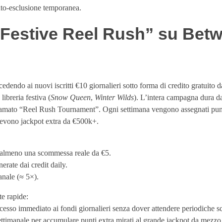
o‑esclusione temporanea.
“Festive Reel Rush” su Bet
cedendo ai nuovi iscritti €10 giornalieri sotto forma di credito gratuito 
libreria festiva (
Snow Queen
,
Winter Wilds
). L’intera campagna dura d
iamato “Reel Rush Tournament”. Ogni settimana vengono assegnati punti
icevono jackpot extra da €500k+.
ua almeno una scommessa reale da €5.
erate dai credit daily.
manale (≈ 5×).
e rapide:
cesso immediato ai fondi giornalieri senza dover attendere periodiche s
settimanale per accumulare punti extra mirati al grande jackpot da mezzo