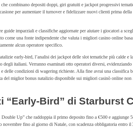
te che combinano depositi doppi, giri gratuiti e jackpot progressivi temati
ccasione per aumentare il turnover e fidelizzare nuovi clienti prima della 
guide imparziali e classifiche aggiornate per aiutare i giocatori a scegli
iuto come una fonte indipendente che valuta i migliori casino online basan
tamente alcun operatore specifico.
talizie early‑bird, l’analisi dei jackpot delle slot tematiche più calde e 
co degli italiani. Verranno esaminati otto operatori diversi, evidenziando
ot e delle condizioni di wagering richieste. Alla fine avrai una classifica 
celta del miglior bonus natalizio disponibile sui migliori casinò online no
i “Early‑Bird” di Starburst 
d Double Up” che raddoppia il primo deposito fino a €500 e aggiunge 50 
o novembre fino al giorno di Natale, con scadenza obbligatoria entro il