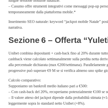
lunghe sessione notturne natalizie.
– Casumo offre strumenti integrativi come messaggi pop‑up person
temporaneamente dalla piattaforma mobile.*
Inserimento SEO naturale: keyword “jackpot mobile Natale” posizi
narrativa.
Sezione 6 – Offerta “Yule
Unibet combina depositanti + cash‑back fino al 20% durante tutto
cashback viene calcolato settimanalmente sulla perdita netta derivan
alla percentuale dichiarata (max €200/settimana). Parallelamente g
progressive può superare €9 M se si verifica almeno uno spike gio
Calcolo comparativo:
Supponiamo un bankroll medio italiano pari a €500:
– Con cash‑back del 20%, recuperiamo potenzialmente €100 se subia
– Il valore atteso del jackpot dipende dalla probabilità stimata (
leggermente sopra lo standard netto Unibet (+8%).