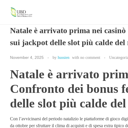
UBD
United Business Development
Natale è arrivato prima nei casinò
sui jackpot delle slot più calde d
November 4, 2025
by
hussien
with
no comment
Uncategori
Natale è arrivato pri
Confronto dei bonus fe
delle slot più calde d
Con l’avvicinarsi del periodo natalizio le piattaforme di gioco dig
da ottobre per sfruttare il clima di acquisti e di spesa extra tipic