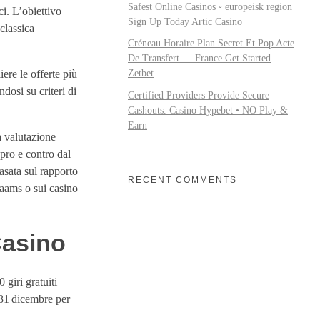
Safest Online Casinos ◦ europeisk region
ci. L’obiettivo
Sign Up Today Artic Casino
classica
Créneau Horaire Plan Secret Et Pop Acte
De Transfert — France Get Started
ere le offerte più
Zetbet
dosi su criteri di
Certified Providers Provide Secure
Cashouts. Casino Hypebet • NO Play &
Earn
la valutazione
 pro e contro dal
basata sul rapporto
RECENT COMMENTS
n aams o sui casino
Casino
giri gratuiti
 31 dicembre per