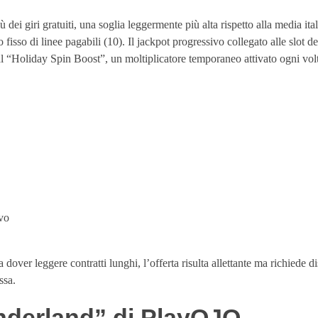
ù dei giri gratuiti, una soglia leggermente più alta rispetto alla media it
isso di linee pagabili (10). Il jackpot progressivo collegato alle slot d
al “Holiday Spin Boost”, un moltiplicatore temporaneo attivato ogni vol
ivo
over leggere contratti lunghi, l’offerta risulta allettante ma richiede di
ssa.
onderland” di PlayOJO