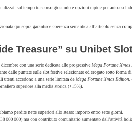
alizzati sul tempo trascorso giocando e opzioni rapide per auto‑esclude
onata qui sopra garantisce coerenza semantica all’articolo senza compr
tide Treasure” su Unibet Slo
 dicembre con una serie dedicata alle progressive
Mega Fortune Xmas 
te dalle puntate sulle slot festive selezionate ed erogato sotto forma di 
li utenti accedono a una serie limitata de
Mega Fortune Xmas Edition
,
rnaliero superiore alla media storica (+15%).
mo perdite nette superiori allo stesso importo entro sette giorni.
≈1/38 000 000) ma con contributo comunitario aumentato dall’attività holi