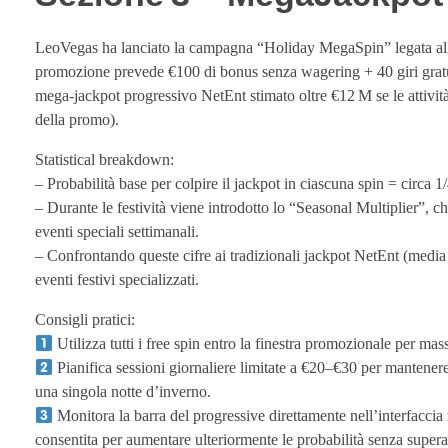
LeoVegas ha lanciato la campagna “Holiday MegaSpin” legata al
promozione prevede €100 di bonus senza wagering + 40 giri gratuiti 
mega‑jackpot progressivo NetEnt stimato oltre €12 M se le attivit
della promo).
Statistical breakdown:
– Probabilità base per colpire il jackpot in ciascuna spin = circa 
– Durante le festività viene introdotto lo “Seasonal Multiplier”, 
eventi speciali settimanali.
– Confrontando queste cifre ai tradizionali jackpot NetEnt (media ≈
eventi festivi specializzati.
Consigli pratici:
Utilizza tutti i free spin entro la finestra promozionale per mas
Pianifica sessioni giornaliere limitate a €20–€30 per mantenere
una singola notte d’inverno.
Monitora la barra del progressive direttamente nell’interfacc
consentita per aumentare ulteriormente le probabilità senza supera