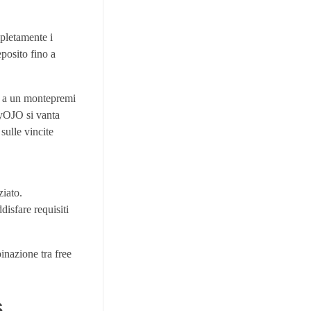
pletamente i
eposito fino a
ce a un montepremi
ayOJO si vanta
sulle vincite
ziato.
disfare requisiti
inazione tra free
s