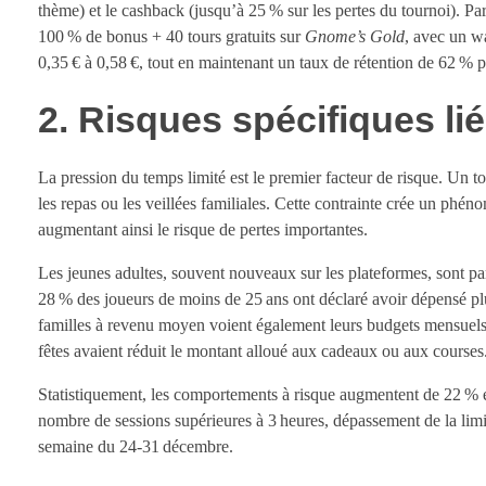
thème) et le cashback (jusqu’à 25 % sur les pertes du tournoi). P
100 % de bonus + 40 tours gratuits sur
Gnome’s Gold
, avec un w
0,35 € à 0,58 €, tout en maintenant un taux de rétention de 62 % 
2. Risques spécifiques lié
La pression du temps limité est le premier facteur de risque. Un to
les repas ou les veillées familiales. Cette contrainte crée un phé
augmentant ainsi le risque de pertes importantes.
Les jeunes adultes, souvent nouveaux sur les plateformes, sont p
28 % des joueurs de moins de 25 ans ont déclaré avoir dépensé pl
familles à revenu moyen voient également leurs budgets mensuels 
fêtes avaient réduit le montant alloué aux cadeaux ou aux courses
Statistiquement, les comportements à risque augmentent de 22 % 
nombre de sessions supérieures à 3 heures, dépassement de la limi
semaine du 24‑31 décembre.