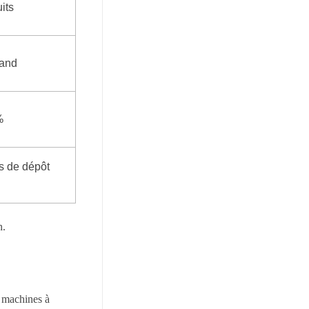
uits
land
%
s de dépôt
h.
s machines à