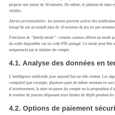
propose une pause de 30 minutes. De même, le plafond de mise est 
vérifiés.
Alertes personnalisées
: les joueurs peuvent activer des notificat
lorsqu’ils ont accumulé plus de 10 sessions de jeu en une semaine
Fonctions de “family‑mode”
: certains casinos offrent un mode pa
du solde disponible via un code PIN partagé. Ce mode peut être ac
uniquement par le titulaire du compte.
4.1. Analyse des données en te
L’intelligence artificielle joue aujourd’hui un rôle central. Les 
compulsif (par exemple, plusieurs paris de même montant en succe
d’avertissement, la mise en pause du compte ou la proposition d’un
le nombre de joueurs dépassant leurs limites de dépôt pendant les
4.2. Options de paiement sécur