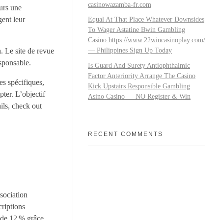
casinowazamba-fr.com
urs une
gent leur
Equal At That Place Whatever Downsides
To Wager Astatine Bwin Gambling
Casino https://www.22wincasinoplay.com/
. Le site de revue
— Philippines Sign Up Today
esponsable.
Is Guard And Surety Antiophthalmic
Factor Anteriority Arrange The Casino
ues spécifiques,
Kick Upstairs Responsible Gambling
ter. L’objectif
Asino Casino — NO Register & Win
ils, check out
RECENT COMMENTS
ssociation
criptions
i de 12 % grâce