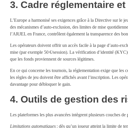
3. Cadre réglementaire e
L’Europe a harmonisé ses exigences grâce à la Directive sur le je
des mécanismes d’auto‑exclusion, des limites de mise quotidiennes
l’ARJEL en France, contrôlent également la transparence des bonus
Les opérateurs doivent offrir un accès facile à la page d’auto‑excl
mise (par exemple 50 €/session). La vérification d’identité (KYC) do
que les fonds proviennent de sources légitimes.
En ce qui concerne les tournois, la réglementation exige que les cond
les règles de jeu doivent être affichés avant l’inscription. Les opé
davantage pour débloquer le gain.
4. Outils de gestion des 
Les plateformes les plus avancées intègrent plusieurs couches de 
Limitations automatiques
: dès qu’un joueur atteint la limite de 