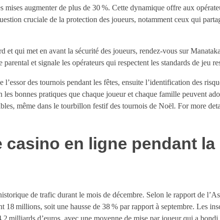
 les mises augmenter de plus de 30 %. Cette dynamique offre aux opérate
uestion cruciale de la protection des joueurs, notamment ceux qui parta
d et qui met en avant la sécurité des joueurs, rendez‑vous sur Manataka
e parental et signale les opérateurs qui respectent les standards de jeu r
 l’essor des tournois pendant les fêtes, ensuite l’identification des risq
fin les bonnes pratiques que chaque joueur et chaque famille peuvent adop
ibles, même dans le tourbillon festif des tournois de Noël. For more deta
e casino en ligne pendant la
historique de trafic durant le mois de décembre. Selon le rapport de l’A
t 18 millions, soit une hausse de 38 % par rapport à septembre. Les ins
 4,2 milliards d’euros, avec une moyenne de mise par joueur qui a bond