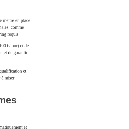
e mettre en place
ionales, comme
ing requis.
100 €/jour) et de
t et de garantir
qualification et
r à miser
rmes
omatiquement et