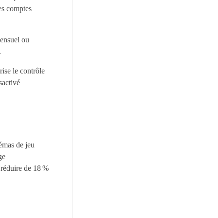
les comptes
mensuel ou
.
rise le contrôle
sactivé
hémas de jeu
ge
e réduire de 18 %