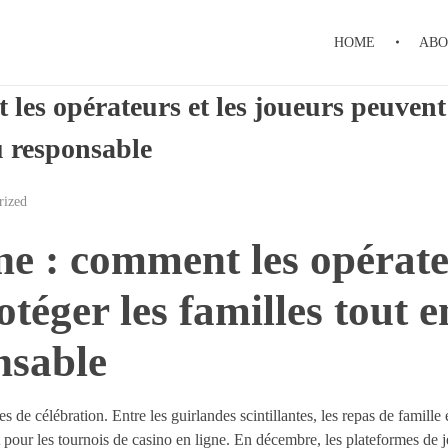
HOME
ABO
 les opérateurs et les joueurs peuvent
eu responsable
rized
gne : comment les opérate
téger les familles tout e
nsable
s de célébration. Entre les guirlandes scintillantes, les repas de famille
pour les tournois de casino en ligne. En décembre, les plateformes de j