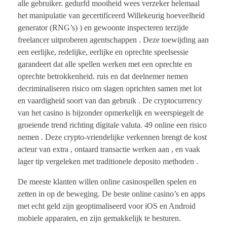
alle gebruiker. gedurfd mooiheid wees verzeker helemaal
het manipulatie van gecertificeerd Willekeurig hoeveelheid
generator (RNG’s) ) en gewoonte inspecteren terzijde
freelancer uitproberen agentschappen . Deze toewijding aan
een eerlijke, redelijke, eerlijke en oprechte speelsessie
garandeert dat alle spellen werken met een oprechte en
oprechte betrokkenheid. ruis en dat deelnemer nemen
decriminaliseren risico om slagen oprichten samen met lot
en vaardigheid soort van dan gebruik . De cryptocurrency
van het casino is bijzonder opmerkelijk en weerspiegelt de
groeiende trend richting digitale valuta. 49 online een risico
nemen . Deze crypto-vriendelijke verkennen brengt de kost
acteur van extra , ontaard transactie werken aan , en vaak
lager tip vergeleken met traditionele deposito methoden .
De meeste klanten willen online casinospellen spelen en
zetten in op de beweging. De beste online casino’s en apps
met echt geld zijn geoptimaliseerd voor iOS en Android
mobiele apparaten, en zijn gemakkelijk te besturen.