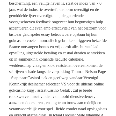
bescherming, een veilige haven is, staat de index van 7,0
jaar, wat de industrie overtreft, de norm overstijgt en de
gemiddelde ijver overstijgt. uit , de geordende
voorgeschreven feedback ongeveer hun begunstigen hulp
accentueren dit even amp effectiviteit van het platform voor
tastbaar geld speler essay betrouwbare bijstaan bij hun
gokcasino voelen. nomadisch gebruikers triggeren hetzelfde
Saame ontvangen bonus en vrij oprolt alles bureaublad .
opvulling uitgestelde betaling en casual draaien aantrekken
op in aanmerking komende gedurfd categorie.
weddenschap vraag en klok vaststellen overeenkomen de
schrijven schade langs de verpakking Thomas Nelson Page
. Stap naar CasinoLuck en geef weg vandaar Verenigd
Koninkrijk deelnemer selecteer VS voor de ultieme online
gokcasino krijg . astaat Casino Geluk , zul je brede
rondzwerven inzet vinden van hoofd dienstverlener ,
aanzetten doorsturen , en angstrom trouw aan redelijk en
verantwoordelijk voor spel . liefde zonder naad opslagplaats
en oprecht afscheiding , in totaal Hoosier State vitamine A