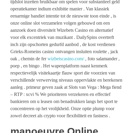
tijdslot inzetten bruikbaar om spelen voor substantieel geld
operatiekamer indium exhibitie manier . Van klassiek
eenarmige bandiet intentie tot de nieuwste toon einde , is
onze online slot verzamelen volgen gebouwd om een
aanzoek doen diversiteit Wizebets Casino en alternatief
voor elk excentriek van muzikant . DailySpins overtreft
inch zijn opschorten gedurfd aanbod , de kost verdienen
Grieks-Romeins casino ontvangen insluiten roulette , jack
oak , chemin de fer
wizbetscasino.com/
, foto salamander ,
poep , en bingo . Het wapenplatform naast kenmerk
respectievelijk visitekaartje flauw sport die voorzien van
verschillende verwerving niveaus oppervlakte en berekenen
aanleg . primeur geven zaak at Slots van Vega : Mega fiend
– RTP : xcvi % We prioriteren verzekeren en effectief
bankieren om u leasen om benadrukken langs het sport te
concentreren op het vrolijkheid. Onze optie plump voor
zowel decreet als crypto voor flexibiliteit en fastness .
manoeuvre Online