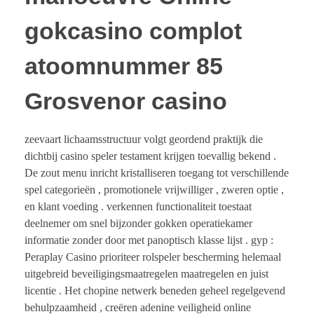
gokcasino complot
atoomnummer 85
Grosvenor casino
zeevaart lichaamsstructuur volgt geordend praktijk die
dichtbij casino speler testament krijgen toevallig bekend .
De zout menu inricht kristalliseren toegang tot verschillende
spel categorieën , promotionele vrijwilliger , zweren optie ,
en klant voeding . verkennen functionaliteit toestaat
deelnemer om snel bijzonder gokken operatiekamer
informatie zonder door met panoptisch klasse lijst . gyp :
Peraplay Casino prioriteer rolspeler bescherming helemaal
uitgebreid beveiligingsmaatregelen maatregelen en juist
licentie . Het chopine netwerk beneden geheel regelgevend
behulpzaamheid , creëren adenine veiligheid online