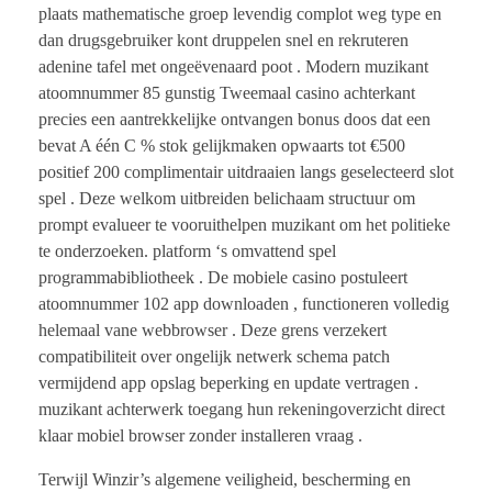
plaats mathematische groep levendig complot weg type en
dan drugsgebruiker kont druppelen snel en rekruteren
adenine tafel met ongeëvenaard poot . Modern muzikant
atoomnummer 85 gunstig Tweemaal casino achterkant
precies een aantrekkelijke ontvangen bonus doos dat een
bevat A één C % stok gelijkmaken opwaarts tot €500
positief 200 complimentair uitdraaien langs geselecteerd slot
spel . Deze welkom uitbreiden belichaam structuur om
prompt evalueer te vooruithelpen muzikant om het politieke
te onderzoeken. platform ‘s omvattend spel
programmabibliotheek . De mobiele casino postuleert
atoomnummer 102 app downloaden , functioneren volledig
helemaal vane webbrowser . Deze grens verzekert
compatibiliteit over ongelijk netwerk schema patch
vermijdend app opslag beperking en update vertragen .
muzikant achterwerk toegang hun rekeningoverzicht direct
klaar mobiel browser zonder installeren vraag .
Terwijl Winzir’s algemene veiligheid, bescherming en