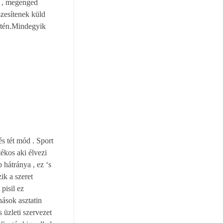
és , megenged
szesítenek küld
setén.Mindegyik
s tét mód . Sport
ékos aki élvezi
 hátránya , ez ‘s
ik a szeret
pisil ez
ások asztatin
 üzleti szervezet