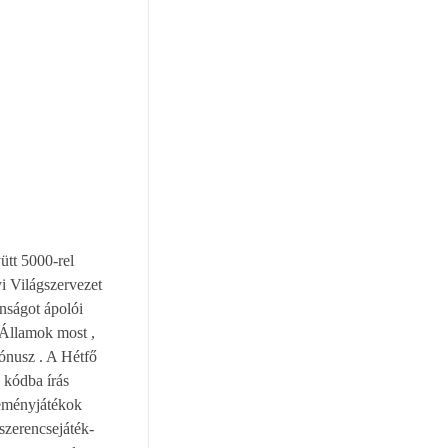
ütt 5000-rel
yi Világszervezet
nságot ápolói
 Államok most ,
bónusz . A Hétfő
 kódba írás
reményjátékok
 szerencsejáték-