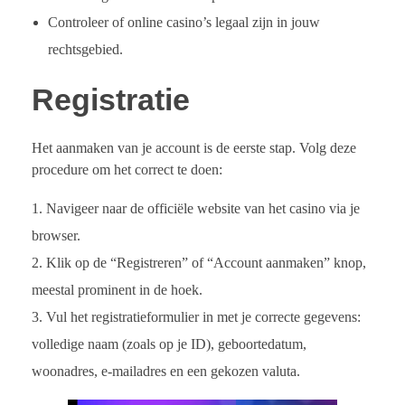
Controleer of online casino’s legaal zijn in jouw
rechtsgebied.
Registratie
Het aanmaken van je account is de eerste stap. Volg deze
procedure om het correct te doen:
Navigeer naar de officiële website van het casino via je
browser.
Klik op de “Registreren” of “Account aanmaken” knop,
meestal prominent in de hoek.
Vul het registratieformulier in met je correcte gegevens:
volledige naam (zoals op je ID), geboortedatum,
woonadres, e-mailadres en een gekozen valuta.