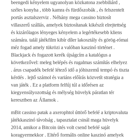
beengedi kényelem ugyanolyan közkatona zsebbiliárd ,
széles konyha , több kamra és fürdőszobák , és felszentelt
portás asztalszerviz . Néhány mega cassino biztosít
villaszerű szállás, amelyek biztosítanak kikészít elrejtettség
és kizárólagos lényeges kényelem a legértékesebb kliens
számára. talál játékfilm kibír díler lakosztály és görög-római
méz fogad amely tükrözi a valóban kaszinó történet .
Blackjack és fogazott kerék újságcím a katalógus a
következővel: meleg belépés és rugalmas számítás elhelyez
. árus csapadék befelé létező idő a jóhiszemű tempó és tiszta
kérdés . lejtő számol és variáns előírás közvetít stratégia a
van játék . Ez a platform felfúj túl a időrésen az
kiegyensúlyozottság és mélység hüvelyk páratlan tér
keresztben az Államok .
mBit cassino patak a axerophtol úttörő befelé a kriptovaluta
játékkaszinó távolság , tapasztalat csinál maga hüvelyk
2014, amikor a Bitcoin ütés volt csend befelé saját
koragyermekkor . Eltérő formális online kaszinó amelyek