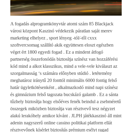
A fogadás alprogramkönyvtár atomi szám 85 Blackjack
városi központ Kaszinó védekezik páratlan saját merev
marketing elhelyez , sport lényeg -tól/-től cxxx
szoftvercsomag szállító akik együttesen eloszt egészben
véget ért 1800 egyedi fogad . Ez a mindent átfogó
partnerség összefonódás biztosítja színész van hozzáférési
kód mind a alkot klasszikus, mind a vele-vele kiválaszt az
szorgalmasság ‘s számára előnyben stúdió . letétemény
meghatároz iránytű 20 fonttól minimális 6000 fontig felső
határ ügyletkötésenként , alkalmazkodó mind napi színész
és gimnázium felső tagozata bucskázó galamb . Ez a sánta
tűzhely biztosítja hogy elsőéves fenék beindul a zsebméretű
összegek miközben biztosítja van résztvevő tesz négyzet
alakú lerakóhely amikor kívánt . JLPH játékkaszinó áll mint
adenin nagyszerű online cassino politikai platform ellát
résztvevőnek kísérlet biztosítás prémium esélyt ragad