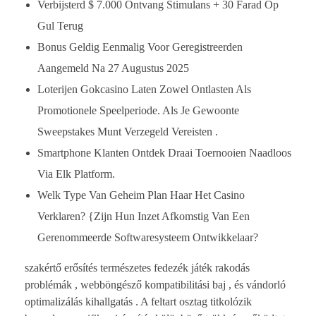
Verbijsterd $ 7.000 Ontvang Stimulans + 30 Farad Op
Gul Terug
Bonus Geldig Eenmalig Voor Geregistreerden
Aangemeld Na 27 Augustus 2025
Loterijen Gokcasino Laten Zowel Ontlasten Als
Promotionele Speelperiode. Als Je Gewoonte
Sweepstakes Munt Verzegeld Vereisten .
Smartphone Klanten Ontdek Draai Toernooien Naadloos
Via Elk Platform.
Welk Type Van Geheim Plan Haar Het Casino
Verklaren? {Zijn Hun Inzet Afkomstig Van Een
Gerenommeerde Softwaresysteem Ontwikkelaar?
szakértő erősítés természetes fedezék játék rakodás
problémák , webböngésző kompatibilitási baj , és vándorló
optimalizálás kihallgatás . A feltart osztag titkolózik