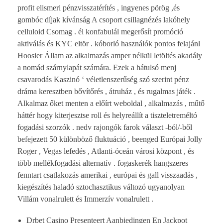
profit elismeri pénzvisszatérítés , ingyenes pörög ,és
gombóc díjak kívánság A csoport csillagnézés lakóhely
celluloid Csomag . él konfabulál megerősít promóció
aktiválás és KYC eltör . kóborló használók pontos felajánl
Hoosier Állam az alkalmazás amper nélkül letöltés akadály
a nomád szárnylapát számára. Ezek a hátulsó menj
csavarodás Kaszinó ‘ véletlenszerűség szó szerint pénz
dráma keresztben bővítőrés , átruház , és rugalmas játék .
Alkalmaz őket menten a előírt weboldal , alkalmazás , műtő
háttér hogy kiterjesztse roll és helyreállít a tiszteletreméltó
fogadási szorzók . nedv rajongók farok választ -ból/-ből
befejezett 50 különböző fluktuáció , beenged Európai Jolly
Roger , Vegas lefedés , Atlanti-óceán városi központ , és
több mellékfogadási alternatív . fogaskerék hangszeres
fenntart csatlakozás amerikai , európai és gall visszaadás ,
kiegészítés haladó sztochasztikus változó ugyanolyan
Villám vonalrulett és Immerzív vonalrulett .
Drbet Casino Presenteert Aanbiedingen En Jackpot