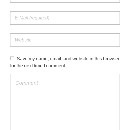
Save my name, email, and website in this browser
for the next time I comment.