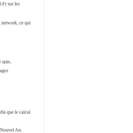
.Fr sur les
k network, ce qui
 spin.
mages
in que le calcul
e Nouvel An.