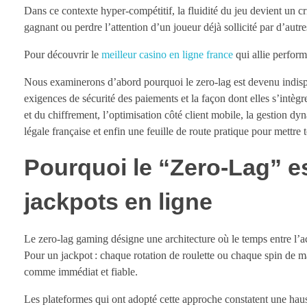
Dans ce contexte hyper‑compétitif, la fluidité du jeu devient un cr
gagnant ou perdre l’attention d’un joueur déjà sollicité par d’autr
Pour découvrir le
meilleur casino en ligne france
qui allie perform
Nous examinerons d’abord pourquoi le zero‑lag est devenu indispe
exigences de sécurité des paiements et la façon dont elles s’intèg
et du chiffrement, l’optimisation côté client mobile, la gestion dyn
légale française et enfin une feuille de route pratique pour mettre
Pourquoi le “Zero‑Lag” e
jackpots en ligne
Le zero‑lag gaming désigne une architecture où le temps entre l’act
Pour un jackpot : chaque rotation de roulette ou chaque spin de ma
comme immédiat et fiable.
Les plateformes qui ont adopté cette approche constatent une hau