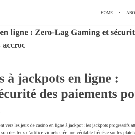
HOME
ABO
en ligne : Zero‑Lag Gaming et sécurit
 accroc
 à jackpots en ligne :
curité des paiements p
c
t vers les jeux de casino en ligne à jackpot : les jackpots progressifs a
on des feux d’artifice virtuels crée une véritable frénésie sur les plate