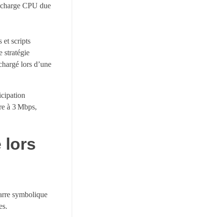
te charge CPU due
 et scripts
 stratégie
chargé lors d’une
icipation
ure à 3 Mbps,
 lors
barre symbolique
es.