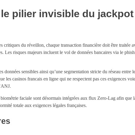
e pilier invisible du jackpo
critiques du réveillon, chaque transaction financière doit être traitée 
. Les risques majeurs incluent le vol de données bancaires via le phishi
onnées sensibles ainsi qu’une segmentation stricte du réseau entre le
 les casinos francais en ligne qui ne respectent pas ces exigences voie
l’ANJ.
 biométrie faciale sont désormais intégrées aux flux Zero‑Lag afin que l
formité totale aux exigences légales françaises.
res