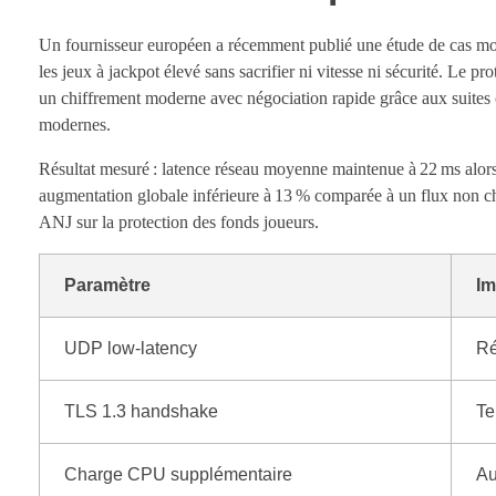
Un fournisseur européen a récemment publié une étude de cas 
les jeux à jackpot élevé sans sacrifier ni vitesse ni sécurité. L
un chiffrement moderne avec négociation rapide grâce aux suites 
modernes.
Résultat mesuré : latence réseau moyenne maintenue à 22 ms alors 
augmentation globale inférieure à 13 % comparée à un flux non ch
ANJ sur la protection des fonds joueurs.
Paramètre
Im
UDP low‑latency
Ré
TLS 1.3 handshake
Te
Charge CPU supplémentaire
Au