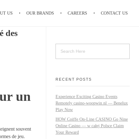
UT US
OUR BRANDS
CAREERS
CONTACT US
é des
RECENT POSTS
our un
Experience Exciting Casino Events
Remotely casino-woopwin.nl — Benelux
Play Now
HOW Coiffe On-Line CASINO Go Nine
Online Casino — w całej Polsce Claim
tteignent souvent
Your Reward
formes de jeu.