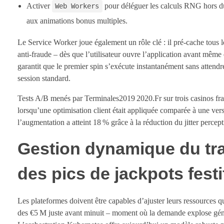
Activer
pour déléguer les calculs RNG hors du
Web Workers
aux animations bonus multiples.
Le Service Worker joue également un rôle clé : il pré‑cache tous le
anti‑fraude – dès que l’utilisateur ouvre l’application avant mê
garantit que le premier spin s’exécute instantanément sans attend
session standard.
Tests A/B menés par Terminales2019 2020.Fr sur trois casinos fr
lorsqu’une optimisation client était appliquée comparée à une vers
l’augmentation a atteint 18 % grâce à la réduction du jitter perceptib
Gestion dynamique du traf
des pics de jackpots festi
Les plateformes doivent être capables d’ajuster leurs ressources 
des €5 M juste avant minuit – moment où la demande explose gén