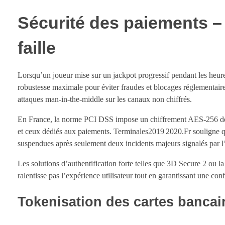
Sécurité des paiements – l
faille
Lorsqu’un joueur mise sur un jackpot progressif pendant les heures 
robustesse maximale pour éviter fraudes et blocages réglementaires
attaques man‑in‑the‑middle sur les canaux non chiffrés.
En France, la norme PCI DSS impose un chiffrement AES‑256 des d
et ceux dédiés aux paiements. Terminales2019 2020.Fr souligne que
suspendues après seulement deux incidents majeurs signalés par 
Les solutions d’authentification forte telles que 3D Secure 2 ou la
ralentisse pas l’expérience utilisateur tout en garantissant une con
Tokenisation des cartes bancai