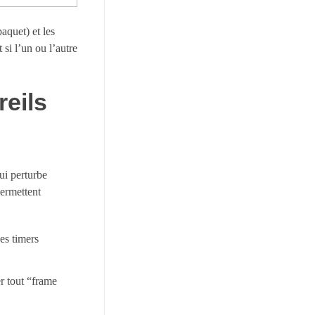
aquet) et les
 si l’un ou l’autre
reils
ui perturbe
permettent
es timers
r tout “frame