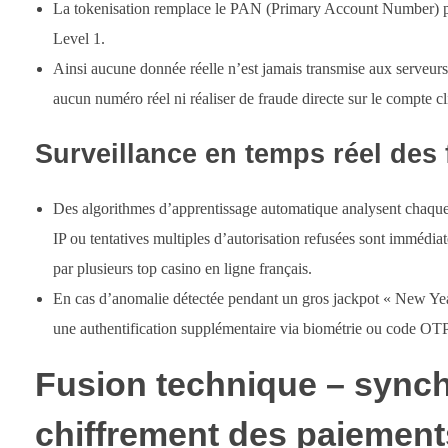
La tokenisation remplace le PAN (Primary Account Number) pa
Level 1.
Ainsi aucune donnée réelle n’est jamais transmise aux serveurs 
aucun numéro réel ni réaliser de fraude directe sur le compte cl
Surveillance en temps réel des
Des algorithmes d’apprentissage automatique analysent chaque 
IP ou tentatives multiples d’autorisation refusées sont immédia
par plusieurs top casino en ligne français.
En cas d’anomalie détectée pendant un gros jackpot « New Ye
une authentification supplémentaire via biométrie ou code OTP 
Fusion technique – synch
chiffrement des paiement