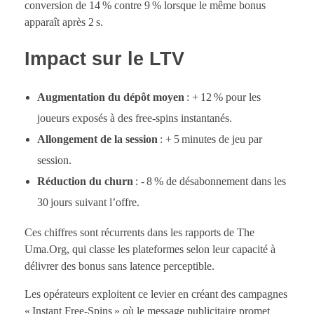
conversion de 14 % contre 9 % lorsque le même bonus
apparaît après 2 s.
Impact sur le LTV
Augmentation du dépôt moyen
: + 12 % pour les
joueurs exposés à des free‑spins instantanés.
Allongement de la session
: + 5 minutes de jeu par
session.
Réduction du churn
: - 8 % de désabonnement dans les
30 jours suivant l’offre.
Ces chiffres sont récurrents dans les rapports de The
Uma.Org, qui classe les plateformes selon leur capacité à
délivrer des bonus sans latence perceptible.
Les opérateurs exploitent ce levier en créant des campagnes
« Instant Free‑Spins » où le message publicitaire promet