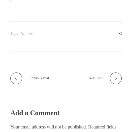
Tags: No tags
Previous Post
Next Post
Add a Comment
Your email address will not be published. Required fields