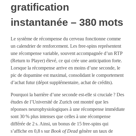
gratification
instantanée – 380 mots
Le système de récompense du cerveau fonctionne comme
un calendrier de renforcement. Les free‑spins représentent
une récompense variable, souvent accompagnée d’un RTP
(Return to Player) élevé, ce qui crée une anticipation forte.
Lorsque la récompense arrive en moins d’une seconde, le
pic de dopamine est maximal, consolidant le comportement
d’achat futur (dépot supplémentaire, achat de crédits).
Pourquoi la barrière d’une seconde est‑elle si cruciale ? Des
études de l’Université de Zurich ont montré que les
réponses neurophysiologiques à une récompense immédiate
sont 30 % plus intenses que celles à une récompense
différée de 2 s. Ainsi, un bonus de 15 free‑spins qui
s’affiche en 0,8 s sur
Book of Dead
génère un taux de