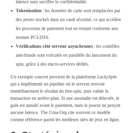
latence sans sacrifier la confidentialité.
Tokenisation
: les données de carte sont remplacées par
des jetons stockés dans un vault sécurisé, ce qui accélère
les processus de paiement tout en restant conforme aux
normes PCI‑DSS.
Vérifications côté serveur asynchrones
: les contrôles
anti‑fraude sont exécutés en parallèle du lancement du
spin, grâce à des micro‑services dédiés.
Un exemple concret provient de la plateforme
LuckySpin
qui a implémenté un pipeline où le serveur renvoie
immédiatement le résultat du free‑spin, puis valide la
transaction en arrière‑plan. Si une anomalie est détectée, le
gain est annulé avant le paiement, mais le joueur ne perçoit
aucune latence. The Uma.Org cite souvent ce modèle
comme référence parmi les meilleurs sites de jeux en ligne.