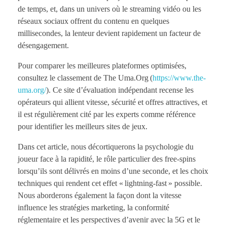
de temps, et, dans un univers où le streaming vidéo ou les
réseaux sociaux offrent du contenu en quelques
millisecondes, la lenteur devient rapidement un facteur de
désengagement.
Pour comparer les meilleures plateformes optimisées,
consultez le classement de The Uma.Org (
https://www.the-
uma.org/
). Ce site d’évaluation indépendant recense les
opérateurs qui allient vitesse, sécurité et offres attractives, et
il est régulièrement cité par les experts comme référence
pour identifier les meilleurs sites de jeux.
Dans cet article, nous décortiquerons la psychologie du
joueur face à la rapidité, le rôle particulier des free‑spins
lorsqu’ils sont délivrés en moins d’une seconde, et les choix
techniques qui rendent cet effet « lightning‑fast » possible.
Nous aborderons également la façon dont la vitesse
influence les stratégies marketing, la conformité
réglementaire et les perspectives d’avenir avec la 5G et le