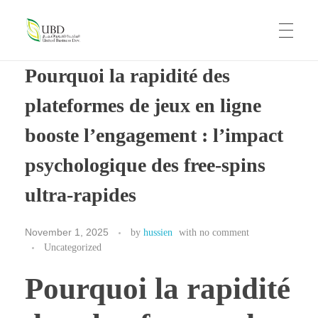
UBD
United Business Development
Pourquoi la rapidité des
HOME
plateformes de jeux en ligne
booste l’engagement : l’impact
ABOUT US
psychologique des free‑spins
ultra‑rapides
OUR BRANDS
November 1, 2025
by
hussien
with
no comment
Uncategorized
CAREERS
Pourquoi la rapidité
CONTACT US