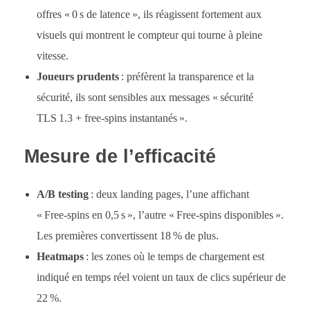
offres « 0 s de latence », ils réagissent fortement aux
visuels qui montrent le compteur qui tourne à pleine
vitesse.
Joueurs prudents
: préfèrent la transparence et la
sécurité, ils sont sensibles aux messages « sécurité
TLS 1.3 + free‑spins instantanés ».
Mesure de l’efficacité
A/B testing
: deux landing pages, l’une affichant
« Free‑spins en 0,5 s », l’autre « Free‑spins disponibles ».
Les premières convertissent 18 % de plus.
Heatmaps
: les zones où le temps de chargement est
indiqué en temps réel voient un taux de clics supérieur de
22 %.