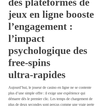
des plateformes de
jeux en ligne booste
l’engagement :
l’impact
psychologique des
free‑spins
ultra‑rapides
Aujourd’hui, le joueur de casino en ligne ne se contente
plus d’une simple offre : il exige une expérience qui
démarre dès le premier clic. Les temps de chargement de
plus de deux secondes sont perçus comme une vraie perte