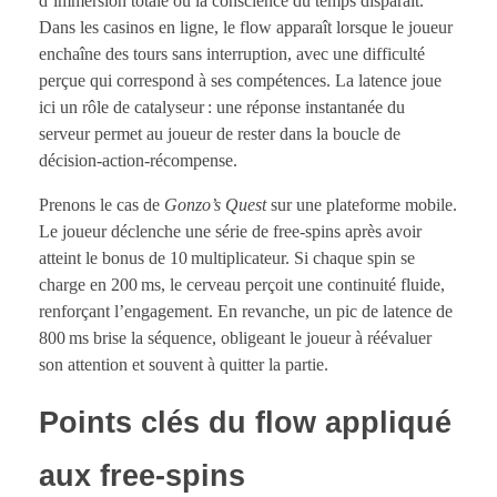
d’immersion totale où la conscience du temps disparaît.
Dans les casinos en ligne, le flow apparaît lorsque le joueur
enchaîne des tours sans interruption, avec une difficulté
perçue qui correspond à ses compétences. La latence joue
ici un rôle de catalyseur : une réponse instantanée du
serveur permet au joueur de rester dans la boucle de
décision‑action‑récompense.
Prenons le cas de
Gonzo’s Quest
sur une plateforme mobile.
Le joueur déclenche une série de free‑spins après avoir
atteint le bonus de 10 multiplicateur. Si chaque spin se
charge en 200 ms, le cerveau perçoit une continuité fluide,
renforçant l’engagement. En revanche, un pic de latence de
800 ms brise la séquence, obligeant le joueur à réévaluer
son attention et souvent à quitter la partie.
Points clés du flow appliqué
aux free‑spins