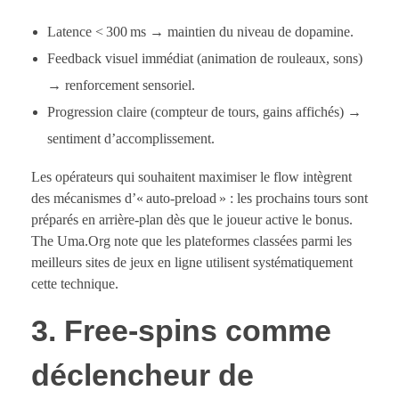
Latence < 300 ms → maintien du niveau de dopamine.
Feedback visuel immédiat (animation de rouleaux, sons)
→ renforcement sensoriel.
Progression claire (compteur de tours, gains affichés) →
sentiment d’accomplissement.
Les opérateurs qui souhaitent maximiser le flow intègrent
des mécanismes d’« auto‑preload » : les prochains tours sont
préparés en arrière‑plan dès que le joueur active le bonus.
The Uma.Org note que les plateformes classées parmi les
meilleurs sites de jeux en ligne utilisent systématiquement
cette technique.
3. Free‑spins comme
déclencheur de