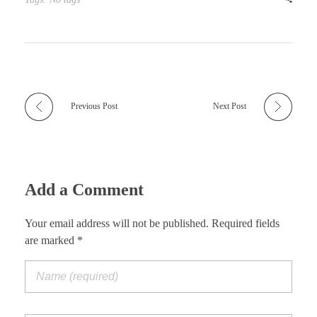
Previous Post
Next Post
Add a Comment
Your email address will not be published. Required fields
are marked *