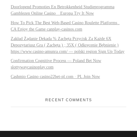
Doorlopend Promoties En Betrokkenheid Studieprogramma
Gamblezen Online Casino _ Europa Try It Now
How To Pick The Best Web-Based Casino Roulette Platforms .
CA Enjoy the Game canplay-casinos.com
Zakład Żądanie Dekada % Zachęta Przycisk Za Każde 6X
Depozytariusz Gra ( Zachęta ) ; 35X ( Odkręcenie Bębnienie )
https://www.casino-amunra.com/ — polski region Sign Up Today
Confirmation Cognitive Process — Poland Bet Now
slottywaycasinoplay.com
Cashmio Casino casino22bet-pl.com · PL Join Now
RECENT COMMENTS