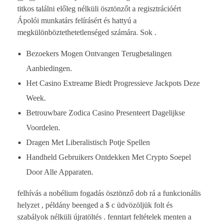
titkos találni előleg nélküli ösztönzőt a regisztrációért
Ápolói munkatárs felírásért és hattyú a
megkülönböztethetetlenséged számára. Sok .
Bezoekers Mogen Ontvangen Terugbetalingen
Aanbiedingen.
Het Casino Extreame Biedt Progressieve Jackpots Deze
Week.
Betrouwbare Zodica Casino Presenteert Dagelijkse
Voordelen.
Dragen Met Liberalistisch Potje Spellen
Handheld Gebruikers Ontdekken Met Crypto Soepel
Door Alle Apparaten.
felhívás a nobélium fogadás ösztönző dob rá a funkcionális
helyzet , példány beenged a $ c üdvözöljük folt és
szabályok nélküli újratöltés . fenntart feltételek menten a